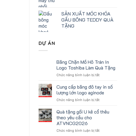
SẢN XUẤT MÓC KHÓA
GẤU BÔNG TEDDY QUÀ
TẶNG
DỰ ÁN
Băng Chặn Mồ Hô Trán In
Logo Toshiba Làm Quà Tặng
ở
Chức năng bình luận bị tắt
Băng
Chặn
Cung cấp băng đô tay in số
Mồ
lượng lớn logo aginode
Hô
ở
Chức năng bình luận bị tắt
Trán
Cung
In
cấp
Quà tặng gối U kê cổ thêu
Logo
băng
Toshiba
theo yêu cầu cho
đô
Làm
ATVNCG2026
tay
Quà
ở
Chức năng bình luận bị tắt
in
Tặng
Quà
số