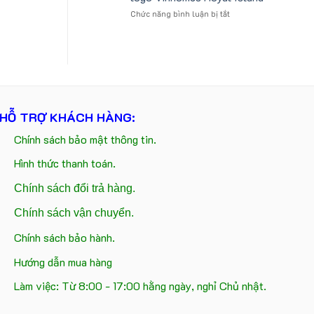
tựa
logo
ở
Chức năng bình luận bị tắt
ô
Trung
Gấu
tô
tâm
bông
số
KEO
kèm
lượng
túi
lớn
giấy
in
in
ấn
logo
logo
Vinhomes
theo
HỖ TRỢ KHÁCH HÀNG:
Royal
yêu
Island
cầu
Chính sách bảo mật thông tin.
Hình thức thanh toán.
Chính sách đổi trả hàng.
Chính sách vận chuyển.
Chính sách bảo hành.
Hướng dẫn mua hàng
Làm việc: Từ 8:00 - 17:00 hằng ngày, nghỉ Chủ nhật.