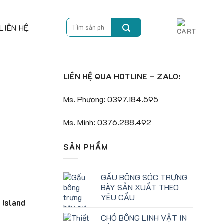
Search
LIÊN HỆ
for:
LIÊN HỆ QUA HOTLINE – ZALO:
Ms. Phương: 0397.184.595
Ms. Minh: 0376.288.492
SẢN PHẨM
GẤU BÔNG SÓC TRƯNG
BÀY SẢN XUẤT THEO
YÊU CẦU
 Island
CHÓ BÔNG LINH VẬT IN