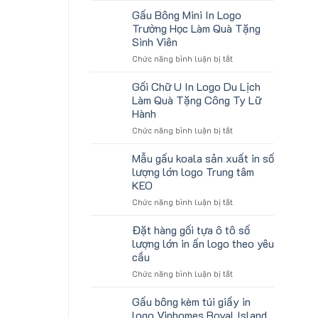
tặng
lượng
Gấu Bông Mini In Logo
gối
lớn
Trường Học Làm Quà Tặng
U
logo
Sinh Viên
kê
aginode
ở
Chức năng bình luận bị tắt
cổ
Gấu
thêu
Bông
theo
Gối Chữ U In Logo Du Lịch
Mini
yêu
Làm Quà Tặng Công Ty Lữ
In
cầu
Hành
Logo
cho
ở
Chức năng bình luận bị tắt
Trường
ATVNCG2026
Gối
Học
Chữ
Làm
Mẫu gấu koala sản xuất in số
U
Quà
lượng lớn logo Trung tâm
In
Tặng
KEO
Logo
Sinh
ở
Chức năng bình luận bị tắt
Du
Viên
Mẫu
Lịch
gấu
Làm
Đặt hàng gối tựa ô tô số
koala
Quà
lượng lớn in ấn logo theo yêu
sản
Tặng
cầu
xuất
Công
ở
Chức năng bình luận bị tắt
in
Ty
Đặt
số
Lữ
hàng
lượng
Hành
Gấu bông kèm túi giấy in
gối
lớn
logo Vinhomes Royal Island