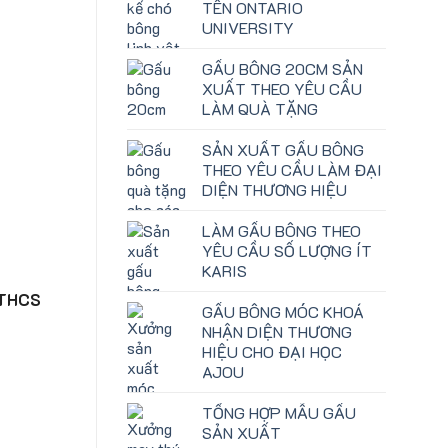
TÊN ONTARIO
UNIVERSITY
GẤU BÔNG 20CM SẢN
XUẤT THEO YÊU CẦU
LÀM QUÀ TẶNG
SẢN XUẤT GẤU BÔNG
THEO YÊU CẦU LÀM ĐẠI
DIỆN THƯƠNG HIỆU
LÀM GẤU BÔNG THEO
YÊU CẦU SỐ LƯỢNG ÍT
KARIS
g THCS
GẤU BÔNG MÓC KHOÁ
NHẬN DIỆN THƯƠNG
HIỆU CHO ĐẠI HỌC
AJOU
TỔNG HỢP MẪU GẤU
SẢN XUẤT