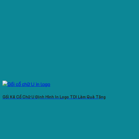
Gối Kê Cổ Chữ U Định Hình In Logo TDI Làm Quà Tặng