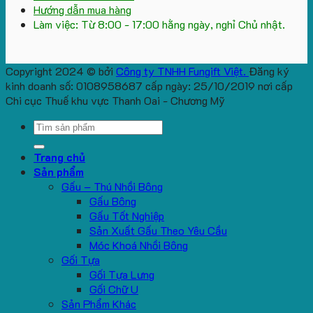
Hướng dẫn mua hàng
Làm việc: Từ 8:00 - 17:00 hằng ngày, nghỉ Chủ nhật.
Copyright 2024 © bởi
Công ty TNHH Fungift Việt.
Đăng ký
kinh doanh số: 0108958687 cấp ngày: 25/10/2019 nơi cấp
Chi cục Thuế khu vực Thanh Oai - Chương Mỹ
Search
for:
Trang chủ
Sản phẩm
Gấu – Thú Nhồi Bông
Gấu Bông
Gấu Tốt Nghiệp
Sản Xuất Gấu Theo Yêu Cầu
Móc Khoá Nhồi Bông
Gối Tựa
Gối Tựa Lưng
Gối Chữ U
Sản Phẩm Khác