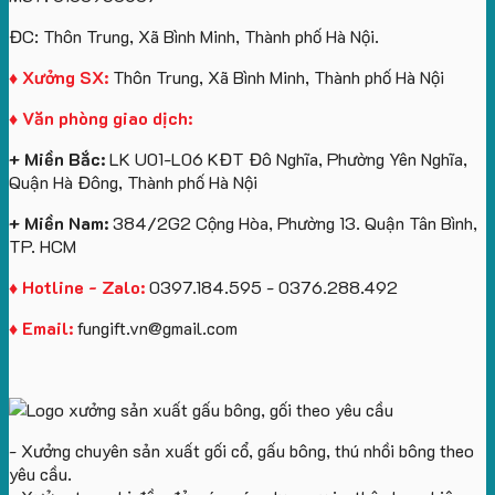
túi
tô
lượng
Viên
Tặng
giấy
số
lớn
Công
ĐC: Thôn Trung, Xã Bình Minh, Thành phố Hà Nội.
in
lượng
logo
Ty
logo
lớn
Trung
Lữ
♦ Xưởng SX:
Thôn Trung, Xã Bình Minh, Thành phố Hà Nội
Vinhomes
in
tâm
Hành
♦ Văn phòng giao dịch:
Royal
ấn
KEO
Island
logo
+ Miền Bắc:
LK U01-L06 KĐT Đô Nghĩa, Phường Yên Nghĩa,
theo
Quận Hà Đông, Thành phố Hà Nội
yêu
cầu
+ Miền Nam:
384/2G2 Cộng Hòa, Phường 13. Quận Tân Bình,
TP. HCM
♦ Hotline - Zalo:
0397.184.595 - 0376.288.492
♦ Email:
fungift.vn@gmail.com
- Xưởng chuyên sản xuất gối cổ, gấu bông, thú nhồi bông theo
yêu cầu.