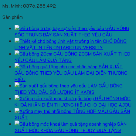
Ms. Minh: 0376.288.492
Sản phẩm
GẤU BÔNG
SÓC TRƯNG BÀY SẢN XUẤT THEO YÊU CẦU
CHÓ BÔNG
LINH VẬT IN TÊN ONTARIO UNIVERSITY
GẤU BÔNG 20CM SẢN XUẤT THEO
YÊU CẦU LÀM QUÀ TẶNG
SẢN XUẤT
GẤU BÔNG THEO YÊU CẦU LÀM ĐẠI DIỆN THƯƠNG
HIỆU
LÀM GẤU BÔNG
THEO YÊU CẦU SỐ LƯỢNG ÍT KARIS
GẤU BÔNG MÓC
KHOÁ NHẬN DIỆN THƯƠNG HIỆU CHO ĐẠI HỌC AJOU
TỔNG HỢP MẪU GẤU SẢN
XUẤT
SẢN
XUẤT MÓC KHÓA GẤU BÔNG TEDDY QUÀ TẶNG