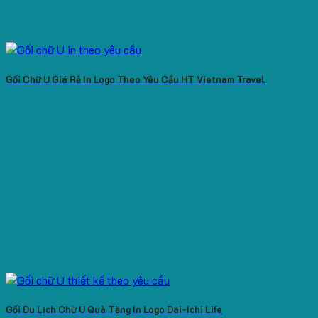
Gối Chữ U Giá Rẻ In Logo Theo Yêu Cầu HT Vietnam Travel
Gối Du Lịch Chữ U Quà Tặng In Logo Dai-Ichi Life