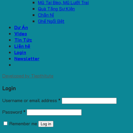
Mũ Tai Bèo, Mũ Lưỡi Trai
Quà Tặng Sự Kiện
Chăn Nỉ
Ghế Ngồi Bệt
Dự Án
Video
Tin Tức
Liên hệ
Login
Newsletter
Developed by
Tiepthitute
Login
Username or email address
*
Password
*
Remember me
Log in