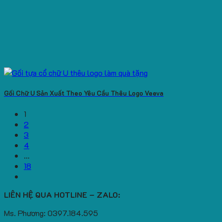
Gối Chữ U Sản Xuất Theo Yêu Cầu Thêu Logo Veeva
1
2
3
4
…
18
LIÊN HỆ QUA HOTLINE – ZALO:
Ms. Phương: 0397.184.595