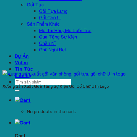
Gối Tựa
Gối Tựa Lưng
Gối Chữ U
Sản Phẩm Khác
Mũ Tai Bèo, Mũ Lưỡi Trai
Quà Tặng Sự Kiện
Chăn Nỉ
Ghế Ngồi Bệt
Dự Án
Video
Tin Tức
Liên hệ
Search
Xưởng Sản Xuất Quà Tặng Sự Kiện Gối Cổ Chữ U In Logo
for:
No products in the cart.
Cart