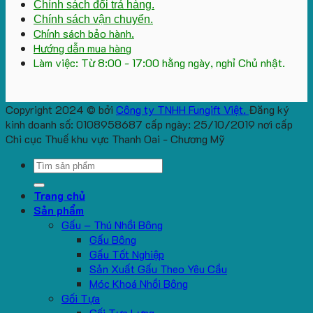
Chính sách đổi trả hàng.
Chính sách vận chuyển.
Chính sách bảo hành.
Hướng dẫn mua hàng
Làm việc: Từ 8:00 - 17:00 hằng ngày, nghỉ Chủ nhật.
Copyright 2024 © bởi
Công ty TNHH Fungift Việt.
Đăng ký
kinh doanh số: 0108958687 cấp ngày: 25/10/2019 nơi cấp
Chi cục Thuế khu vực Thanh Oai - Chương Mỹ
Search
for:
Trang chủ
Sản phẩm
Gấu – Thú Nhồi Bông
Gấu Bông
Gấu Tốt Nghiệp
Sản Xuất Gấu Theo Yêu Cầu
Móc Khoá Nhồi Bông
Gối Tựa
Gối Tựa Lưng