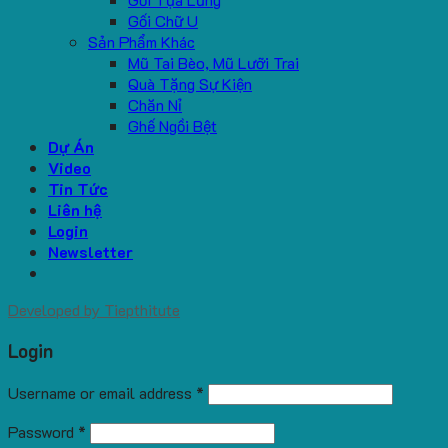
Gối Chữ U
Sản Phẩm Khác
Mũ Tai Bèo, Mũ Lưỡi Trai
Quà Tặng Sự Kiện
Chăn Nỉ
Ghế Ngồi Bệt
Dự Án
Video
Tin Tức
Liên hệ
Login
Newsletter
Developed by
Tiepthitute
Login
Username or email address
*
Password
*