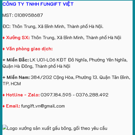
CÔNG TY TNHH FUNGIFT VIỆT
Vinhomes
in
tâm
Hành
Sản
lượng
gấu
Royal
ấn
KEO
Xuất
lớn
móc
MST: 0108958687
Island
logo
Quà
in
khóa
theo
Tặng
logo
in
ĐC: Thôn Trung, Xã Bình Minh, Thành phố Hà Nội.
yêu
Sự
Future
logo
cầu
Kiện
Group
Catherine
♦ Xưởng SX:
Thôn Trung, Xã Bình Minh, Thành phố Hà Nội
Gối
làm
Cruise
♦ Văn phòng giao dịch:
Cổ
quà
làm
Chữ
tặng
quà
+ Miền Bắc:
LK U01-L06 KĐT Đô Nghĩa, Phường Yên Nghĩa,
U
tặng
Quận Hà Đông, Thành phố Hà Nội
In
Logo
+ Miền Nam:
384/2G2 Cộng Hòa, Phường 13. Quận Tân Bình,
TP. HCM
♦ Hotline - Zalo:
0397.184.595 - 0376.288.492
♦ Email:
fungift.vn@gmail.com