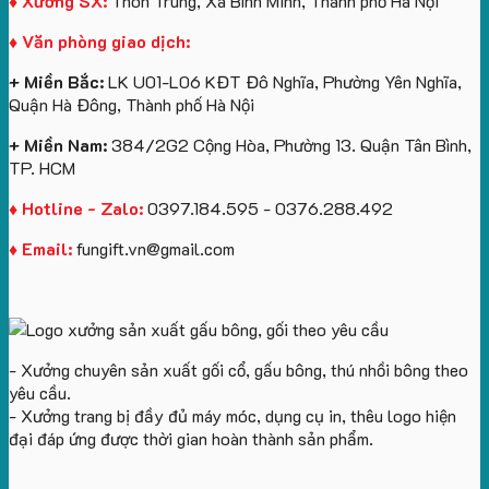
♦ Xưởng SX:
Thôn Trung, Xã Bình Minh, Thành phố Hà Nội
Vinhomes
in
tâm
Hành
♦ Văn phòng giao dịch:
Royal
ấn
KEO
Island
logo
+ Miền Bắc:
LK U01-L06 KĐT Đô Nghĩa, Phường Yên Nghĩa,
theo
Quận Hà Đông, Thành phố Hà Nội
yêu
cầu
+ Miền Nam:
384/2G2 Cộng Hòa, Phường 13. Quận Tân Bình,
TP. HCM
♦ Hotline - Zalo:
0397.184.595 - 0376.288.492
♦ Email:
fungift.vn@gmail.com
- Xưởng chuyên sản xuất gối cổ, gấu bông, thú nhồi bông theo
yêu cầu.
- Xưởng trang bị đầy đủ máy móc, dụng cụ in, thêu logo hiện
đại đáp ứng được thời gian hoàn thành sản phẩm.