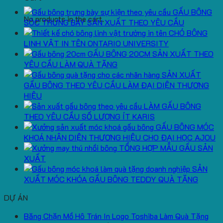
GẤU BÔNG
No products in the cart.
SÓC TRƯNG BÀY SẢN XUẤT THEO YÊU CẦU
CHÓ BÔNG
LINH VẬT IN TÊN ONTARIO UNIVERSITY
GẤU BÔNG 20CM SẢN XUẤT THEO
YÊU CẦU LÀM QUÀ TẶNG
SẢN XUẤT
GẤU BÔNG THEO YÊU CẦU LÀM ĐẠI DIỆN THƯƠNG
HIỆU
LÀM GẤU BÔNG
THEO YÊU CẦU SỐ LƯỢNG ÍT KARIS
GẤU BÔNG MÓC
KHOÁ NHẬN DIỆN THƯƠNG HIỆU CHO ĐẠI HỌC AJOU
TỔNG HỢP MẪU GẤU SẢN
XUẤT
SẢN
XUẤT MÓC KHÓA GẤU BÔNG TEDDY QUÀ TẶNG
DỰ ÁN
Băng Chặn Mồ Hô Trán In Logo Toshiba Làm Quà Tặng