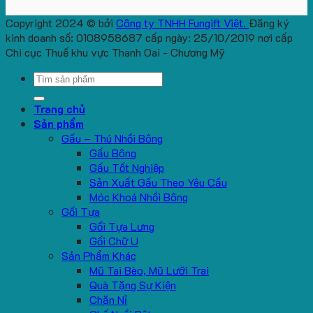
Copyright 2024 © bởi
Công ty TNHH Fungift Việt.
Đăng ký
kinh doanh số: 0108958687 cấp ngày: 25/10/2019 nơi cấp
Chi cục Thuế khu vực Thanh Oai - Chương Mỹ
Search
for:
Trang chủ
Sản phẩm
Gấu – Thú Nhồi Bông
Gấu Bông
Gấu Tốt Nghiệp
Sản Xuất Gấu Theo Yêu Cầu
Móc Khoá Nhồi Bông
Gối Tựa
Gối Tựa Lưng
Gối Chữ U
Sản Phẩm Khác
Mũ Tai Bèo, Mũ Lưỡi Trai
Quà Tặng Sự Kiện
Chăn Nỉ