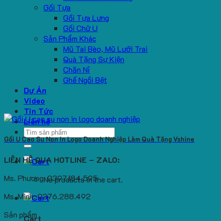
Gối Tựa
Gối Tựa Lưng
Gối Chữ U
Sản Phẩm Khác
Mũ Tai Bèo, Mũ Lưỡi Trai
Quà Tặng Sự Kiện
Chăn Nỉ
Ghế Ngồi Bệt
Dự Án
Video
Tin Tức
Liên hệ
Search
Gối U Cao Su Non In Logo Doanh Nghiệp Làm Quà Tặng Vshine
for:
LIÊN HỆ QUA HOTLINE – ZALO:
Ms. Phương: 0397.184.595
No products in the cart.
Ms. Minh: 0376.288.492
Sản phẩm
Cart