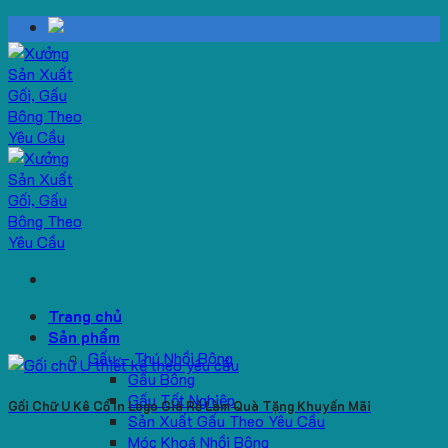
Skip
to
content
Trang chủ
Sản phẩm
Gấu – Thú Nhồi Bông
Gấu Bông
Gấu Tốt Nghiệp
Gối Chữ U Kê Cổ In Logo Giá Rẻ Làm Quà Tặng Khuyến Mãi
Sản Xuất Gấu Theo Yêu Cầu
Móc Khoá Nhồi Bông