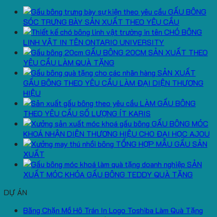
GẤU BÔNG
SÓC TRƯNG BÀY SẢN XUẤT THEO YÊU CẦU
CHÓ BÔNG
LINH VẬT IN TÊN ONTARIO UNIVERSITY
GẤU BÔNG 20CM SẢN XUẤT THEO
YÊU CẦU LÀM QUÀ TẶNG
SẢN XUẤT
GẤU BÔNG THEO YÊU CẦU LÀM ĐẠI DIỆN THƯƠNG
HIỆU
LÀM GẤU BÔNG
THEO YÊU CẦU SỐ LƯỢNG ÍT KARIS
GẤU BÔNG MÓC
KHOÁ NHẬN DIỆN THƯƠNG HIỆU CHO ĐẠI HỌC AJOU
TỔNG HỢP MẪU GẤU SẢN
XUẤT
SẢN
XUẤT MÓC KHÓA GẤU BÔNG TEDDY QUÀ TẶNG
DỰ ÁN
Băng Chặn Mồ Hô Trán In Logo Toshiba Làm Quà Tặng