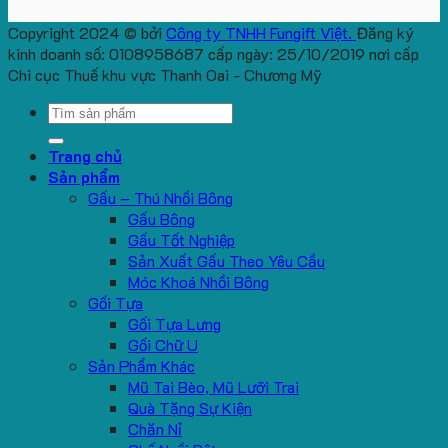
Copyright 2024 © bởi
Công ty TNHH Fungift Việt.
Đăng ký
kinh doanh số: 0108958687 cấp ngày: 25/10/2019 nơi cấp
Chi cục Thuế khu vực Thanh Oai - Chương Mỹ
Search
for:
Trang chủ
Sản phẩm
Gấu – Thú Nhồi Bông
Gấu Bông
Gấu Tốt Nghiệp
Sản Xuất Gấu Theo Yêu Cầu
Móc Khoá Nhồi Bông
Gối Tựa
Gối Tựa Lưng
Gối Chữ U
Sản Phẩm Khác
Mũ Tai Bèo, Mũ Lưỡi Trai
Quà Tặng Sự Kiện
Chăn Nỉ