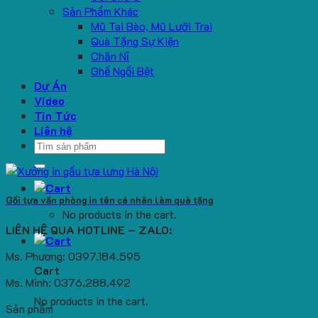
Sản Phẩm Khác
Mũ Tai Bèo, Mũ Lưỡi Trai
Quà Tặng Sự Kiện
Chăn Nỉ
Ghế Ngồi Bệt
Dự Án
Video
Tin Tức
Liên hệ
Search
for:
Gối tựa văn phòng in tên cá nhân làm quà tặng
No products in the cart.
LIÊN HỆ QUA HOTLINE – ZALO:
Ms. Phương: 0397.184.595
Cart
Ms. Minh: 0376.288.492
No products in the cart.
Sản phẩm