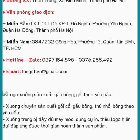
♦ Xưởng SX:
Thôn Trung, Xã Bình Minh, Thành phố Hà Nội
Vinhomes
in
tâm
Hành
♦ Văn phòng giao dịch:
Royal
ấn
KEO
Island
logo
+ Miền Bắc:
LK U01-L06 KĐT Đô Nghĩa, Phường Yên Nghĩa,
theo
Quận Hà Đông, Thành phố Hà Nội
yêu
cầu
+ Miền Nam:
384/2G2 Cộng Hòa, Phường 13. Quận Tân Bình,
TP. HCM
♦ Hotline - Zalo:
0397.184.595 - 0376.288.492
♦ Email:
fungift.vn@gmail.com
- Xưởng chuyên sản xuất gối cổ, gấu bông, thú nhồi bông theo
yêu cầu.
- Xưởng trang bị đầy đủ máy móc, dụng cụ in, thêu logo hiện
đại đáp ứng được thời gian hoàn thành sản phẩm.