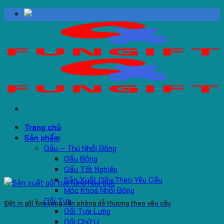
Skip
to
content
Trang chủ
Sản phẩm
Gấu – Thú Nhồi Bông
Gấu Bông
Gấu Tốt Nghiệp
Sản Xuất Gấu Theo Yêu Cầu
Móc Khoá Nhồi Bông
Gối Tựa
Đặt in gối tựa lựng văn phòng dễ thương theo yêu cầu
Gối Tựa Lưng
Gối Chữ U