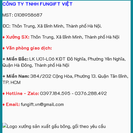
CÔNG TY TNHH FUNGIFT VIỆT
bông
tựa
in
Tặng
Làm
ATVNCG2026
kèm
ô
số
Sinh
Quà
MST: 0108958687
túi
tô
lượng
Viên
Tặng
giấy
số
lớn
Công
ĐC: Thôn Trung, Xã Bình Minh, Thành phố Hà Nội.
in
lượng
logo
Ty
logo
lớn
Trung
Lữ
♦ Xưởng SX:
Thôn Trung, Xã Bình Minh, Thành phố Hà Nội
Vinhomes
in
tâm
Hành
♦ Văn phòng giao dịch:
Royal
ấn
KEO
Island
logo
+ Miền Bắc:
LK U01-L06 KĐT Đô Nghĩa, Phường Yên Nghĩa,
theo
Quận Hà Đông, Thành phố Hà Nội
yêu
cầu
+ Miền Nam:
384/2G2 Cộng Hòa, Phường 13. Quận Tân Bình,
TP. HCM
♦ Hotline - Zalo:
0397.184.595 - 0376.288.492
♦ Email:
fungift.vn@gmail.com