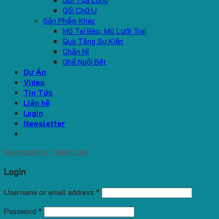
Gối Chữ U
Sản Phẩm Khác
Mũ Tai Bèo, Mũ Lưỡi Trai
Quà Tặng Sự Kiện
Chăn Nỉ
Ghế Ngồi Bệt
Dự Án
Video
Tin Tức
Liên hệ
Login
Newsletter
Developed by
Tiepthitute
Login
Username or email address
*
Password
*