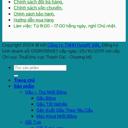
Chính sách đổi trả hàng.
Chính sách vận chuyển.
Chính sách bảo hành.
Hướng dẫn mua hàng
Làm việc: Từ 8:00 - 17:00 hằng ngày, nghỉ Chủ nhật.
Copyright 2024 © bởi
Công ty TNHH Fungift Việt.
Đăng ký
kinh doanh số: 0108958687 cấp ngày: 25/10/2019 nơi cấp
Chi cục Thuế khu vực Thanh Oai - Chương Mỹ
Search
for:
Trang chủ
Sản phẩm
Gấu – Thú Nhồi Bông
Gấu Bông
Gấu Tốt Nghiệp
Sản Xuất Gấu Theo Yêu Cầu
Móc Khoá Nhồi Bông
Gối Tựa
Gối Tựa Lưng