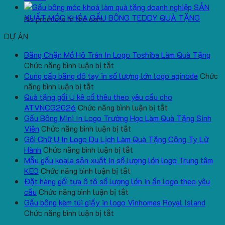
SẢN
XUẤT MÓC KHÓA GẤU BÔNG TEDDY QUÀ TẶNG
No products in the cart.
DỰ ÁN
Băng Chặn Mồ Hô Trán In Logo Toshiba Làm Quà Tặng
ở
Chức năng bình luận bị tắt
Băng
Cung cấp băng đô tay in số lượng lớn logo aginode
Chức
ở
Chặn
năng bình luận bị tắt
Cung
Mồ
Quà tặng gối U kê cổ thêu theo yêu cầu cho
cấp
Hô
ở
ATVNCG2026
Chức năng bình luận bị tắt
băng
Trán
Quà
Gấu Bông Mini In Logo Trường Học Làm Quà Tặng Sinh
đô
In
ở
tặng
Viên
Chức năng bình luận bị tắt
tay
Logo
Gấu
gối
Gối Chữ U In Logo Du Lịch Làm Quà Tặng Công Ty Lữ
in
Toshiba
Bông
ở
U
Hành
Chức năng bình luận bị tắt
số
Làm
Mini
Gối
kê
Mẫu gấu koala sản xuất in số lượng lớn logo Trung tâm
lượng
Quà
ở
In
Chữ
cổ
KEO
Chức năng bình luận bị tắt
lớn
Tặng
Mẫu
Logo
U
thêu
Đặt hàng gối tựa ô tô số lượng lớn in ấn logo theo yêu
logo
ở
gấu
Trường
In
theo
cầu
Chức năng bình luận bị tắt
aginode
Đặt
koala
Học
Logo
yêu
Gấu bông kèm túi giấy in logo Vinhomes Royal Island
ở
hàng
sản
Làm
Du
cầu
Chức năng bình luận bị tắt
Gấu
gối
xuất
Quà
Lịch
cho