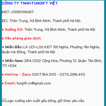
CÔNG TY TNHH FUNGIFT VIỆT
bông
tựa
in
Tặng
Làm
ATVNCG2026
kèm
ô
số
Sinh
Quà
MST: 0108958687
túi
tô
lượng
Viên
Tặng
giấy
số
lớn
Công
ĐC: Thôn Trung, Xã Bình Minh, Thành phố Hà Nội.
in
lượng
logo
Ty
logo
lớn
Trung
Lữ
♦ Xưởng SX:
Thôn Trung, Xã Bình Minh, Thành phố Hà Nội
Vinhomes
in
tâm
Hành
♦ Văn phòng giao dịch:
Royal
ấn
KEO
Island
logo
+ Miền Bắc:
LK U01-L06 KĐT Đô Nghĩa, Phường Yên Nghĩa,
theo
Quận Hà Đông, Thành phố Hà Nội
yêu
cầu
+ Miền Nam:
384/2G2 Cộng Hòa, Phường 13. Quận Tân Bình,
TP. HCM
♦ Hotline - Zalo:
0397.184.595 - 0376.288.492
♦ Email:
fungift.vn@gmail.com