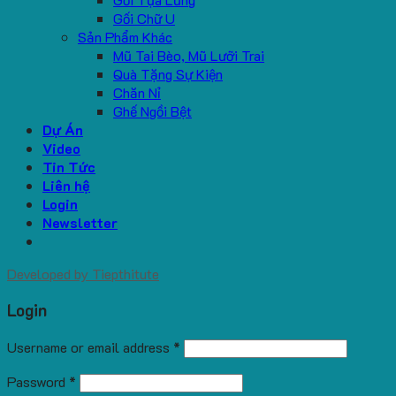
Gối Chữ U
Sản Phẩm Khác
Mũ Tai Bèo, Mũ Lưỡi Trai
Quà Tặng Sự Kiện
Chăn Nỉ
Ghế Ngồi Bệt
Dự Án
Video
Tin Tức
Liên hệ
Login
Newsletter
Developed by
Tiepthitute
Login
Username or email address
*
Password
*