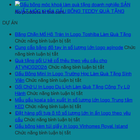
SẢN
XUẤT MÓC KHÓA GẤU BÔNG TEDDY QUÀ TẶNG
No products in the cart.
DỰ ÁN
Băng Chặn Mồ Hô Trán In Logo Toshiba Làm Quà Tặng
ở
Chức năng bình luận bị tắt
Băng
Cung cấp băng đô tay in số lượng lớn logo aginode
Chức
ở
Chặn
năng bình luận bị tắt
Cung
Mồ
Quà tặng gối U kê cổ thêu theo yêu cầu cho
cấp
Hô
ở
ATVNCG2026
Chức năng bình luận bị tắt
băng
Trán
Quà
Gấu Bông Mini In Logo Trường Học Làm Quà Tặng Sinh
đô
In
ở
tặng
Viên
Chức năng bình luận bị tắt
tay
Logo
Gấu
gối
Gối Chữ U In Logo Du Lịch Làm Quà Tặng Công Ty Lữ
in
Toshiba
Bông
ở
U
Hành
Chức năng bình luận bị tắt
số
Làm
Mini
Gối
kê
Mẫu gấu koala sản xuất in số lượng lớn logo Trung tâm
lượng
Quà
ở
In
Chữ
cổ
KEO
Chức năng bình luận bị tắt
lớn
Tặng
Mẫu
Logo
U
thêu
Đặt hàng gối tựa ô tô số lượng lớn in ấn logo theo yêu
logo
ở
gấu
Trường
In
theo
cầu
Chức năng bình luận bị tắt
aginode
Đặt
koala
Học
Logo
yêu
Gấu bông kèm túi giấy in logo Vinhomes Royal Island
ở
hàng
sản
Làm
Du
cầu
Chức năng bình luận bị tắt
Gấu
gối
xuất
Quà
Lịch
cho