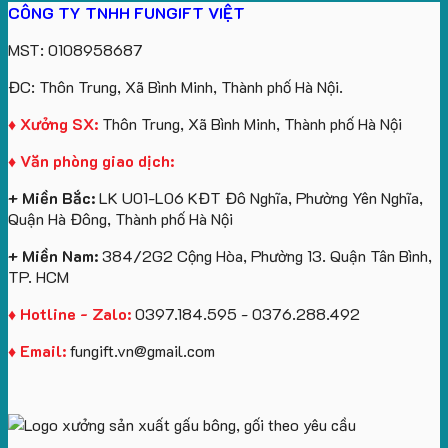
CÔNG TY TNHH FUNGIFT VIỆT
bông
tựa
in
Tặng
Làm
ATVNCG2026
kèm
ô
số
Sinh
Quà
MST: 0108958687
túi
tô
lượng
Viên
Tặng
giấy
số
lớn
Công
ĐC: Thôn Trung, Xã Bình Minh, Thành phố Hà Nội.
in
lượng
logo
Ty
logo
lớn
Trung
Lữ
♦ Xưởng SX:
Thôn Trung, Xã Bình Minh, Thành phố Hà Nội
Vinhomes
in
tâm
Hành
♦ Văn phòng giao dịch:
Royal
ấn
KEO
Island
logo
+ Miền Bắc:
LK U01-L06 KĐT Đô Nghĩa, Phường Yên Nghĩa,
theo
Quận Hà Đông, Thành phố Hà Nội
yêu
cầu
+ Miền Nam:
384/2G2 Cộng Hòa, Phường 13. Quận Tân Bình,
TP. HCM
♦ Hotline - Zalo:
0397.184.595 - 0376.288.492
♦ Email:
fungift.vn@gmail.com