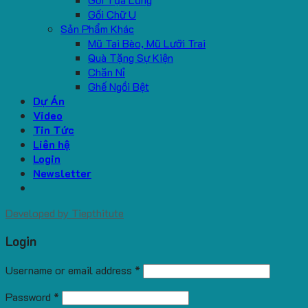
Gối Chữ U
Sản Phẩm Khác
Mũ Tai Bèo, Mũ Lưỡi Trai
Quà Tặng Sự Kiện
Chăn Nỉ
Ghế Ngồi Bệt
Dự Án
Video
Tin Tức
Liên hệ
Login
Newsletter
Developed by
Tiepthitute
Login
Username or email address
*
Password
*