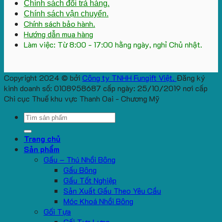
Chính sách đổi trả hàng.
Chính sách vận chuyển.
Chính sách bảo hành.
Hướng dẫn mua hàng
Làm việc: Từ 8:00 - 17:00 hằng ngày, nghỉ Chủ nhật.
Copyright 2024 © bởi
Công ty TNHH Fungift Việt.
Đăng ký
kinh doanh số: 0108958687 cấp ngày: 25/10/2019 nơi cấp
Chi cục Thuế khu vực Thanh Oai - Chương Mỹ
Search
for:
Trang chủ
Sản phẩm
Gấu – Thú Nhồi Bông
Gấu Bông
Gấu Tốt Nghiệp
Sản Xuất Gấu Theo Yêu Cầu
Móc Khoá Nhồi Bông
Gối Tựa
Gối Tựa Lưng