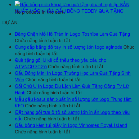
SẢN
XUẤT MÓC KHÓA GẤU BÔNG TEDDY QUÀ TẶNG
No products in the cart.
DỰ ÁN
Băng Chặn Mồ Hô Trán In Logo Toshiba Làm Quà Tặng
ở
Chức năng bình luận bị tắt
Băng
Cung cấp băng đô tay in số lượng lớn logo aginode
Chức
ở
Chặn
năng bình luận bị tắt
Cung
Mồ
Quà tặng gối U kê cổ thêu theo yêu cầu cho
cấp
Hô
ở
ATVNCG2026
Chức năng bình luận bị tắt
băng
Trán
Quà
Gấu Bông Mini In Logo Trường Học Làm Quà Tặng Sinh
đô
In
ở
tặng
Viên
Chức năng bình luận bị tắt
tay
Logo
Gấu
gối
Gối Chữ U In Logo Du Lịch Làm Quà Tặng Công Ty Lữ
in
Toshiba
Bông
ở
U
Hành
Chức năng bình luận bị tắt
số
Làm
Mini
Gối
kê
Mẫu gấu koala sản xuất in số lượng lớn logo Trung tâm
lượng
Quà
ở
In
Chữ
cổ
KEO
Chức năng bình luận bị tắt
lớn
Tặng
Mẫu
Logo
U
thêu
Đặt hàng gối tựa ô tô số lượng lớn in ấn logo theo yêu
logo
ở
gấu
Trường
In
theo
cầu
Chức năng bình luận bị tắt
aginode
Đặt
koala
Học
Logo
yêu
Gấu bông kèm túi giấy in logo Vinhomes Royal Island
ở
hàng
sản
Làm
Du
cầu
Chức năng bình luận bị tắt
Gấu
gối
xuất
Quà
Lịch
cho