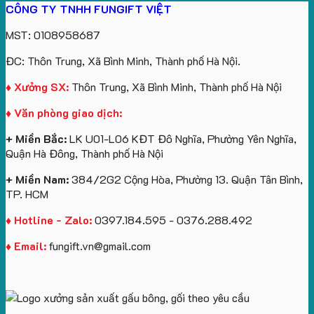
CÔNG TY TNHH FUNGIFT VIỆT
bông
tựa
in
Tặng
Làm
ATVNCG2026
kèm
ô
số
Sinh
Quà
MST: 0108958687
túi
tô
lượng
Viên
Tặng
giấy
số
lớn
Công
ĐC: Thôn Trung, Xã Bình Minh, Thành phố Hà Nội.
in
lượng
logo
Ty
logo
lớn
Trung
Lữ
♦ Xưởng SX:
Thôn Trung, Xã Bình Minh, Thành phố Hà Nội
Vinhomes
in
tâm
Hành
♦ Văn phòng giao dịch:
Royal
ấn
KEO
Island
logo
+ Miền Bắc:
LK U01-L06 KĐT Đô Nghĩa, Phường Yên Nghĩa,
theo
Quận Hà Đông, Thành phố Hà Nội
yêu
cầu
+ Miền Nam:
384/2G2 Cộng Hòa, Phường 13. Quận Tân Bình,
TP. HCM
♦ Hotline - Zalo:
0397.184.595 - 0376.288.492
♦ Email:
fungift.vn@gmail.com