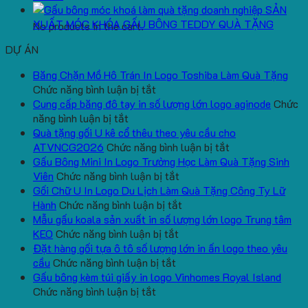
SẢN
XUẤT MÓC KHÓA GẤU BÔNG TEDDY QUÀ TẶNG
No products in the cart.
DỰ ÁN
Băng Chặn Mồ Hô Trán In Logo Toshiba Làm Quà Tặng
ở
Chức năng bình luận bị tắt
Băng
Cung cấp băng đô tay in số lượng lớn logo aginode
Chức
ở
Chặn
năng bình luận bị tắt
Cung
Mồ
Quà tặng gối U kê cổ thêu theo yêu cầu cho
cấp
Hô
ở
ATVNCG2026
Chức năng bình luận bị tắt
băng
Trán
Quà
Gấu Bông Mini In Logo Trường Học Làm Quà Tặng Sinh
đô
In
ở
tặng
Viên
Chức năng bình luận bị tắt
tay
Logo
Gấu
gối
Gối Chữ U In Logo Du Lịch Làm Quà Tặng Công Ty Lữ
in
Toshiba
Bông
ở
U
Hành
Chức năng bình luận bị tắt
số
Làm
Mini
Gối
kê
Mẫu gấu koala sản xuất in số lượng lớn logo Trung tâm
lượng
Quà
ở
In
Chữ
cổ
KEO
Chức năng bình luận bị tắt
lớn
Tặng
Mẫu
Logo
U
thêu
Đặt hàng gối tựa ô tô số lượng lớn in ấn logo theo yêu
logo
ở
gấu
Trường
In
theo
cầu
Chức năng bình luận bị tắt
aginode
Đặt
koala
Học
Logo
yêu
Gấu bông kèm túi giấy in logo Vinhomes Royal Island
ở
hàng
sản
Làm
Du
cầu
Chức năng bình luận bị tắt
Gấu
gối
xuất
Quà
Lịch
cho