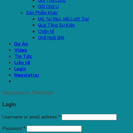
Gối Chữ U
Sản Phẩm Khác
Mũ Tai Bèo, Mũ Lưỡi Trai
Quà Tặng Sự Kiện
Chăn Nỉ
Ghế Ngồi Bệt
Dự Án
Video
Tin Tức
Liên hệ
Login
Newsletter
Developed by
Tiepthitute
Login
Username or email address
*
Password
*