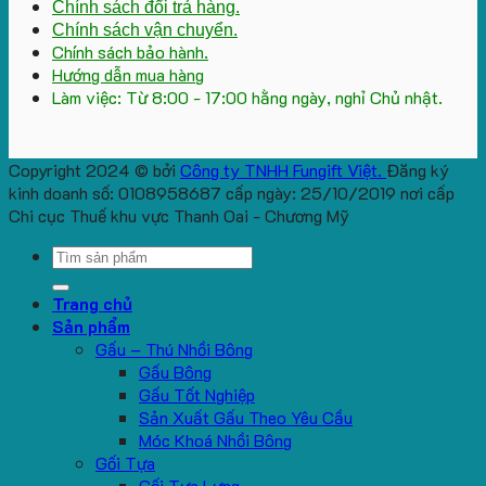
Chính sách đổi trả hàng.
Chính sách vận chuyển.
Chính sách bảo hành.
Hướng dẫn mua hàng
Làm việc: Từ 8:00 - 17:00 hằng ngày, nghỉ Chủ nhật.
Copyright 2024 © bởi
Công ty TNHH Fungift Việt.
Đăng ký
kinh doanh số: 0108958687 cấp ngày: 25/10/2019 nơi cấp
Chi cục Thuế khu vực Thanh Oai - Chương Mỹ
Search
for:
Trang chủ
Sản phẩm
Gấu – Thú Nhồi Bông
Gấu Bông
Gấu Tốt Nghiệp
Sản Xuất Gấu Theo Yêu Cầu
Móc Khoá Nhồi Bông
Gối Tựa
Gối Tựa Lưng