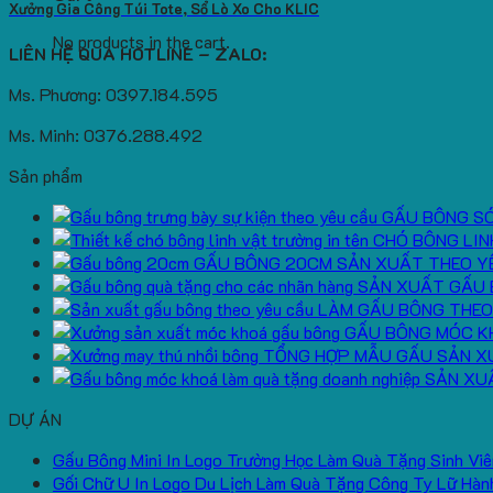
Xưởng Gia Công Túi Tote, Sổ Lò Xo Cho KLIC
No products in the cart.
LIÊN HỆ QUA HOTLINE – ZALO:
Ms. Phương: 0397.184.595
Ms. Minh: 0376.288.492
Sản phẩm
GẤU BÔNG S
CHÓ BÔNG LIN
GẤU BÔNG 20CM SẢN XUẤT THEO Y
SẢN XUẤT GẤU 
LÀM GẤU BÔNG THEO
GẤU BÔNG MÓC K
TỔNG HỢP MẪU GẤU SẢN X
SẢN XU
DỰ ÁN
Gấu Bông Mini In Logo Trường Học Làm Quà Tặng Sinh Viê
Gối Chữ U In Logo Du Lịch Làm Quà Tặng Công Ty Lữ Hàn