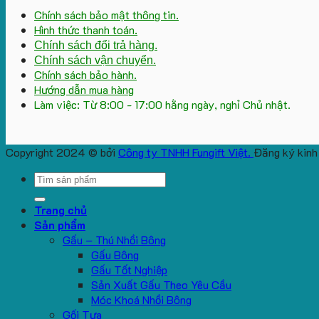
Chính sách bảo mật thông tin.
Hình thức thanh toán.
Chính sách đổi trả hàng.
Chính sách vận chuyển.
Chính sách bảo hành.
Hướng dẫn mua hàng
Làm việc: Từ 8:00 - 17:00 hằng ngày, nghỉ Chủ nhật.
Copyright 2024 © bởi
Công ty TNHH Fungift Việt.
Đăng ký kinh
Search
for:
Trang chủ
Sản phẩm
Gấu – Thú Nhồi Bông
Gấu Bông
Gấu Tốt Nghiệp
Sản Xuất Gấu Theo Yêu Cầu
Móc Khoá Nhồi Bông
Gối Tựa