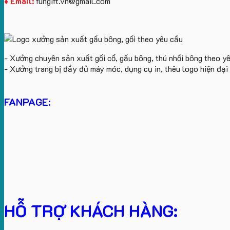
♦ Email:
fungift.vn@gmail.com
- Xưởng chuyên sản xuất gối cổ, gấu bông, thú nhồi bông theo y
- Xưởng trang bị đầy đủ máy móc, dụng cụ in, thêu logo hiện đạ
FANPAGE:
HỖ TRỢ KHÁCH HÀNG: