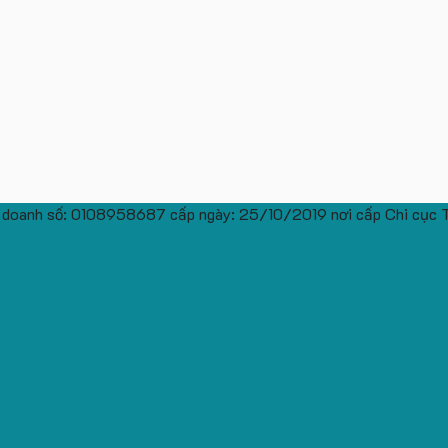
 doanh số: 0108958687 cấp ngày: 25/10/2019 nơi cấp Chi cục 