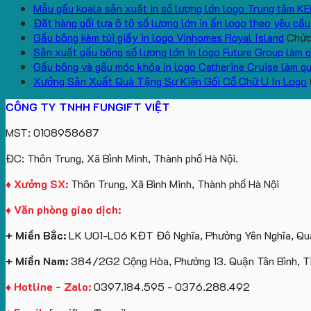
Mẫu gấu koala sản xuất in số lượng lớn logo Trung tâm K
Đặt hàng gối tựa ô tô số lượng lớn in ấn logo theo yêu cầu
Gấu bông kèm túi giấy in logo Vinhomes Royal Island
Chức 
Sản xuất gấu bông số lượng lớn in logo Future Group làm 
Gấu bông và gấu móc khóa in logo Catherine Cruise làm q
Xưởng Sản Xuất Quà Tặng Sự Kiện Gối Cổ Chữ U In Logo
CÔNG TY TNHH FUNGIFT VIỆT
MST: 0108958687
ĐC: Thôn Trung, Xã Bình Minh, Thành phố Hà Nội.
♦ Xưởng SX:
Thôn Trung, Xã Bình Minh, Thành phố Hà Nội
♦ Văn phòng giao dịch:
+ Miền Bắc:
LK U01-L06 KĐT Đô Nghĩa, Phường Yên Nghĩa, Quậ
+ Miền Nam:
384/2G2 Cộng Hòa, Phường 13. Quận Tân Bình, 
♦ Hotline - Zalo:
0397.184.595 - 0376.288.492