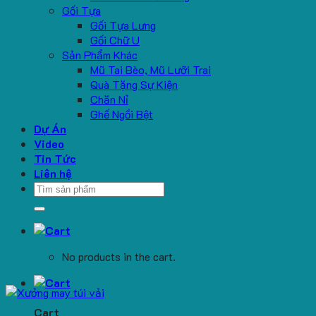
Gối Tựa
Gối Tựa Lưng
Gối Chữ U
Sản Phẩm Khác
Mũ Tai Bèo, Mũ Lưỡi Trai
Quà Tặng Sự Kiện
Chăn Nỉ
Ghế Ngồi Bệt
Dự Án
Video
Tin Tức
Liên hệ
Search
for:
No products in the cart.
Cart