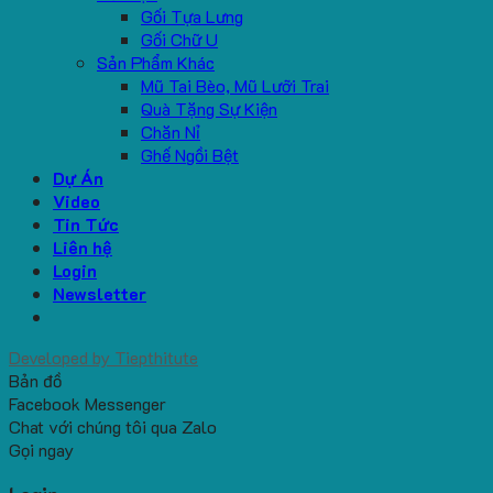
Gối Tựa Lưng
Gối Chữ U
Sản Phẩm Khác
Mũ Tai Bèo, Mũ Lưỡi Trai
Quà Tặng Sự Kiện
Chăn Nỉ
Ghế Ngồi Bệt
Dự Án
Video
Tin Tức
Liên hệ
Login
Newsletter
Developed by
Tiepthitute
Bản đồ
Facebook Messenger
Chat với chúng tôi qua Zalo
Gọi ngay