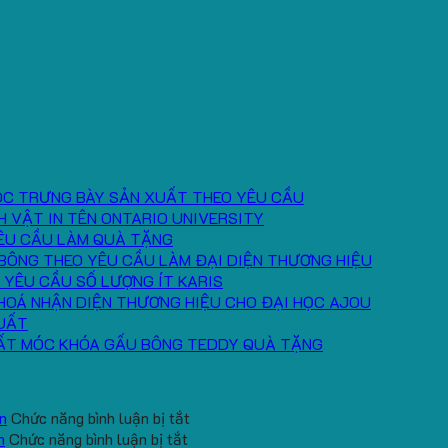
ÓC TRƯNG BÀY SẢN XUẤT THEO YÊU CẦU
H VẬT IN TÊN ONTARIO UNIVERSITY
ÊU CẦU LÀM QUÀ TẶNG
BÔNG THEO YÊU CẦU LÀM ĐẠI DIỆN THƯƠNG HIỆU
 YÊU CẦU SỐ LƯỢNG ÍT KARIS
HOÁ NHẬN DIỆN THƯƠNG HIỆU CHO ĐẠI HỌC AJOU
UẤT
ẤT MÓC KHÓA GẤU BÔNG TEDDY QUÀ TẶNG
ở
n
Chức năng bình luận bị tắt
ở
Gấu
h
Chức năng bình luận bị tắt