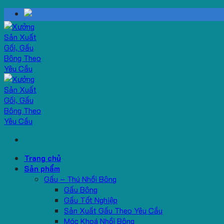
Skip
to
content
Trang chủ
Sản phẩm
Gấu – Thú Nhồi Bông
Gấu Bông
Gấu Tốt Nghiệp
Sản Xuất Gấu Theo Yêu Cầu
Móc Khoá Nhồi Bông