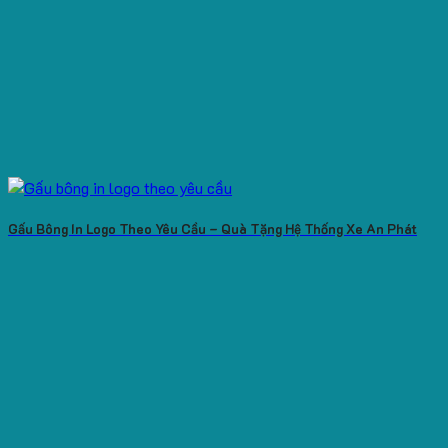
Gấu Bông In Logo Theo Yêu Cầu – Quà Tặng Hệ Thống Xe An Phát