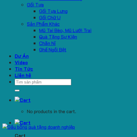
Gối Tựa
Gối Tựa Lưng
Gối Chữ U
Sản Phẩm Khác
Mũ Tai Bèo, Mũ Lưỡi Trai
Quà Tặng Sự Kiện
Chăn Nỉ
Ghế Ngồi Bệt
Dự Án
Video
Tin Tức
Liên hệ
Search
for:
No products in the cart.
Cart