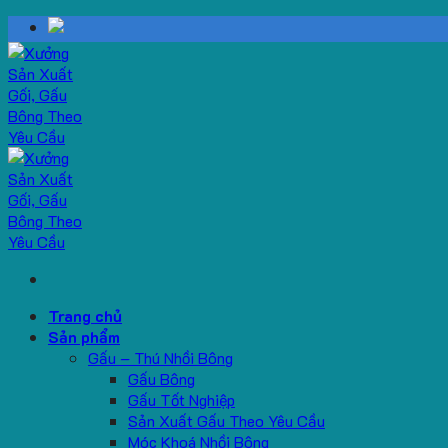
Skip
to
content
Trang chủ
Sản phẩm
Gấu – Thú Nhồi Bông
Gấu Bông
Gấu Tốt Nghiệp
Sản Xuất Gấu Theo Yêu Cầu
Móc Khoá Nhồi Bông