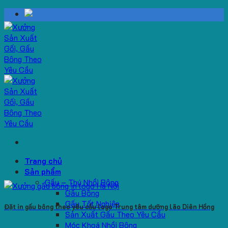
Skip
to
content
Trang chủ
Sản phẩm
Gấu – Thú Nhồi Bông
Gấu Bông
Gấu Tốt Nghiệp
Đặt in gấu bông theo yêu cầu logo Trung tâm dưỡng lão Diên Hồng
Sản Xuất Gấu Theo Yêu Cầu
Móc Khoá Nhồi Bông