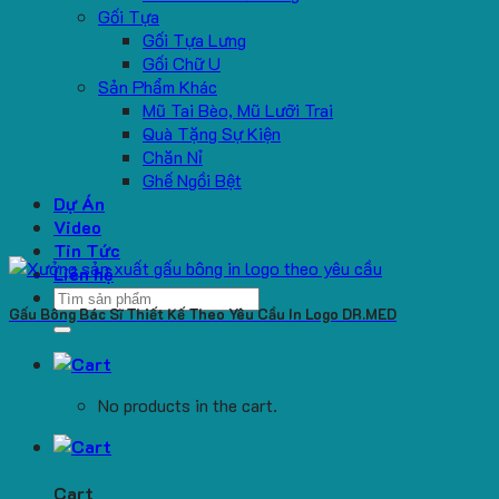
Gối Tựa
Gối Tựa Lưng
Gối Chữ U
Sản Phẩm Khác
Mũ Tai Bèo, Mũ Lưỡi Trai
Quà Tặng Sự Kiện
Chăn Nỉ
Ghế Ngồi Bệt
Dự Án
Video
Tin Tức
Liên hệ
Search
Gấu Bông Bác Sĩ Thiết Kế Theo Yêu Cầu In Logo DR.MED
for:
No products in the cart.
Cart