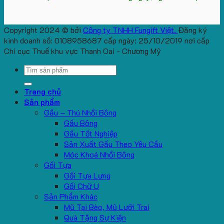
Copyright 2024 © bởi
Công ty TNHH Fungift Việt.
Đăng ký
kinh doanh số: 0108958687 cấp ngày: 25/10/2019 nơi cấp
Chi cục Thuế khu vực Thanh Oai - Chương Mỹ
Search
for:
Trang chủ
Sản phẩm
Gấu – Thú Nhồi Bông
Gấu Bông
Gấu Tốt Nghiệp
Sản Xuất Gấu Theo Yêu Cầu
Móc Khoá Nhồi Bông
Gối Tựa
Gối Tựa Lưng
Gối Chữ U
Sản Phẩm Khác
Mũ Tai Bèo, Mũ Lưỡi Trai
Quà Tặng Sự Kiện