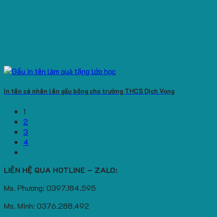
In tên cá nhân lên gấu bông cho trường THCS Dịch Vọng
1
2
3
4
LIÊN HỆ QUA HOTLINE – ZALO:
Ms. Phương: 0397.184.595
Ms. Minh: 0376.288.492