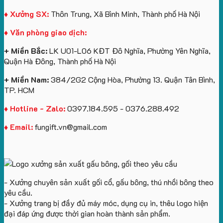
Island
logo
in
khóa
theo
logo
in
♦ Xưởng SX:
Thôn Trung, Xã Bình Minh, Thành phố Hà Nội
yêu
Future
logo
♦ Văn phòng giao dịch:
cầu
Group
Catherine
làm
Cruise
+ Miền Bắc:
LK U01-L06 KĐT Đô Nghĩa, Phường Yên Nghĩa,
quà
làm
Quận Hà Đông, Thành phố Hà Nội
tặng
quà
tặng
+ Miền Nam:
384/2G2 Cộng Hòa, Phường 13. Quận Tân Bình,
TP. HCM
♦ Hotline - Zalo:
0397.184.595 - 0376.288.492
♦ Email:
fungift.vn@gmail.com
- Xưởng chuyên sản xuất gối cổ, gấu bông, thú nhồi bông theo
yêu cầu.
- Xưởng trang bị đầy đủ máy móc, dụng cụ in, thêu logo hiện
đại đáp ứng được thời gian hoàn thành sản phẩm.