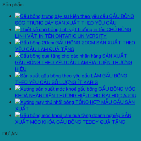
Sản phẩm
GẤU BÔNG
SÓC TRƯNG BÀY SẢN XUẤT THEO YÊU CẦU
CHÓ BÔNG
LINH VẬT IN TÊN ONTARIO UNIVERSITY
GẤU BÔNG 20CM SẢN XUẤT THEO
YÊU CẦU LÀM QUÀ TẶNG
SẢN XUẤT
GẤU BÔNG THEO YÊU CẦU LÀM ĐẠI DIỆN THƯƠNG
HIỆU
LÀM GẤU BÔNG
THEO YÊU CẦU SỐ LƯỢNG ÍT KARIS
GẤU BÔNG MÓC
KHOÁ NHẬN DIỆN THƯƠNG HIỆU CHO ĐẠI HỌC AJOU
TỔNG HỢP MẪU GẤU SẢN
XUẤT
SẢN
XUẤT MÓC KHÓA GẤU BÔNG TEDDY QUÀ TẶNG
DỰ ÁN