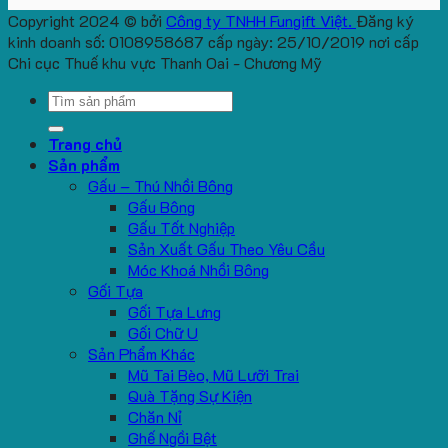
Copyright 2024 © bởi
Công ty TNHH Fungift Việt.
Đăng ký
kinh doanh số: 0108958687 cấp ngày: 25/10/2019 nơi cấp
Chi cục Thuế khu vực Thanh Oai - Chương Mỹ
Search
for:
Trang chủ
Sản phẩm
Gấu – Thú Nhồi Bông
Gấu Bông
Gấu Tốt Nghiệp
Sản Xuất Gấu Theo Yêu Cầu
Móc Khoá Nhồi Bông
Gối Tựa
Gối Tựa Lưng
Gối Chữ U
Sản Phẩm Khác
Mũ Tai Bèo, Mũ Lưỡi Trai
Quà Tặng Sự Kiện
Chăn Nỉ
Ghế Ngồi Bệt