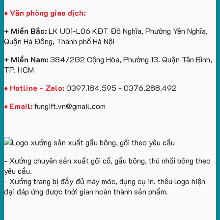
Vinhomes
in
tâm
Hành
♦ Văn phòng giao dịch:
Royal
ấn
KEO
Island
logo
+ Miền Bắc:
LK U01-L06 KĐT Đô Nghĩa, Phường Yên Nghĩa,
theo
Quận Hà Đông, Thành phố Hà Nội
yêu
cầu
+ Miền Nam:
384/2G2 Cộng Hòa, Phường 13. Quận Tân Bình,
TP. HCM
♦ Hotline - Zalo:
0397.184.595 - 0376.288.492
♦ Email:
fungift.vn@gmail.com
- Xưởng chuyên sản xuất gối cổ, gấu bông, thú nhồi bông theo
yêu cầu.
- Xưởng trang bị đầy đủ máy móc, dụng cụ in, thêu logo hiện
đại đáp ứng được thời gian hoàn thành sản phẩm.