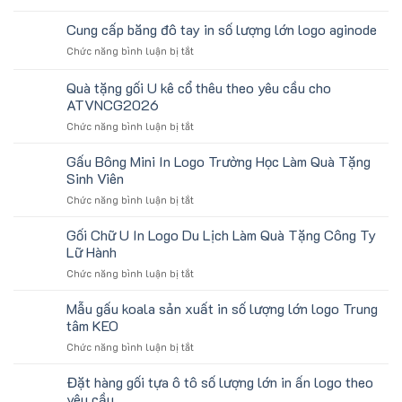
Băng
Chặn
Cung cấp băng đô tay in số lượng lớn logo aginode
Mồ
ở
Chức năng bình luận bị tắt
Hô
Cung
Trán
cấp
Quà tặng gối U kê cổ thêu theo yêu cầu cho
In
băng
Logo
ATVNCG2026
đô
Toshiba
ở
Chức năng bình luận bị tắt
tay
Làm
Quà
in
Quà
tặng
số
Gấu Bông Mini In Logo Trường Học Làm Quà Tặng
Tặng
gối
lượng
Sinh Viên
U
lớn
ở
Chức năng bình luận bị tắt
kê
logo
Gấu
cổ
aginode
Bông
Gối Chữ U In Logo Du Lịch Làm Quà Tặng Công Ty
thêu
Mini
theo
Lữ Hành
In
yêu
ở
Chức năng bình luận bị tắt
Logo
cầu
Gối
Trường
cho
Chữ
Mẫu gấu koala sản xuất in số lượng lớn logo Trung
Học
ATVNCG2026
U
Làm
tâm KEO
In
Quà
ở
Chức năng bình luận bị tắt
Logo
Tặng
Mẫu
Du
Sinh
gấu
Đặt hàng gối tựa ô tô số lượng lớn in ấn logo theo
Lịch
Viên
koala
Làm
yêu cầu