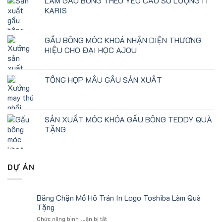
LÀM GẤU BÔNG THEO YÊU CẦU SỐ LƯỢNG ÍT
KARIS
GẤU BÔNG MÓC KHOÁ NHẬN DIỆN THƯƠNG
HIỆU CHO ĐẠI HỌC AJOU
TỔNG HỢP MẪU GẤU SẢN XUẤT
SẢN XUẤT MÓC KHÓA GẤU BÔNG TEDDY QUÀ
TẶNG
DỰ ÁN
Băng Chặn Mồ Hô Trán In Logo Toshiba Làm Quà
Tặng
ở
Chức năng bình luận bị tắt