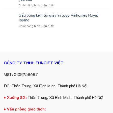
sản
Quà
ở
Chức năng bình luận bị tắt
xuất
Tặng
Đặt
in
Công
hàng
Gấu bông kèm túi giấy in logo Vinhomes Royal
số
Ty
gối
lượng
Island
Lữ
tựa
lớn
Hành
ở
Chức năng bình luận bị tắt
ô
logo
Gấu
tô
Trung
bông
số
tâm
kèm
lượng
KEO
túi
lớn
giấy
in
in
ấn
logo
logo
Vinhomes
theo
CÔNG TY TNHH FUNGIFT VIỆT
Royal
yêu
Island
cầu
MST: 0108958687
ĐC: Thôn Trung, Xã Bình Minh, Thành phố Hà Nội.
♦ Xưởng SX:
Thôn Trung, Xã Bình Minh, Thành phố Hà Nội
♦ Văn phòng giao dịch: