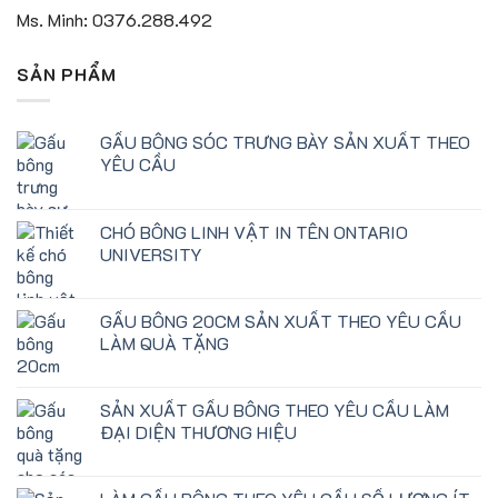
Ms. Minh: 0376.288.492
SẢN PHẨM
GẤU BÔNG SÓC TRƯNG BÀY SẢN XUẤT THEO
YÊU CẦU
CHÓ BÔNG LINH VẬT IN TÊN ONTARIO
UNIVERSITY
GẤU BÔNG 20CM SẢN XUẤT THEO YÊU CẦU
LÀM QUÀ TẶNG
SẢN XUẤT GẤU BÔNG THEO YÊU CẦU LÀM
ĐẠI DIỆN THƯƠNG HIỆU