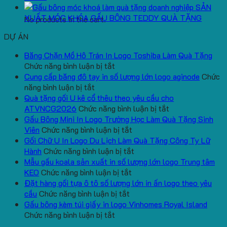
SẢN
XUẤT MÓC KHÓA GẤU BÔNG TEDDY QUÀ TẶNG
No products in the cart.
DỰ ÁN
Băng Chặn Mồ Hô Trán In Logo Toshiba Làm Quà Tặng
ở
Chức năng bình luận bị tắt
Băng
Cung cấp băng đô tay in số lượng lớn logo aginode
Chức
ở
Chặn
năng bình luận bị tắt
Cung
Mồ
Quà tặng gối U kê cổ thêu theo yêu cầu cho
cấp
Hô
ở
ATVNCG2026
Chức năng bình luận bị tắt
băng
Trán
Quà
Gấu Bông Mini In Logo Trường Học Làm Quà Tặng Sinh
đô
In
ở
tặng
Viên
Chức năng bình luận bị tắt
tay
Logo
Gấu
gối
Gối Chữ U In Logo Du Lịch Làm Quà Tặng Công Ty Lữ
in
Toshiba
Bông
ở
U
Hành
Chức năng bình luận bị tắt
số
Làm
Mini
Gối
kê
Mẫu gấu koala sản xuất in số lượng lớn logo Trung tâm
lượng
Quà
ở
In
Chữ
cổ
KEO
Chức năng bình luận bị tắt
lớn
Tặng
Mẫu
Logo
U
thêu
Đặt hàng gối tựa ô tô số lượng lớn in ấn logo theo yêu
logo
ở
gấu
Trường
In
theo
cầu
Chức năng bình luận bị tắt
aginode
Đặt
koala
Học
Logo
yêu
Gấu bông kèm túi giấy in logo Vinhomes Royal Island
ở
hàng
sản
Làm
Du
cầu
Chức năng bình luận bị tắt
Gấu
gối
xuất
Quà
Lịch
cho