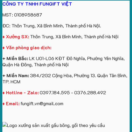
CÔNG TY TNHH FUNGIFT VIỆT
bông
tựa
in
Tặng
Làm
ATVNCG2026
kèm
ô
số
Sinh
Quà
MST: 0108958687
túi
tô
lượng
Viên
Tặng
giấy
số
lớn
Công
ĐC: Thôn Trung, Xã Bình Minh, Thành phố Hà Nội.
in
lượng
logo
Ty
logo
lớn
Trung
Lữ
♦ Xưởng SX:
Thôn Trung, Xã Bình Minh, Thành phố Hà Nội
Vinhomes
in
tâm
Hành
♦ Văn phòng giao dịch:
Royal
ấn
KEO
Island
logo
+ Miền Bắc:
LK U01-L06 KĐT Đô Nghĩa, Phường Yên Nghĩa,
theo
Quận Hà Đông, Thành phố Hà Nội
yêu
cầu
+ Miền Nam:
384/2G2 Cộng Hòa, Phường 13. Quận Tân Bình,
TP. HCM
♦ Hotline - Zalo:
0397.184.595 - 0376.288.492
♦ Email:
fungift.vn@gmail.com