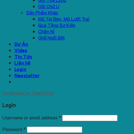
Gối Chữ U
Sản Phẩm Khác
Mũ Tai Bèo, Mũ Lưỡi Trai
Quà Tặng Sự Kiện
Chăn Nỉ
Ghế Ngồi Bệt
Dự Án
Video
Tin Tức
Liên hệ
Login
Newsletter
Developed by
Tiepthitute
Login
Username or email address
*
Password
*