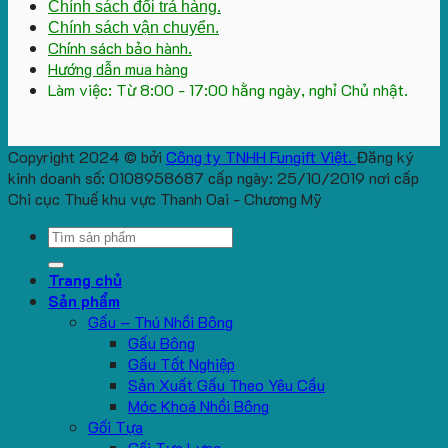
Chính sách đổi trả hàng.
Chính sách vận chuyển.
Chính sách bảo hành.
Hướng dẫn mua hàng
Làm việc: Từ 8:00 - 17:00 hằng ngày, nghỉ Chủ nhật.
Copyright 2024 © bởi
Công ty TNHH Fungift Việt.
Đăng ký
kinh doanh số: 0108958687 cấp ngày: 25/10/2019 nơi cấp
Chi cục Thuế khu vực Thanh Oai - Chương Mỹ
Search
for:
Trang chủ
Sản phẩm
Gấu – Thú Nhồi Bông
Gấu Bông
Gấu Tốt Nghiệp
Sản Xuất Gấu Theo Yêu Cầu
Móc Khoá Nhồi Bông
Gối Tựa
Gối Tựa Lưng