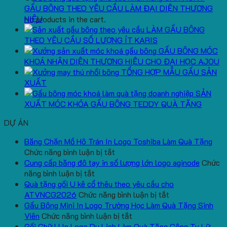
GẤU BÔNG THEO YÊU CẦU LÀM ĐẠI DIỆN THƯƠNG
HIỆU
No products in the cart.
LÀM GẤU BÔNG
THEO YÊU CẦU SỐ LƯỢNG ÍT KARIS
GẤU BÔNG MÓC
KHOÁ NHẬN DIỆN THƯƠNG HIỆU CHO ĐẠI HỌC AJOU
TỔNG HỢP MẪU GẤU SẢN
XUẤT
SẢN
XUẤT MÓC KHÓA GẤU BÔNG TEDDY QUÀ TẶNG
DỰ ÁN
Băng Chặn Mồ Hô Trán In Logo Toshiba Làm Quà Tặng
ở
Chức năng bình luận bị tắt
Băng
Cung cấp băng đô tay in số lượng lớn logo aginode
Chức
ở
Chặn
năng bình luận bị tắt
Cung
Mồ
Quà tặng gối U kê cổ thêu theo yêu cầu cho
cấp
Hô
ở
ATVNCG2026
Chức năng bình luận bị tắt
băng
Trán
Quà
Gấu Bông Mini In Logo Trường Học Làm Quà Tặng Sinh
đô
In
ở
tặng
Viên
Chức năng bình luận bị tắt
tay
Logo
Gấu
gối
Gối Chữ U In Logo Du Lịch Làm Quà Tặng Công Ty Lữ