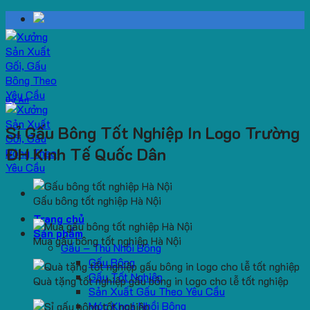
Skip
to
content
Dự Án
Sỉ Gấu Bông Tốt Nghiệp In Logo Trường
ĐH Kinh Tế Quốc Dân
Gấu bông tốt nghiệp Hà Nội
Trang chủ
Sản phẩm
Mua gấu bông tốt nghiệp Hà Nội
Gấu – Thú Nhồi Bông
Gấu Bông
Gấu Tốt Nghiệp
Quà tặng tốt nghiệp gấu bông in logo cho lễ tốt nghiệp
Sản Xuất Gấu Theo Yêu Cầu
Móc Khoá Nhồi Bông