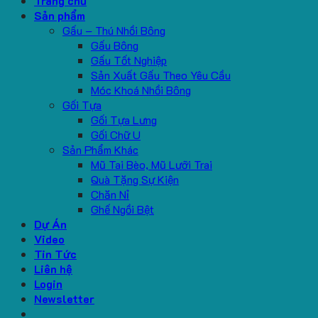
Trang chủ
Sản phẩm
Gấu – Thú Nhồi Bông
Gấu Bông
Gấu Tốt Nghiệp
Sản Xuất Gấu Theo Yêu Cầu
Móc Khoá Nhồi Bông
Gối Tựa
Gối Tựa Lưng
Gối Chữ U
Sản Phẩm Khác
Mũ Tai Bèo, Mũ Lưỡi Trai
Quà Tặng Sự Kiện
Chăn Nỉ
Ghế Ngồi Bệt
Dự Án
Video
Tin Tức
Liên hệ
Login
Newsletter