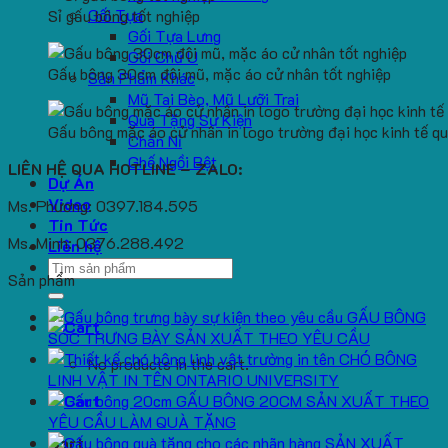
Gối Tựa
Sỉ gấu bông tốt nghiệp
Gối Tựa Lưng
Gối Chữ U
Gấu bông 30cm đội mũ, mặc áo cử nhân tốt nghiệp
Sản Phẩm Khác
Mũ Tai Bèo, Mũ Lưỡi Trai
Quà Tặng Sự Kiện
Gấu bông mặc áo cử nhân in logo trường đại học kinh tế q
Chăn Nỉ
Ghế Ngồi Bệt
LIÊN HỆ QUA HOTLINE – ZALO:
Dự Án
Video
Ms. Phương: 0397.184.595
Tin Tức
Ms. Minh: 0376.288.492
Liên hệ
Search
Sản phẩm
for:
GẤU BÔNG
SÓC TRƯNG BÀY SẢN XUẤT THEO YÊU CẦU
CHÓ BÔNG
No products in the cart.
LINH VẬT IN TÊN ONTARIO UNIVERSITY
GẤU BÔNG 20CM SẢN XUẤT THEO
YÊU CẦU LÀM QUÀ TẶNG
SẢN XUẤT
Cart