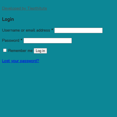
Developed by
Tiepthitute
Login
Username or email address
*
Password
*
Remember me
Log in
Lost your password?