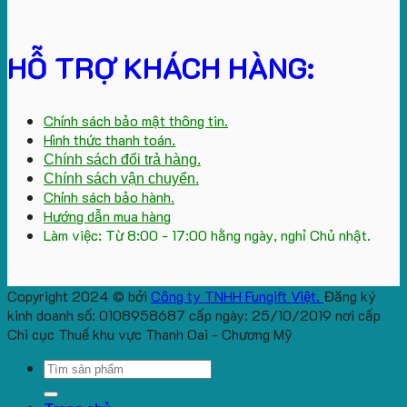
HỖ TRỢ KHÁCH HÀNG:
Chính sách bảo mật thông tin.
Hình thức thanh toán.
Chính sách đổi trả hàng.
Chính sách vận chuyển.
Chính sách bảo hành.
Hướng dẫn mua hàng
Làm việc: Từ 8:00 - 17:00 hằng ngày, nghỉ Chủ nhật.
Copyright 2024 © bởi
Công ty TNHH Fungift Việt.
Đăng ký
kinh doanh số: 0108958687 cấp ngày: 25/10/2019 nơi cấp
Chi cục Thuế khu vực Thanh Oai - Chương Mỹ
Search
for: