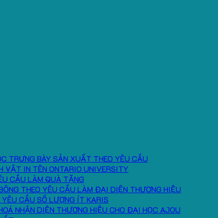
ÓC TRƯNG BÀY SẢN XUẤT THEO YÊU CẦU
H VẬT IN TÊN ONTARIO UNIVERSITY
ÊU CẦU LÀM QUÀ TẶNG
BÔNG THEO YÊU CẦU LÀM ĐẠI DIỆN THƯƠNG HIỆU
 YÊU CẦU SỐ LƯỢNG ÍT KARIS
HOÁ NHẬN DIỆN THƯƠNG HIỆU CHO ĐẠI HỌC AJOU