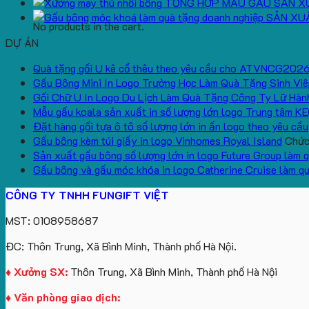
TỔNG HỢP MẪU GẤU SẢN X
SẢN XU
No products in the cart.
DỰ ÁN
Quà tặng gối U kê cổ thêu theo yêu cầu cho ATVNCG202
Gấu Bông Mini In Logo Trường Học Làm Quà Tặng Sinh Viê
Gối Chữ U In Logo Du Lịch Làm Quà Tặng Công Ty Lữ Hàn
Mẫu gấu koala sản xuất in số lượng lớn logo Trung tâm K
Đặt hàng gối tựa ô tô số lượng lớn in ấn logo theo yêu cầu
Gấu bông kèm túi giấy in logo Vinhomes Royal Island
Chức 
Sản xuất gấu bông số lượng lớn in logo Future Group làm 
Gấu bông và gấu móc khóa in logo Catherine Cruise làm q
CÔNG TY TNHH FUNGIFT VIỆT
MST: 0108958687
ĐC: Thôn Trung, Xã Bình Minh, Thành phố Hà Nội.
♦ Xưởng SX:
Thôn Trung, Xã Bình Minh, Thành phố Hà Nội
♦ Văn phòng giao dịch: