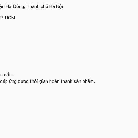
theo
Cruise
Group
n Hà Đông, Thành phố Hà Nội
yêu
làm
làm
cầu
quà
quà
TP. HCM
tặng
tặng
êu cầu.
i đáp ứng được thời gian hoàn thành sản phẩm.