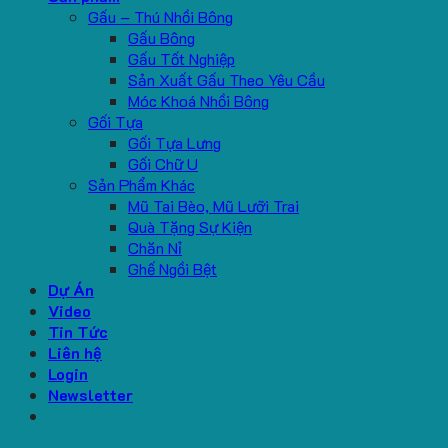
Gấu – Thú Nhồi Bông
Gấu Bông
Gấu Tốt Nghiệp
Sản Xuất Gấu Theo Yêu Cầu
Móc Khoá Nhồi Bông
Gối Tựa
Gối Tựa Lưng
Gối Chữ U
Sản Phẩm Khác
Mũ Tai Bèo, Mũ Lưỡi Trai
Quà Tặng Sự Kiện
Chăn Nỉ
Ghế Ngồi Bệt
Dự Án
Video
Tin Tức
Liên hệ
Login
Newsletter