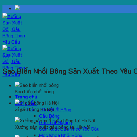
Skip
to
content
Dự Án
Sao Biển Nhồi Bông Sản Xuất Theo Yêu 
Sao biển nhồi bông
Trang chủ
Sản phẩm
Sỉ gấu bông Hà Nội
Gấu – Thú Nhồi Bông
Gấu Bông
Gấu Tốt Nghiệp
Xưởng sản xuất gấu bông tại Hà Nội
Sản Xuất Gấu Theo Yêu Cầu
Móc Khoá Nhồi Bông