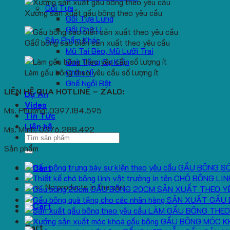
Gối Tựa
Xưởng sản xuất gấu bông theo yêu cầu
Gối Tựa Lưng
Gối Chữ U
Sản Phẩm Khác
Gấu bông sao biển sản xuất theo yêu cầu
Mũ Tai Bèo, Mũ Lưỡi Trai
Quà Tặng Sự Kiện
Làm gấu bông theo yêu cầu số lượng ít
Chăn Nỉ
Ghế Ngồi Bệt
LIÊN HỆ QUA HOTLINE – ZALO:
Dự Án
Video
Ms. Phương: 0397.184.595
Tin Tức
Liên hệ
Ms. Minh: 0376.288.492
Search
for:
Sản phẩm
GẤU BÔNG S
CHÓ BÔNG LIN
No products in the cart.
GẤU BÔNG 20CM SẢN XUẤT THEO Y
SẢN XUẤT GẤU 
LÀM GẤU BÔNG THEO
GẤU BÔNG MÓC K
Cart