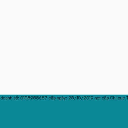
 doanh số: 0108958687 cấp ngày: 25/10/2019 nơi cấp Chi cục 