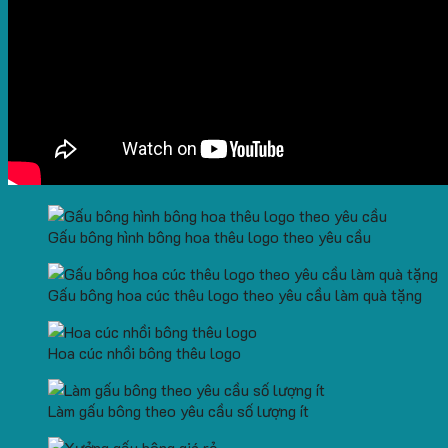
No products in the cart.
Gấu bông hình bông hoa thêu logo theo yêu cầu
Gấu bông hoa cúc thêu logo theo yêu cầu làm quà tặng
Hoa cúc nhồi bông thêu logo
Làm gấu bông theo yêu cầu số lượng ít