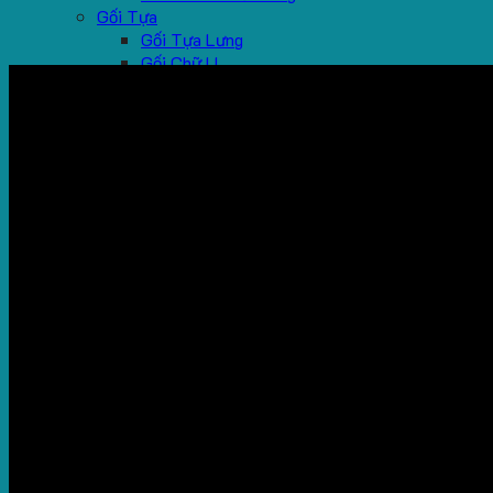
Gối Tựa
Gối Tựa Lưng
Gối Chữ U
Sản Phẩm Khác
Mũ Tai Bèo, Mũ Lưỡi Trai
Quà Tặng Sự Kiện
Chăn Nỉ
Ghế Ngồi Bệt
Dự Án
Video
Tin Tức
Liên hệ
Search
for:
No products in the cart.
Cart