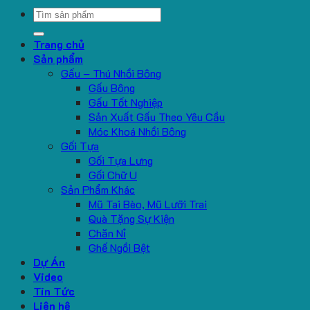
Search
for:
Trang chủ
Sản phẩm
Gấu – Thú Nhồi Bông
Gấu Bông
Gấu Tốt Nghiệp
Sản Xuất Gấu Theo Yêu Cầu
Móc Khoá Nhồi Bông
Gối Tựa
Gối Tựa Lưng
Gối Chữ U
Sản Phẩm Khác
Mũ Tai Bèo, Mũ Lưỡi Trai
Quà Tặng Sự Kiện
Chăn Nỉ
Ghế Ngồi Bệt
Dự Án
Video
Tin Tức
Liên hệ