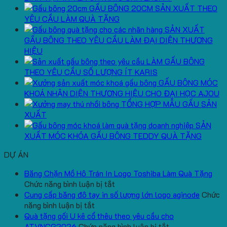
GẤU BÔNG 20CM SẢN XUẤT THEO
YÊU CẦU LÀM QUÀ TẶNG
SẢN XUẤT
GẤU BÔNG THEO YÊU CẦU LÀM ĐẠI DIỆN THƯƠNG
HIỆU
LÀM GẤU BÔNG
THEO YÊU CẦU SỐ LƯỢNG ÍT KARIS
GẤU BÔNG MÓC
KHOÁ NHẬN DIỆN THƯƠNG HIỆU CHO ĐẠI HỌC AJOU
TỔNG HỢP MẪU GẤU SẢN
XUẤT
SẢN
XUẤT MÓC KHÓA GẤU BÔNG TEDDY QUÀ TẶNG
DỰ ÁN
Băng Chặn Mồ Hô Trán In Logo Toshiba Làm Quà Tặng
ở
Chức năng bình luận bị tắt
Băng
Cung cấp băng đô tay in số lượng lớn logo aginode
Chức
ở
Chặn
năng bình luận bị tắt
Cung
Mồ
Quà tặng gối U kê cổ thêu theo yêu cầu cho
cấp
Hô
ở
ATVNCG2026
Chức năng bình luận bị tắt