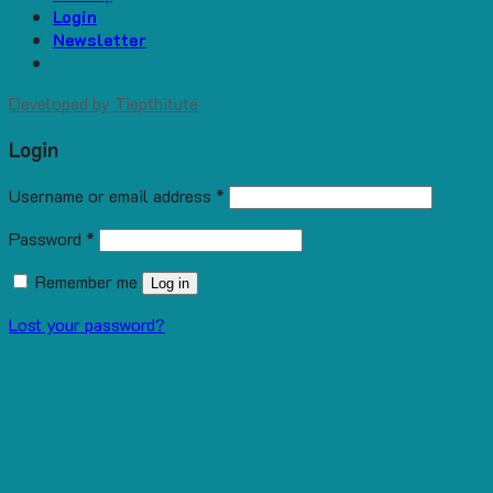
Login
Newsletter
Developed by
Tiepthitute
Login
Username or email address
*
Password
*
Remember me
Log in
Lost your password?