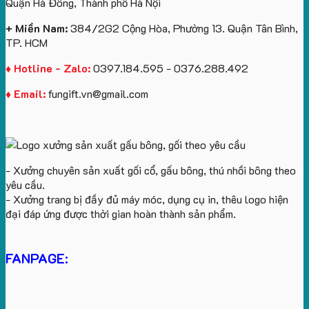
Quận Hà Đông, Thành phố Hà Nội
yêu
cầu
+ Miền Nam:
384/2G2 Cộng Hòa, Phường 13. Quận Tân Bình,
TP. HCM
♦ Hotline - Zalo:
0397.184.595 - 0376.288.492
♦ Email:
fungift.vn@gmail.com
- Xưởng chuyên sản xuất gối cổ, gấu bông, thú nhồi bông theo
yêu cầu.
- Xưởng trang bị đầy đủ máy móc, dụng cụ in, thêu logo hiện
đại đáp ứng được thời gian hoàn thành sản phẩm.
FANPAGE: