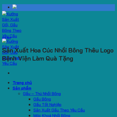
Skip
to
content
Dự Án
Sản Xuất Hoa Cúc Nhồi Bông Thêu Logo
Bệnh Viện Làm Quà Tặng
Trang chủ
Sản phẩm
Gấu – Thú Nhồi Bông
Gấu Bông
Gấu Tốt Nghiệp
Sản Xuất Gấu Theo Yêu Cầu
Móc Khoá Nhồi Bông