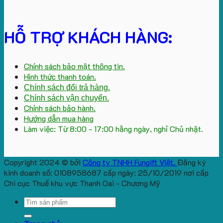
HỖ TRỢ KHÁCH HÀNG:
Chính sách bảo mật thông tin.
Hình thức thanh toán.
Chính sách đổi trả hàng.
Chính sách vận chuyển.
Chính sách bảo hành.
Hướng dẫn mua hàng
Làm việc: Từ 8:00 - 17:00 hằng ngày, nghỉ Chủ nhật.
Copyright 2024 © bởi
Công ty TNHH Fungift Việt.
Đăng ký
kinh doanh số: 0108958687 cấp ngày: 25/10/2019 nơi cấp
Chi cục Thuế khu vực Thanh Oai - Chương Mỹ
Search
for: