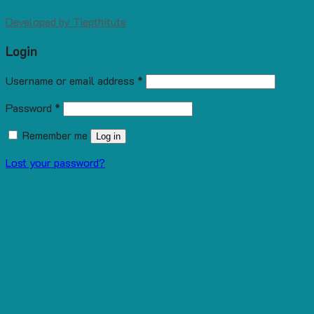
Developed by
Tiepthitute
Login
Username or email address
*
Password
*
Remember me
Log in
Lost your password?