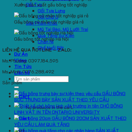
Gối Tựa
Xưởng sản xuất gấu bông tốt nghiệp
Gối Tựa Lưng
Gối Chữ U
Gấu bông cử nhân tốt nghiệp giá rẻ
Sản Phẩm Khác
Mũ Tai Bèo, Mũ Lưỡi Trai
Quà Tặng Sự Kiện
Gấu bông tốt nghiệp Hà Nội
Chăn Nỉ
Ghế Ngồi Bệt
LIÊN HỆ QUA HOTLINE – ZALO:
Dự Án
Video
Ms. Phương: 0397.184.595
Tin Tức
Ms. Minh: 0376.288.492
Liên hệ
Search
Sản phẩm
for:
GẤU BÔNG
SÓC TRƯNG BÀY SẢN XUẤT THEO YÊU CẦU
CHÓ BÔNG
No products in the cart.
LINH VẬT IN TÊN ONTARIO UNIVERSITY
GẤU BÔNG 20CM SẢN XUẤT THEO
YÊU CẦU LÀM QUÀ TẶNG
SẢN XUẤT
Cart