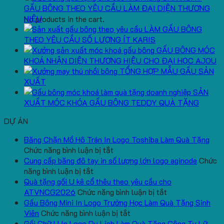
GẤU BÔNG THEO YÊU CẦU LÀM ĐẠI DIỆN THƯƠNG
HIỆU
No products in the cart.
LÀM GẤU BÔNG
THEO YÊU CẦU SỐ LƯỢNG ÍT KARIS
GẤU BÔNG MÓC
KHOÁ NHẬN DIỆN THƯƠNG HIỆU CHO ĐẠI HỌC AJOU
TỔNG HỢP MẪU GẤU SẢN
XUẤT
SẢN
XUẤT MÓC KHÓA GẤU BÔNG TEDDY QUÀ TẶNG
DỰ ÁN
Băng Chặn Mồ Hô Trán In Logo Toshiba Làm Quà Tặng
ở
Chức năng bình luận bị tắt
Băng
Cung cấp băng đô tay in số lượng lớn logo aginode
Chức
ở
Chặn
năng bình luận bị tắt
Cung
Mồ
Quà tặng gối U kê cổ thêu theo yêu cầu cho
cấp
Hô
ở
ATVNCG2026
Chức năng bình luận bị tắt
băng
Trán
Quà
Gấu Bông Mini In Logo Trường Học Làm Quà Tặng Sinh
đô
In
ở
tặng
Viên
Chức năng bình luận bị tắt
tay
Logo
Gấu
gối
Gối Chữ U In Logo Du Lịch Làm Quà Tặng Công Ty Lữ