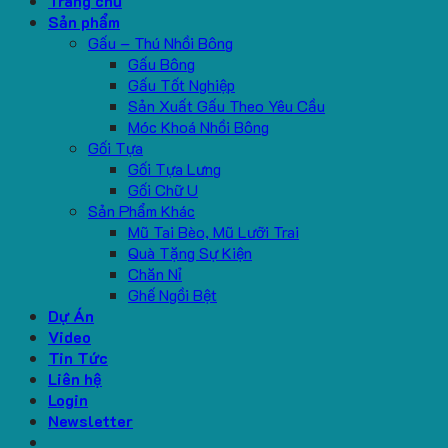
Trang chủ
Sản phẩm
Gấu – Thú Nhồi Bông
Gấu Bông
Gấu Tốt Nghiệp
Sản Xuất Gấu Theo Yêu Cầu
Móc Khoá Nhồi Bông
Gối Tựa
Gối Tựa Lưng
Gối Chữ U
Sản Phẩm Khác
Mũ Tai Bèo, Mũ Lưỡi Trai
Quà Tặng Sự Kiện
Chăn Nỉ
Ghế Ngồi Bệt
Dự Án
Video
Tin Tức
Liên hệ
Login
Newsletter