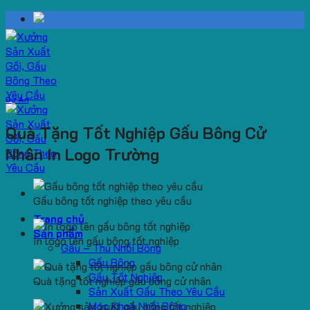
Skip
to
content
Dự Án
Quà Tặng Tốt Nghiệp Gấu Bông Cử
Nhân In Logo Trường
Gấu bông tốt nghiệp theo yêu cầu
Trang chủ
Sản phẩm
In logo lên gấu bông tốt nghiệp
Gấu – Thú Nhồi Bông
Gấu Bông
Gấu Tốt Nghiệp
Quà tặng tốt nghiệp gấu bông cử nhân
Sản Xuất Gấu Theo Yêu Cầu
Móc Khoá Nhồi Bông