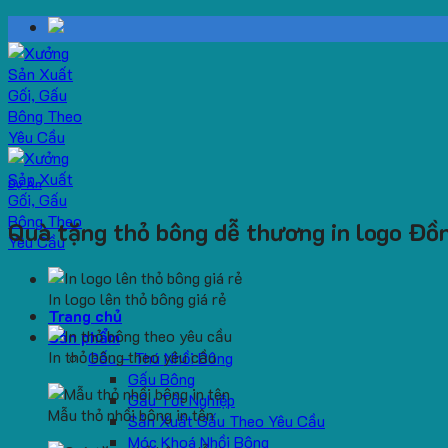
Skip
to
content
Dự Án
Quà tặng thỏ bông dễ thương in logo Đồ
In logo lên thỏ bông giá rẻ
Trang chủ
Sản phẩm
In thỏ bông theo yêu cầu
Gấu – Thú Nhồi Bông
Gấu Bông
Gấu Tốt Nghiệp
Mẫu thỏ nhồi bông in tên
Sản Xuất Gấu Theo Yêu Cầu
Móc Khoá Nhồi Bông