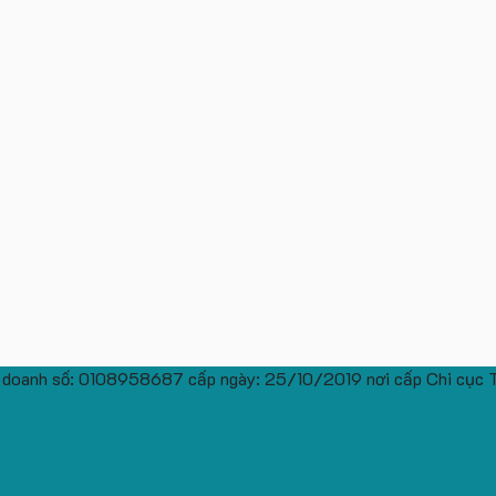
 doanh số: 0108958687 cấp ngày: 25/10/2019 nơi cấp Chi cục 