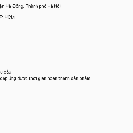
Island
ấn
Lữ
tâm
n Hà Đông, Thành phố Hà Nội
logo
Hành
KEO
theo
TP. HCM
yêu
cầu
êu cầu.
i đáp ứng được thời gian hoàn thành sản phẩm.