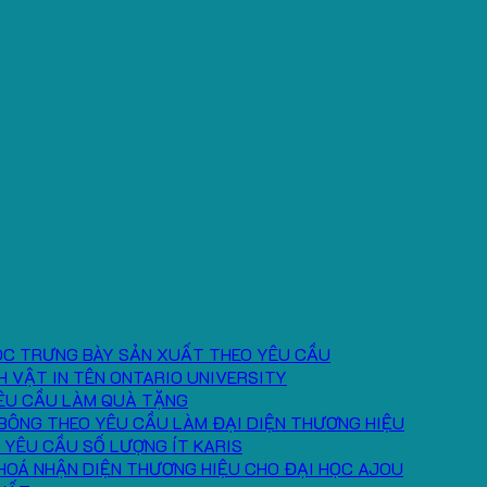
ÓC TRƯNG BÀY SẢN XUẤT THEO YÊU CẦU
H VẬT IN TÊN ONTARIO UNIVERSITY
ÊU CẦU LÀM QUÀ TẶNG
BÔNG THEO YÊU CẦU LÀM ĐẠI DIỆN THƯƠNG HIỆU
 YÊU CẦU SỐ LƯỢNG ÍT KARIS
HOÁ NHẬN DIỆN THƯƠNG HIỆU CHO ĐẠI HỌC AJOU