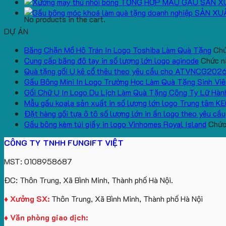
TỔNG HỢP MẪU GẤU SẢN X
SẢN XU
No products in the cart.
DỰ ÁN
Băng Chặn Mồ Hô Trán In Logo Toshiba Làm Quà Tặng
Chứ
Cung cấp băng đô tay in số lượng lớn logo aginode
Chức nă
Quà tặng gối U kê cổ thêu theo yêu cầu cho ATVNCG202
Gấu Bông Mini In Logo Trường Học Làm Quà Tặng Sinh Viê
Gối Chữ U In Logo Du Lịch Làm Quà Tặng Công Ty Lữ Hàn
Mẫu gấu koala sản xuất in số lượng lớn logo Trung tâm K
Đặt hàng gối tựa ô tô số lượng lớn in ấn logo theo yêu cầu
Gấu bông kèm túi giấy in logo Vinhomes Royal Island
Chức 
CÔNG TY TNHH FUNGIFT VIỆT
MST: 0108958687
ĐC: Thôn Trung, Xã Bình Minh, Thành phố Hà Nội.
♦ Xưởng SX:
Thôn Trung, Xã Bình Minh, Thành phố Hà Nội
♦ Văn phòng giao dịch: