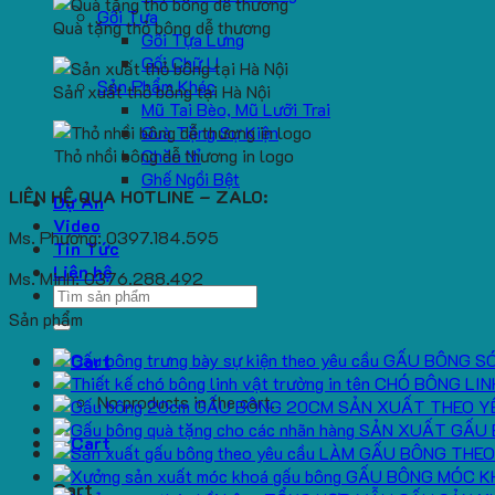
Gối Tựa
Quà tặng thỏ bông dễ thương
Gối Tựa Lưng
Gối Chữ U
Sản Phẩm Khác
Sản xuất thỏ bông tại Hà Nội
Mũ Tai Bèo, Mũ Lưỡi Trai
Quà Tặng Sự Kiện
Thỏ nhồi bông dễ thương in logo
Chăn Nỉ
Ghế Ngồi Bệt
LIÊN HỆ QUA HOTLINE – ZALO:
Dự Án
Video
Ms. Phương: 0397.184.595
Tin Tức
Liên hệ
Ms. Minh: 0376.288.492
Search
for:
Sản phẩm
GẤU BÔNG S
CHÓ BÔNG LIN
No products in the cart.
GẤU BÔNG 20CM SẢN XUẤT THEO Y
SẢN XUẤT GẤU 
LÀM GẤU BÔNG THEO
GẤU BÔNG MÓC K
Cart