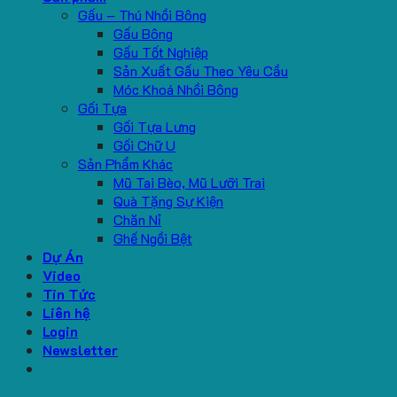
Gấu – Thú Nhồi Bông
Gấu Bông
Gấu Tốt Nghiệp
Sản Xuất Gấu Theo Yêu Cầu
Móc Khoá Nhồi Bông
Gối Tựa
Gối Tựa Lưng
Gối Chữ U
Sản Phẩm Khác
Mũ Tai Bèo, Mũ Lưỡi Trai
Quà Tặng Sự Kiện
Chăn Nỉ
Ghế Ngồi Bệt
Dự Án
Video
Tin Tức
Liên hệ
Login
Newsletter