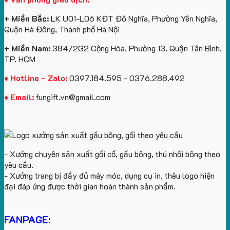
Royal
ấn
KEO
Island
logo
+ Miền Bắc:
LK U01-L06 KĐT Đô Nghĩa, Phường Yên Nghĩa,
theo
Quận Hà Đông, Thành phố Hà Nội
yêu
cầu
+ Miền Nam:
384/2G2 Cộng Hòa, Phường 13. Quận Tân Bình,
TP. HCM
♦ Hotline - Zalo:
0397.184.595 - 0376.288.492
♦ Email:
fungift.vn@gmail.com
- Xưởng chuyên sản xuất gối cổ, gấu bông, thú nhồi bông theo
yêu cầu.
- Xưởng trang bị đầy đủ máy móc, dụng cụ in, thêu logo hiện
đại đáp ứng được thời gian hoàn thành sản phẩm.
FANPAGE: