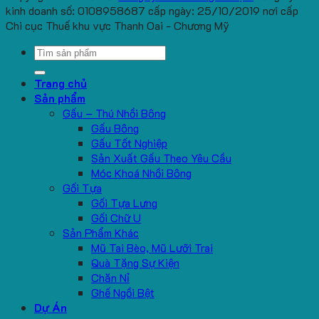
kinh doanh số: 0108958687 cấp ngày: 25/10/2019 nơi cấp
Chi cục Thuế khu vực Thanh Oai - Chương Mỹ
Search
for:
Trang chủ
Sản phẩm
Gấu – Thú Nhồi Bông
Gấu Bông
Gấu Tốt Nghiệp
Sản Xuất Gấu Theo Yêu Cầu
Móc Khoá Nhồi Bông
Gối Tựa
Gối Tựa Lưng
Gối Chữ U
Sản Phẩm Khác
Mũ Tai Bèo, Mũ Lưỡi Trai
Quà Tặng Sự Kiện
Chăn Nỉ
Ghế Ngồi Bệt
Dự Án