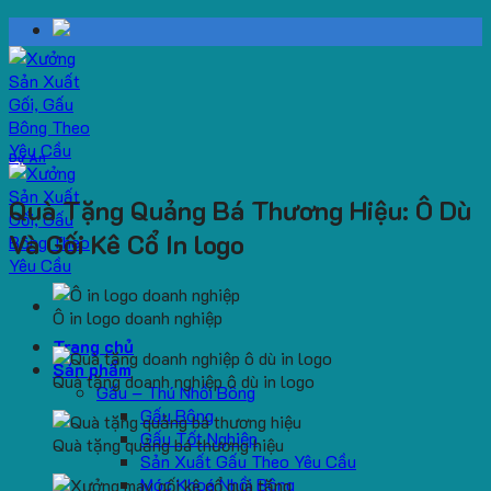
Skip
to
content
Dự Án
Quà Tặng Quảng Bá Thương Hiệu: Ô Dù
Và Gối Kê Cổ In logo
Ô in logo doanh nghiệp
Trang chủ
Sản phẩm
Quà tặng doanh nghiệp ô dù in logo
Gấu – Thú Nhồi Bông
Gấu Bông
Gấu Tốt Nghiệp
Quà tặng quảng bá thương hiệu
Sản Xuất Gấu Theo Yêu Cầu
Móc Khoá Nhồi Bông