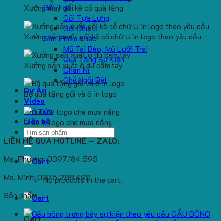
Gối Tựa
Xưởng may gối kê cổ quà tặng
Gối Tựa Lưng
Gối Chữ U
Xưởng sản xuất gối kê cổ chữ U in logo theo yêu cầu
Sản Phẩm Khác
Mũ Tai Bèo, Mũ Lưỡi Trai
Quà Tặng Sự Kiện
Xưởng sản xuất ô dù cầm tay
Chăn Nỉ
Ghế Ngồi Bệt
Dự Án
Bộ quà tặng gối và ô in logo
Video
Tin Tức
Liên hệ
Ô dù in logo che mưa nắng
Search
LIÊN HỆ QUA HOTLINE – ZALO:
for:
Ms. Phương: 0397.184.595
Ms. Minh: 0376.288.492
No products in the cart.
Sản phẩm
GẤU BÔNG
Cart