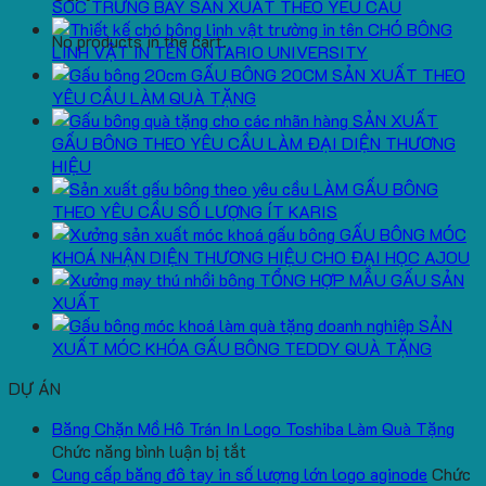
SÓC TRƯNG BÀY SẢN XUẤT THEO YÊU CẦU
CHÓ BÔNG
No products in the cart.
LINH VẬT IN TÊN ONTARIO UNIVERSITY
GẤU BÔNG 20CM SẢN XUẤT THEO
YÊU CẦU LÀM QUÀ TẶNG
SẢN XUẤT
GẤU BÔNG THEO YÊU CẦU LÀM ĐẠI DIỆN THƯƠNG
HIỆU
LÀM GẤU BÔNG
THEO YÊU CẦU SỐ LƯỢNG ÍT KARIS
GẤU BÔNG MÓC
KHOÁ NHẬN DIỆN THƯƠNG HIỆU CHO ĐẠI HỌC AJOU
TỔNG HỢP MẪU GẤU SẢN
XUẤT
SẢN
XUẤT MÓC KHÓA GẤU BÔNG TEDDY QUÀ TẶNG
DỰ ÁN
Băng Chặn Mồ Hô Trán In Logo Toshiba Làm Quà Tặng
ở
Chức năng bình luận bị tắt
Băng
Cung cấp băng đô tay in số lượng lớn logo aginode
Chức