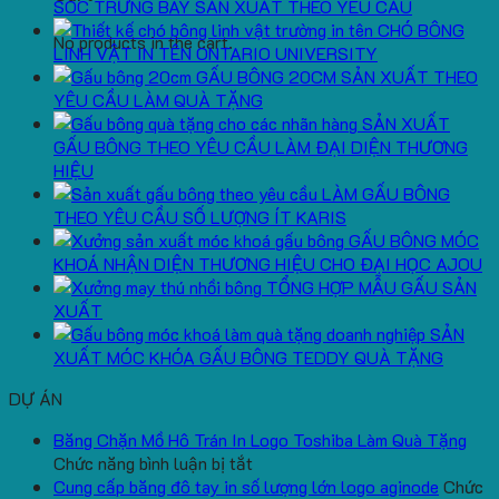
SÓC TRƯNG BÀY SẢN XUẤT THEO YÊU CẦU
CHÓ BÔNG
No products in the cart.
LINH VẬT IN TÊN ONTARIO UNIVERSITY
GẤU BÔNG 20CM SẢN XUẤT THEO
YÊU CẦU LÀM QUÀ TẶNG
SẢN XUẤT
GẤU BÔNG THEO YÊU CẦU LÀM ĐẠI DIỆN THƯƠNG
HIỆU
LÀM GẤU BÔNG
THEO YÊU CẦU SỐ LƯỢNG ÍT KARIS
GẤU BÔNG MÓC
KHOÁ NHẬN DIỆN THƯƠNG HIỆU CHO ĐẠI HỌC AJOU
TỔNG HỢP MẪU GẤU SẢN
XUẤT
SẢN
XUẤT MÓC KHÓA GẤU BÔNG TEDDY QUÀ TẶNG
DỰ ÁN
Băng Chặn Mồ Hô Trán In Logo Toshiba Làm Quà Tặng
ở
Chức năng bình luận bị tắt
Băng
Cung cấp băng đô tay in số lượng lớn logo aginode
Chức