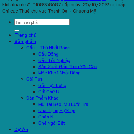
kinh doanh số: 0108958687 cấp ngày: 25/10/2019 nơi cấp
Chi cục Thuế khu vực Thanh Oai - Chương Mỹ
Search
for:
Trang chủ
Sản phẩm
Gấu – Thú Nhồi Bông
Gấu Bông
Gấu Tốt Nghiệp
Sản Xuất Gấu Theo Yêu Cầu
Móc Khoá Nhồi Bông
Gối Tựa
Gối Tựa Lưng
Gối Chữ U
Sản Phẩm Khác
Mũ Tai Bèo, Mũ Lưỡi Trai
Quà Tặng Sự Kiện
Chăn Nỉ
Ghế Ngồi Bệt
Dự Án