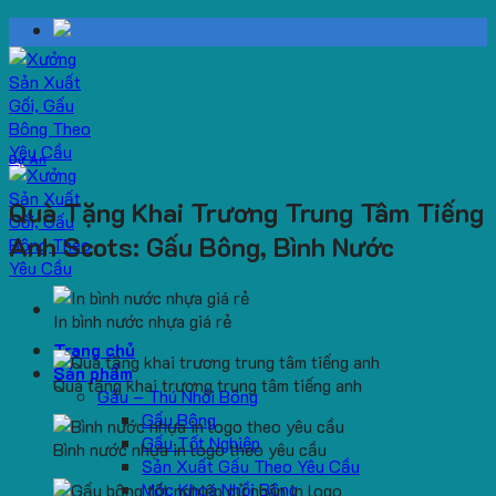
Skip
to
content
Dự Án
Quà Tặng Khai Trương Trung Tâm Tiếng
Anh Scots: Gấu Bông, Bình Nước
In bình nước nhựa giá rẻ
Trang chủ
Sản phẩm
Quà tặng khai trương trung tâm tiếng anh
Gấu – Thú Nhồi Bông
Gấu Bông
Gấu Tốt Nghiệp
Bình nước nhựa in logo theo yêu cầu
Sản Xuất Gấu Theo Yêu Cầu
Móc Khoá Nhồi Bông