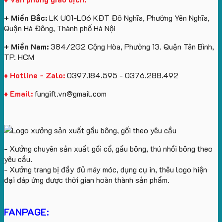
Royal
ấn
KEO
Island
logo
+ Miền Bắc:
LK U01-L06 KĐT Đô Nghĩa, Phường Yên Nghĩa,
theo
Quận Hà Đông, Thành phố Hà Nội
yêu
cầu
+ Miền Nam:
384/2G2 Cộng Hòa, Phường 13. Quận Tân Bình,
TP. HCM
♦ Hotline - Zalo:
0397.184.595 - 0376.288.492
♦ Email:
fungift.vn@gmail.com
- Xưởng chuyên sản xuất gối cổ, gấu bông, thú nhồi bông theo
yêu cầu.
- Xưởng trang bị đầy đủ máy móc, dụng cụ in, thêu logo hiện
đại đáp ứng được thời gian hoàn thành sản phẩm.
FANPAGE: