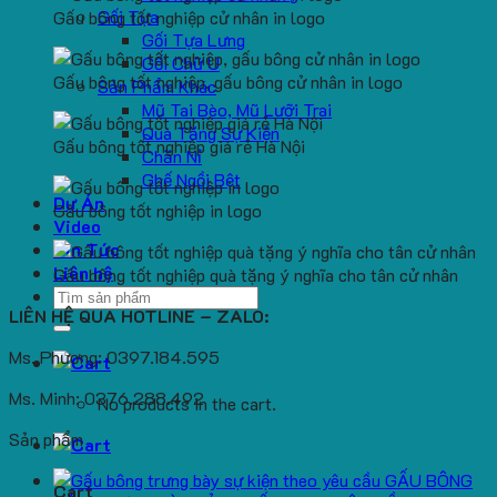
Gối Tựa
Gấu bông tốt nghiệp cử nhân in logo
Gối Tựa Lưng
Gối Chữ U
Gấu bông tốt nghiệp, gấu bông cử nhân in logo
Sản Phẩm Khác
Mũ Tai Bèo, Mũ Lưỡi Trai
Quà Tặng Sự Kiện
Gấu bông tốt nghiệp giá rẻ Hà Nội
Chăn Nỉ
Ghế Ngồi Bệt
Dự Án
Gấu bông tốt nghiệp in logo
Video
Tin Tức
Liên hệ
Gấu bông tốt nghiệp quà tặng ý nghĩa cho tân cử nhân
Search
LIÊN HỆ QUA HOTLINE – ZALO:
for:
Ms. Phương: 0397.184.595
Ms. Minh: 0376.288.492
No products in the cart.
Sản phẩm
GẤU BÔNG
Cart