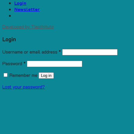
Login
Newsletter
Developed by
Tiepthitute
Login
Username or email address
*
Password
*
Remember me
Log in
Lost your password?