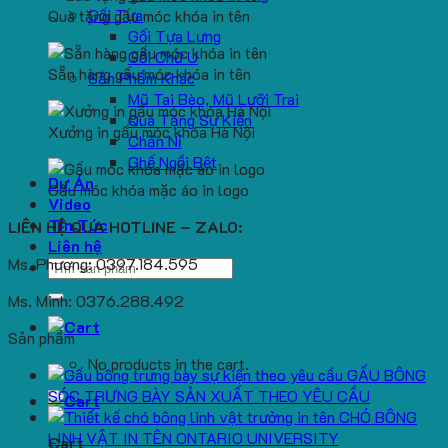
Gối Tựa
Quà tặng gấu móc khóa in tên
Gối Tựa Lưng
Gối Chữ U
Sẵn hàng gấu móc khóa in tên
Sản Phẩm Khác
Mũ Tai Bèo, Mũ Lưỡi Trai
Quà Tặng Sự Kiện
Xưởng in gấu móc khóa Hà Nội
Chăn Nỉ
Ghế Ngồi Bệt
Dự Án
Gấu móc khóa mặc áo in logo
Video
Tin Tức
LIÊN HỆ QUA HOTLINE – ZALO:
Liên hệ
Ms. Phương: 0397.184.595
Search
for:
Ms. Minh: 0376.288.492
Sản phẩm
No products in the cart.
GẤU BÔNG
SÓC TRƯNG BÀY SẢN XUẤT THEO YÊU CẦU
CHÓ BÔNG
LINH VẬT IN TÊN ONTARIO UNIVERSITY
Cart