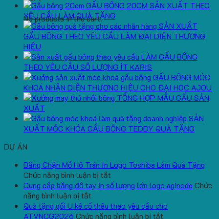
GẤU BÔNG 20CM SẢN XUẤT THEO
YÊU CẦU LÀM QUÀ TẶNG
No products in the cart.
SẢN XUẤT
GẤU BÔNG THEO YÊU CẦU LÀM ĐẠI DIỆN THƯƠNG
HIỆU
LÀM GẤU BÔNG
THEO YÊU CẦU SỐ LƯỢNG ÍT KARIS
GẤU BÔNG MÓC
KHOÁ NHẬN DIỆN THƯƠNG HIỆU CHO ĐẠI HỌC AJOU
TỔNG HỢP MẪU GẤU SẢN
XUẤT
SẢN
XUẤT MÓC KHÓA GẤU BÔNG TEDDY QUÀ TẶNG
DỰ ÁN
Băng Chặn Mồ Hô Trán In Logo Toshiba Làm Quà Tặng
ở
Chức năng bình luận bị tắt
Băng
Cung cấp băng đô tay in số lượng lớn logo aginode
Chức
ở
Chặn
năng bình luận bị tắt
Cung
Mồ
Quà tặng gối U kê cổ thêu theo yêu cầu cho
cấp
Hô
ở
ATVNCG2026
Chức năng bình luận bị tắt