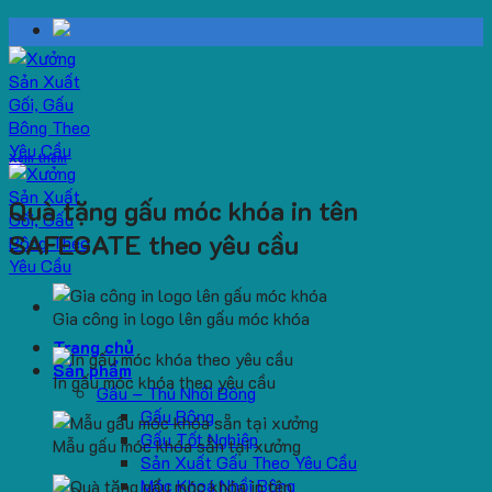
Skip
to
content
Xem thêm
Quà tặng gấu móc khóa in tên
SAFEGATE theo yêu cầu
Gia công in logo lên gấu móc khóa
Trang chủ
Sản phẩm
In gấu móc khóa theo yêu cầu
Gấu – Thú Nhồi Bông
Gấu Bông
Gấu Tốt Nghiệp
Mẫu gấu móc khóa sẵn tại xưởng
Sản Xuất Gấu Theo Yêu Cầu
Móc Khoá Nhồi Bông