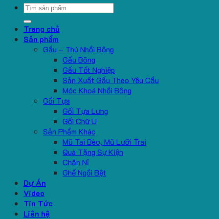
Search
for:
Trang chủ
Sản phẩm
Gấu – Thú Nhồi Bông
Gấu Bông
Gấu Tốt Nghiệp
Sản Xuất Gấu Theo Yêu Cầu
Móc Khoá Nhồi Bông
Gối Tựa
Gối Tựa Lưng
Gối Chữ U
Sản Phẩm Khác
Mũ Tai Bèo, Mũ Lưỡi Trai
Quà Tặng Sự Kiện
Chăn Nỉ
Ghế Ngồi Bệt
Dự Án
Video
Tin Tức
Liên hệ