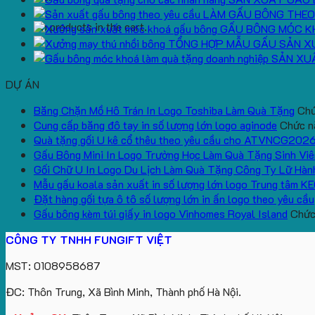
LÀM GẤU BÔNG THEO
No products in the cart.
GẤU BÔNG MÓC K
TỔNG HỢP MẪU GẤU SẢN X
SẢN XU
DỰ ÁN
Băng Chặn Mồ Hô Trán In Logo Toshiba Làm Quà Tặng
Chứ
Cung cấp băng đô tay in số lượng lớn logo aginode
Chức nă
Quà tặng gối U kê cổ thêu theo yêu cầu cho ATVNCG202
Gấu Bông Mini In Logo Trường Học Làm Quà Tặng Sinh Viê
Gối Chữ U In Logo Du Lịch Làm Quà Tặng Công Ty Lữ Hàn
Mẫu gấu koala sản xuất in số lượng lớn logo Trung tâm K
Đặt hàng gối tựa ô tô số lượng lớn in ấn logo theo yêu cầu
Gấu bông kèm túi giấy in logo Vinhomes Royal Island
Chức 
CÔNG TY TNHH FUNGIFT VIỆT
MST: 0108958687
ĐC: Thôn Trung, Xã Bình Minh, Thành phố Hà Nội.