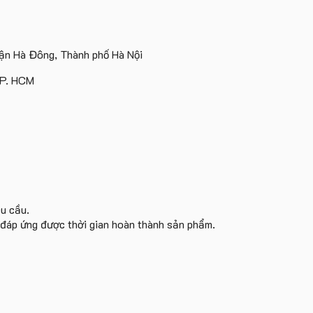
logo
lượng
ATVNCG2026
Tặng
Sinh
lớn
Vinhomes
lớn
Công
Viên
logo
Royal
in
Ty
Trung
Island
ấn
Lữ
tâm
n Hà Đông, Thành phố Hà Nội
logo
Hành
KEO
theo
TP. HCM
yêu
cầu
êu cầu.
i đáp ứng được thời gian hoàn thành sản phẩm.