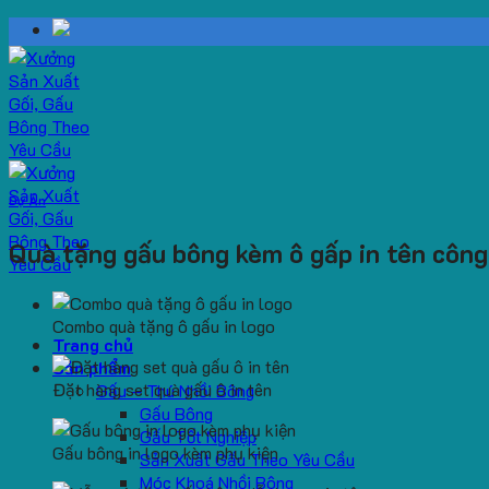
Skip
to
content
Dự Án
Quà tặng gấu bông kèm ô gấp in tên công
Combo quà tặng ô gấu in logo
Trang chủ
Sản phẩm
Đặt hàng set quà gấu ô in tên
Gấu – Thú Nhồi Bông
Gấu Bông
Gấu Tốt Nghiệp
Gấu bông in logo kèm phụ kiện
Sản Xuất Gấu Theo Yêu Cầu
Móc Khoá Nhồi Bông