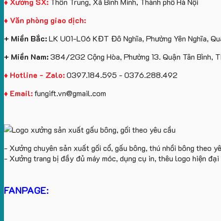
♦ Xưởng SX:
Thôn Trung, Xã Bình Minh, Thành phố Hà Nội
♦ Văn phòng giao dịch:
+ Miền Bắc:
LK U01-L06 KĐT Đô Nghĩa, Phường Yên Nghĩa, Quậ
+ Miền Nam:
384/2G2 Cộng Hòa, Phường 13. Quận Tân Bình, 
♦ Hotline - Zalo:
0397.184.595 - 0376.288.492
♦ Email:
fungift.vn@gmail.com
- Xưởng chuyên sản xuất gối cổ, gấu bông, thú nhồi bông theo y
- Xưởng trang bị đầy đủ máy móc, dụng cụ in, thêu logo hiện đạ
FANPAGE: