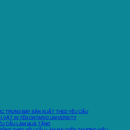
ÓC TRƯNG BÀY SẢN XUẤT THEO YÊU CẦU
H VẬT IN TÊN ONTARIO UNIVERSITY
ÊU CẦU LÀM QUÀ TẶNG
BÔNG THEO YÊU CẦU LÀM ĐẠI DIỆN THƯƠNG HIỆU