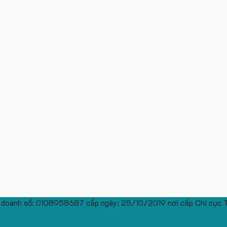
 doanh số: 0108958687 cấp ngày: 25/10/2019 nơi cấp Chi cục 