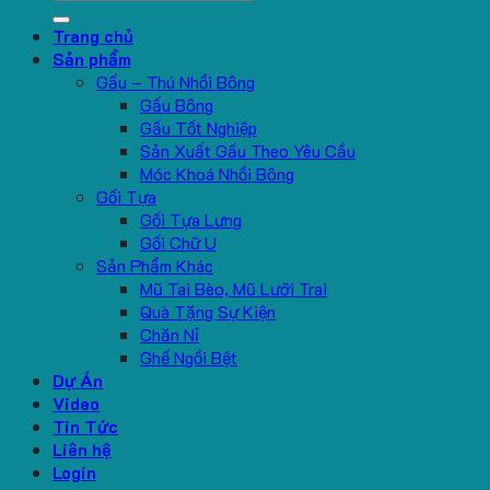
for:
Trang chủ
Sản phẩm
Gấu – Thú Nhồi Bông
Gấu Bông
Gấu Tốt Nghiệp
Sản Xuất Gấu Theo Yêu Cầu
Móc Khoá Nhồi Bông
Gối Tựa
Gối Tựa Lưng
Gối Chữ U
Sản Phẩm Khác
Mũ Tai Bèo, Mũ Lưỡi Trai
Quà Tặng Sự Kiện
Chăn Nỉ
Ghế Ngồi Bệt
Dự Án
Video
Tin Tức
Liên hệ
Login