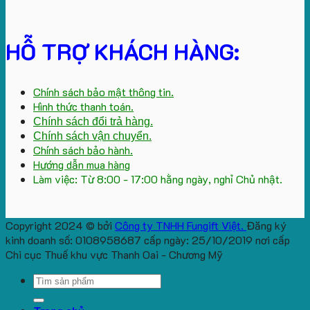
HỖ TRỢ KHÁCH HÀNG:
Chính sách bảo mật thông tin.
Hình thức thanh toán.
Chính sách đổi trả hàng.
Chính sách vận chuyển.
Chính sách bảo hành.
Hướng dẫn mua hàng
Làm việc: Từ 8:00 - 17:00 hằng ngày, nghỉ Chủ nhật.
Copyright 2024 © bởi
Công ty TNHH Fungift Việt.
Đăng ký
kinh doanh số: 0108958687 cấp ngày: 25/10/2019 nơi cấp
Chi cục Thuế khu vực Thanh Oai - Chương Mỹ
Search
for: