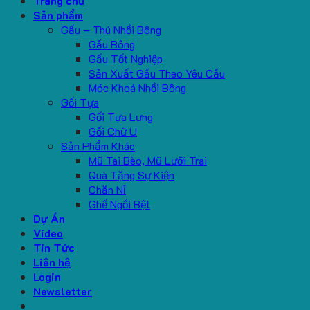
Trang chủ
Sản phẩm
Gấu – Thú Nhồi Bông
Gấu Bông
Gấu Tốt Nghiệp
Sản Xuất Gấu Theo Yêu Cầu
Móc Khoá Nhồi Bông
Gối Tựa
Gối Tựa Lưng
Gối Chữ U
Sản Phẩm Khác
Mũ Tai Bèo, Mũ Lưỡi Trai
Quà Tặng Sự Kiện
Chăn Nỉ
Ghế Ngồi Bệt
Dự Án
Video
Tin Tức
Liên hệ
Login
Newsletter