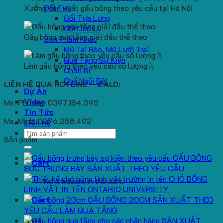
Gối Tựa
Xưởng sản xuất gấu bông theo yêu cầu tại Hà Nội
Gối Tựa Lưng
Gối Chữ U
Gấu bông quà tặng giải đấu thể thao
Sản Phẩm Khác
Mũ Tai Bèo, Mũ Lưỡi Trai
Quà Tặng Sự Kiện
Làm gấu bông theo yêu cầu số lượng ít
Chăn Nỉ
Ghế Ngồi Bệt
LIÊN HỆ QUA HOTLINE – ZALO:
Dự Án
Video
Ms. Phương: 0397.184.595
Tin Tức
Ms. Minh: 0376.288.492
Liên hệ
Search
Sản phẩm
for:
GẤU BÔNG
SÓC TRƯNG BÀY SẢN XUẤT THEO YÊU CẦU
CHÓ BÔNG
No products in the cart.
LINH VẬT IN TÊN ONTARIO UNIVERSITY
GẤU BÔNG 20CM SẢN XUẤT THEO
YÊU CẦU LÀM QUÀ TẶNG
SẢN XUẤT
Cart