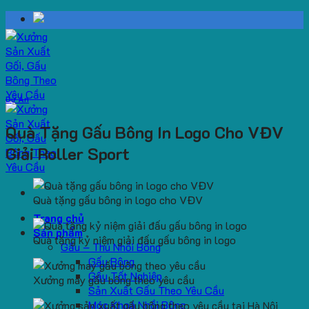
Skip
to
content
Dự Án
Quà Tặng Gấu Bông In Logo Cho VĐV
Giải Roller Sport
Quà tặng gấu bông in logo cho VĐV
Trang chủ
Sản phẩm
Quà tặng kỷ niệm giải đấu gấu bông in logo
Gấu – Thú Nhồi Bông
Gấu Bông
Gấu Tốt Nghiệp
Xưởng may gấu bông theo yêu cầu
Sản Xuất Gấu Theo Yêu Cầu
Móc Khoá Nhồi Bông