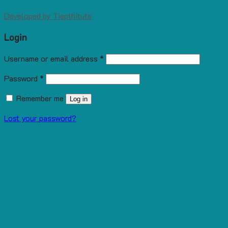
Developed by
Tiepthitute
Login
Username or email address
*
Password
*
Remember me
Log in
Lost your password?