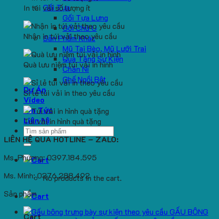
Gối Tựa
In túi vải số lượng ít
Gối Tựa Lưng
Gối Chữ U
Nhận in túi vải theo yêu cầu
Sản Phẩm Khác
Mũ Tai Bèo, Mũ Lưỡi Trai
Quà Tặng Sự Kiện
Quà lưu niệm túi vải in hình
Chăn Nỉ
Ghế Ngồi Bệt
Dự Án
Sỉ lẻ túi vải in theo yêu cầu
Video
Tin Tức
Liên hệ
Túi vải in hình quà tặng
Search
LIÊN HỆ QUA HOTLINE – ZALO:
for:
Ms. Phương: 0397.184.595
Ms. Minh: 0376.288.492
No products in the cart.
Sản phẩm
GẤU BÔNG
Cart