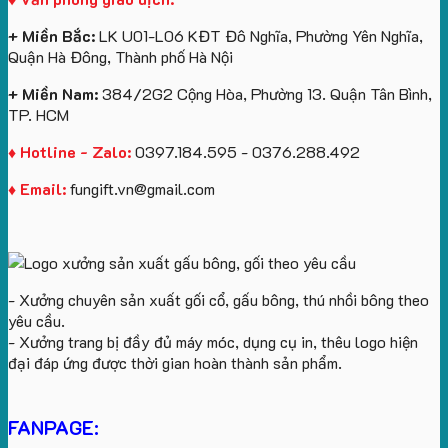
Cổ
quà
làm
Chữ
tặng
quà
+ Miền Bắc:
LK U01-L06 KĐT Đô Nghĩa, Phường Yên Nghĩa,
U
tặng
Quận Hà Đông, Thành phố Hà Nội
In
Logo
+ Miền Nam:
384/2G2 Cộng Hòa, Phường 13. Quận Tân Bình,
TP. HCM
♦ Hotline - Zalo:
0397.184.595 - 0376.288.492
♦ Email:
fungift.vn@gmail.com
- Xưởng chuyên sản xuất gối cổ, gấu bông, thú nhồi bông theo
yêu cầu.
- Xưởng trang bị đầy đủ máy móc, dụng cụ in, thêu logo hiện
đại đáp ứng được thời gian hoàn thành sản phẩm.
FANPAGE: