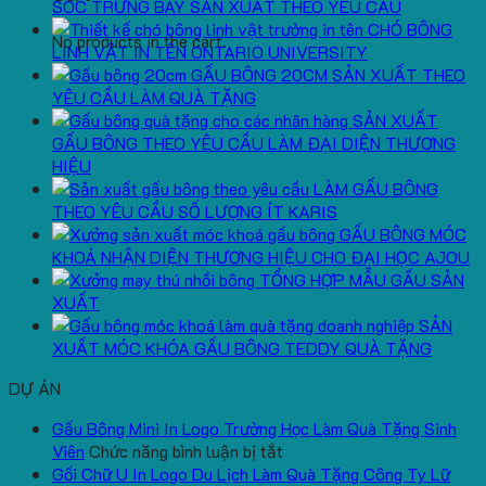
SÓC TRƯNG BÀY SẢN XUẤT THEO YÊU CẦU
CHÓ BÔNG
No products in the cart.
LINH VẬT IN TÊN ONTARIO UNIVERSITY
GẤU BÔNG 20CM SẢN XUẤT THEO
YÊU CẦU LÀM QUÀ TẶNG
SẢN XUẤT
GẤU BÔNG THEO YÊU CẦU LÀM ĐẠI DIỆN THƯƠNG
HIỆU
LÀM GẤU BÔNG
THEO YÊU CẦU SỐ LƯỢNG ÍT KARIS
GẤU BÔNG MÓC
KHOÁ NHẬN DIỆN THƯƠNG HIỆU CHO ĐẠI HỌC AJOU
TỔNG HỢP MẪU GẤU SẢN
XUẤT
SẢN
XUẤT MÓC KHÓA GẤU BÔNG TEDDY QUÀ TẶNG
DỰ ÁN
Gấu Bông Mini In Logo Trường Học Làm Quà Tặng Sinh
ở
Viên
Chức năng bình luận bị tắt
Gấu
Gối Chữ U In Logo Du Lịch Làm Quà Tặng Công Ty Lữ