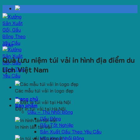
Skip
to
content
Dự Án
Quà lưu niệm túi vải in hình địa điểm du
lịch Việt Nam
Các mẫu túi vải in logo đẹp
Trang chủ
Sản phẩm
Đặt in túi vải tại Hà Nội
Gấu – Thú Nhồi Bông
Gấu Bông
Gấu Tốt Nghiệp
In hình lên túi vải
Sản Xuất Gấu Theo Yêu Cầu
Móc Khoá Nhồi Bông