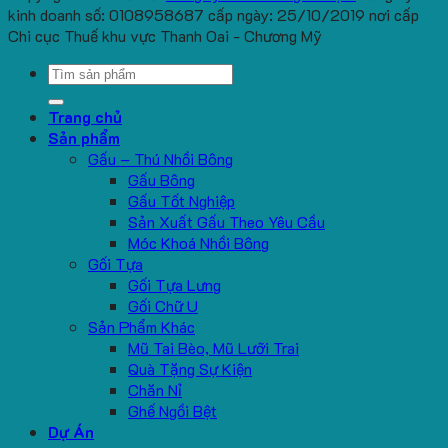
kinh doanh số: 0108958687 cấp ngày: 25/10/2019 nơi cấp
Chi cục Thuế khu vực Thanh Oai - Chương Mỹ
Search
for:
Trang chủ
Sản phẩm
Gấu – Thú Nhồi Bông
Gấu Bông
Gấu Tốt Nghiệp
Sản Xuất Gấu Theo Yêu Cầu
Móc Khoá Nhồi Bông
Gối Tựa
Gối Tựa Lưng
Gối Chữ U
Sản Phẩm Khác
Mũ Tai Bèo, Mũ Lưỡi Trai
Quà Tặng Sự Kiện
Chăn Nỉ
Ghế Ngồi Bệt
Dự Án