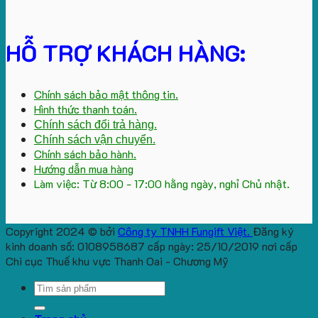
HỖ TRỢ KHÁCH HÀNG:
Chính sách bảo mật thông tin.
Hình thức thanh toán.
Chính sách đổi trả hàng.
Chính sách vận chuyển.
Chính sách bảo hành.
Hướng dẫn mua hàng
Làm việc: Từ 8:00 - 17:00 hằng ngày, nghỉ Chủ nhật.
Copyright 2024 © bởi
Công ty TNHH Fungift Việt.
Đăng ký
kinh doanh số: 0108958687 cấp ngày: 25/10/2019 nơi cấp
Chi cục Thuế khu vực Thanh Oai - Chương Mỹ
Search
for: