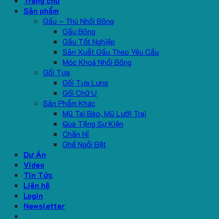
Trang chủ
Sản phẩm
Gấu – Thú Nhồi Bông
Gấu Bông
Gấu Tốt Nghiệp
Sản Xuất Gấu Theo Yêu Cầu
Móc Khoá Nhồi Bông
Gối Tựa
Gối Tựa Lưng
Gối Chữ U
Sản Phẩm Khác
Mũ Tai Bèo, Mũ Lưỡi Trai
Quà Tặng Sự Kiện
Chăn Nỉ
Ghế Ngồi Bệt
Dự Án
Video
Tin Tức
Liên hệ
Login
Newsletter