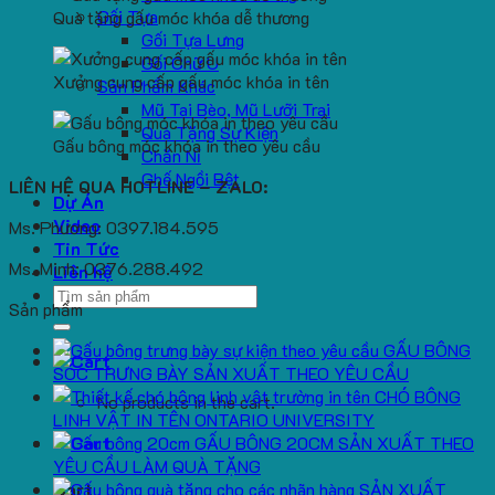
Gối Tựa
Quà tặng gấu móc khóa dễ thương
Gối Tựa Lưng
Gối Chữ U
Xưởng cung cấp gấu móc khóa in tên
Sản Phẩm Khác
Mũ Tai Bèo, Mũ Lưỡi Trai
Quà Tặng Sự Kiện
Gấu bông móc khóa in theo yêu cầu
Chăn Nỉ
Ghế Ngồi Bệt
LIÊN HỆ QUA HOTLINE – ZALO:
Dự Án
Video
Ms. Phương: 0397.184.595
Tin Tức
Ms. Minh: 0376.288.492
Liên hệ
Search
Sản phẩm
for:
GẤU BÔNG
SÓC TRƯNG BÀY SẢN XUẤT THEO YÊU CẦU
CHÓ BÔNG
No products in the cart.
LINH VẬT IN TÊN ONTARIO UNIVERSITY
GẤU BÔNG 20CM SẢN XUẤT THEO
YÊU CẦU LÀM QUÀ TẶNG
SẢN XUẤT
Cart