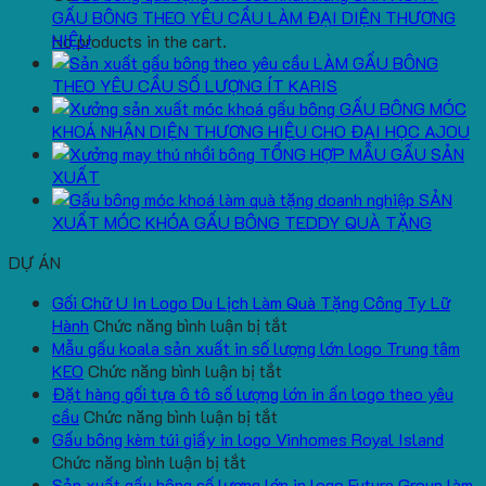
GẤU BÔNG THEO YÊU CẦU LÀM ĐẠI DIỆN THƯƠNG
HIỆU
No products in the cart.
LÀM GẤU BÔNG
THEO YÊU CẦU SỐ LƯỢNG ÍT KARIS
GẤU BÔNG MÓC
KHOÁ NHẬN DIỆN THƯƠNG HIỆU CHO ĐẠI HỌC AJOU
TỔNG HỢP MẪU GẤU SẢN
XUẤT
SẢN
XUẤT MÓC KHÓA GẤU BÔNG TEDDY QUÀ TẶNG
DỰ ÁN
Gối Chữ U In Logo Du Lịch Làm Quà Tặng Công Ty Lữ
ở
Hành
Chức năng bình luận bị tắt
Gối
Mẫu gấu koala sản xuất in số lượng lớn logo Trung tâm
ở
Chữ
KEO
Chức năng bình luận bị tắt
Mẫu
U
Đặt hàng gối tựa ô tô số lượng lớn in ấn logo theo yêu
ở
gấu
In
cầu
Chức năng bình luận bị tắt
Đặt
koala
Logo
Gấu bông kèm túi giấy in logo Vinhomes Royal Island
ở
hàng
sản
Du
Chức năng bình luận bị tắt
Gấu
gối
xuất
Lịch
Sản xuất gấu bông số lượng lớn in logo Future Group làm