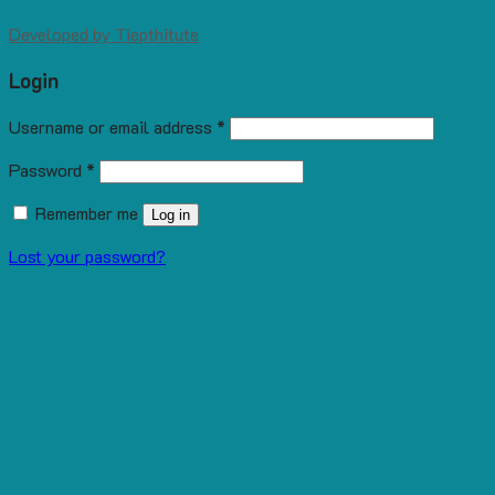
Developed by
Tiepthitute
Login
Username or email address
*
Password
*
Remember me
Log in
Lost your password?