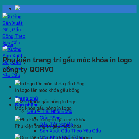
Skip
to
content
Dự Án
Phụ kiện trang trí gấu móc khóa in logo
công ty QORVO
In logo lên móc khóa gấu bông
Trang chủ
Sản phẩm
Móc khóa gấu bông in logo
Gấu – Thú Nhồi Bông
Gấu Bông
Gấu Tốt Nghiệp
Phụ kiện trang trí gấu móc khóa
Sản Xuất Gấu Theo Yêu Cầu
Móc Khoá Nhồi Bông