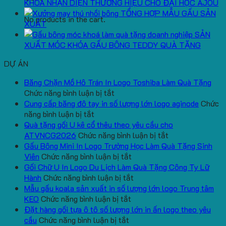
KHOÁ NHẬN DIỆN THƯƠNG HIỆU CHO ĐẠI HỌC AJOU
TỔNG HỢP MẪU GẤU SẢN
No products in the cart.
XUẤT
SẢN
XUẤT MÓC KHÓA GẤU BÔNG TEDDY QUÀ TẶNG
DỰ ÁN
Băng Chặn Mồ Hô Trán In Logo Toshiba Làm Quà Tặng
ở
Chức năng bình luận bị tắt
Băng
Cung cấp băng đô tay in số lượng lớn logo aginode
Chức
ở
Chặn
năng bình luận bị tắt
Cung
Mồ
Quà tặng gối U kê cổ thêu theo yêu cầu cho
cấp
Hô
ở
ATVNCG2026
Chức năng bình luận bị tắt
băng
Trán
Quà
Gấu Bông Mini In Logo Trường Học Làm Quà Tặng Sinh
đô
In
ở
tặng
Viên
Chức năng bình luận bị tắt
tay
Logo
Gấu
gối
Gối Chữ U In Logo Du Lịch Làm Quà Tặng Công Ty Lữ
in
Toshiba
Bông
ở
U
Hành
Chức năng bình luận bị tắt
số
Làm
Mini
Gối
kê
Mẫu gấu koala sản xuất in số lượng lớn logo Trung tâm
lượng
Quà
ở
In
Chữ
cổ
KEO
Chức năng bình luận bị tắt
lớn
Tặng
Mẫu
Logo
U
thêu
Đặt hàng gối tựa ô tô số lượng lớn in ấn logo theo yêu
logo
ở
gấu
Trường
In
theo
cầu
Chức năng bình luận bị tắt