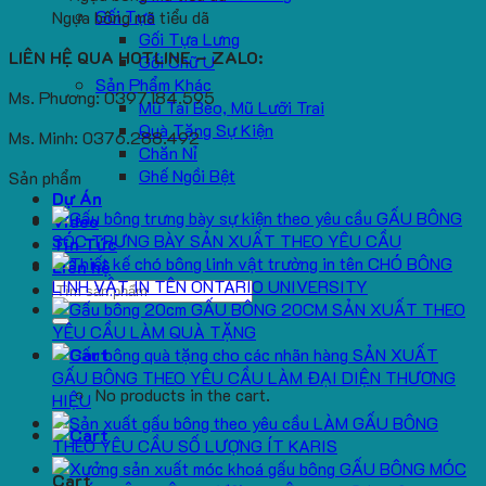
Gối Tựa
Ngựa bông mã tiểu dã
Gối Tựa Lưng
LIÊN HỆ QUA HOTLINE – ZALO:
Gối Chữ U
Sản Phẩm Khác
Ms. Phương: 0397.184.595
Mũ Tai Bèo, Mũ Lưỡi Trai
Quà Tặng Sự Kiện
Ms. Minh: 0376.288.492
Chăn Nỉ
Ghế Ngồi Bệt
Sản phẩm
Dự Án
GẤU BÔNG
Video
SÓC TRƯNG BÀY SẢN XUẤT THEO YÊU CẦU
Tin Tức
CHÓ BÔNG
Liên hệ
LINH VẬT IN TÊN ONTARIO UNIVERSITY
Search
GẤU BÔNG 20CM SẢN XUẤT THEO
for:
YÊU CẦU LÀM QUÀ TẶNG
SẢN XUẤT
GẤU BÔNG THEO YÊU CẦU LÀM ĐẠI DIỆN THƯƠNG
No products in the cart.
HIỆU
LÀM GẤU BÔNG
THEO YÊU CẦU SỐ LƯỢNG ÍT KARIS
GẤU BÔNG MÓC
Cart