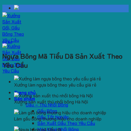
Skip
to
content
Dự Án
Ngựa Bông Mã Tiểu Dã Sản Xuất Theo
Yêu Cầu
Xưởng làm ngựa bông theo yêu cầu giá rẻ
Trang chủ
Sản phẩm
Xưởng sản xuất thú nhồi bông Hà Nội
Gấu – Thú Nhồi Bông
Gấu Bông
Gấu Tốt Nghiệp
Làm gấu bông thương hiệu cho doanh nghiệp
Sản Xuất Gấu Theo Yêu Cầu
Móc Khoá Nhồi Bông