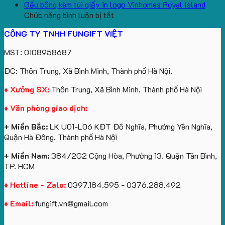
aginode
Đặt
koala
Học
Logo
yêu
Gấu bông kèm túi giấy in logo Vinhomes Royal Island
ở
hàng
sản
Làm
Du
cầu
Chức năng bình luận bị tắt
Gấu
gối
xuất
Quà
Lịch
cho
CÔNG TY TNHH FUNGIFT VIỆT
bông
tựa
in
Tặng
Làm
ATVNCG2026
kèm
ô
số
Sinh
Quà
MST: 0108958687
túi
tô
lượng
Viên
Tặng
giấy
số
lớn
Công
ĐC: Thôn Trung, Xã Bình Minh, Thành phố Hà Nội.
in
lượng
logo
Ty
logo
lớn
Trung
Lữ
♦ Xưởng SX:
Thôn Trung, Xã Bình Minh, Thành phố Hà Nội
Vinhomes
in
tâm
Hành
♦ Văn phòng giao dịch:
Royal
ấn
KEO
Island
logo
+ Miền Bắc:
LK U01-L06 KĐT Đô Nghĩa, Phường Yên Nghĩa,
theo
Quận Hà Đông, Thành phố Hà Nội
yêu
cầu
+ Miền Nam:
384/2G2 Cộng Hòa, Phường 13. Quận Tân Bình,
TP. HCM
♦ Hotline - Zalo:
0397.184.595 - 0376.288.492
♦ Email:
fungift.vn@gmail.com