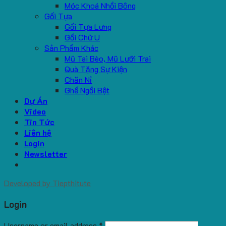
Móc Khoá Nhồi Bông
Gối Tựa
Gối Tựa Lưng
Gối Chữ U
Sản Phẩm Khác
Mũ Tai Bèo, Mũ Lưỡi Trai
Quà Tặng Sự Kiện
Chăn Nỉ
Ghế Ngồi Bệt
Dự Án
Video
Tin Tức
Liên hệ
Login
Newsletter
Developed by
Tiepthitute
Login
Username or email address
*