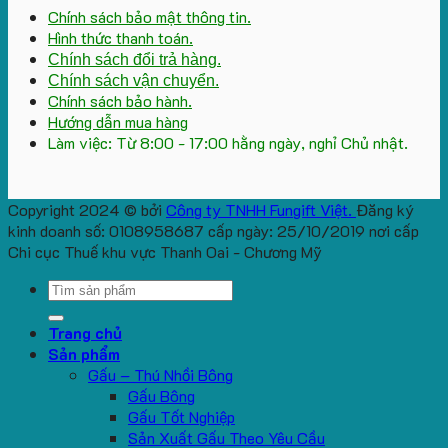
Chính sách bảo mật thông tin.
Hình thức thanh toán.
Chính sách đổi trả hàng.
Chính sách vận chuyển.
Chính sách bảo hành.
Hướng dẫn mua hàng
Làm việc: Từ 8:00 - 17:00 hằng ngày, nghỉ Chủ nhật.
Copyright 2024 © bởi
Công ty TNHH Fungift Việt.
Đăng ký
kinh doanh số: 0108958687 cấp ngày: 25/10/2019 nơi cấp
Chi cục Thuế khu vực Thanh Oai - Chương Mỹ
Search
for:
Trang chủ
Sản phẩm
Gấu – Thú Nhồi Bông
Gấu Bông
Gấu Tốt Nghiệp
Sản Xuất Gấu Theo Yêu Cầu