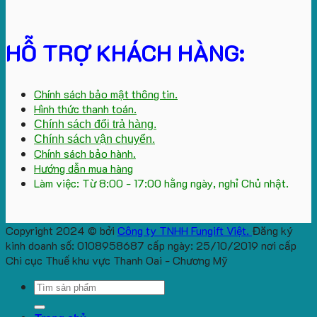
HỖ TRỢ KHÁCH HÀNG:
Chính sách bảo mật thông tin.
Hình thức thanh toán.
Chính sách đổi trả hàng.
Chính sách vận chuyển.
Chính sách bảo hành.
Hướng dẫn mua hàng
Làm việc: Từ 8:00 - 17:00 hằng ngày, nghỉ Chủ nhật.
Copyright 2024 © bởi
Công ty TNHH Fungift Việt.
Đăng ký
kinh doanh số: 0108958687 cấp ngày: 25/10/2019 nơi cấp
Chi cục Thuế khu vực Thanh Oai - Chương Mỹ
Search
for: