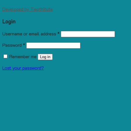
Developed by
Tiepthitute
Login
Username or email address
*
Password
*
Remember me
Log in
Lost your password?