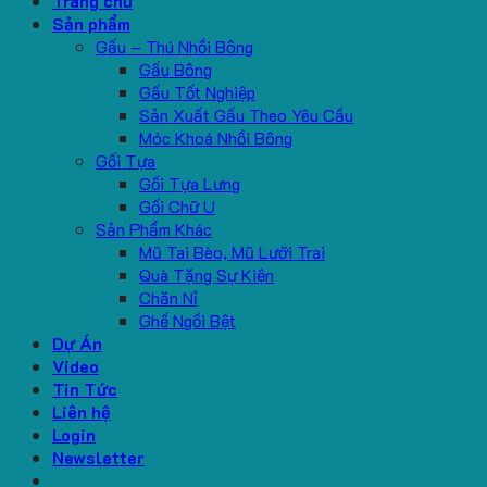
Trang chủ
Sản phẩm
Gấu – Thú Nhồi Bông
Gấu Bông
Gấu Tốt Nghiệp
Sản Xuất Gấu Theo Yêu Cầu
Móc Khoá Nhồi Bông
Gối Tựa
Gối Tựa Lưng
Gối Chữ U
Sản Phẩm Khác
Mũ Tai Bèo, Mũ Lưỡi Trai
Quà Tặng Sự Kiện
Chăn Nỉ
Ghế Ngồi Bệt
Dự Án
Video
Tin Tức
Liên hệ
Login
Newsletter