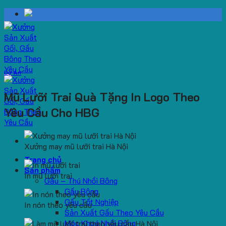
Skip
to
content
Dự Án
Mũ Lưỡi Trai Quà Tặng In Logo Theo
Yêu Cầu Cho HBG
Xưởng may mũ lưỡi trai Hà Nội
Trang chủ
Sản phẩm
In mũ lưỡi trai
Gấu – Thú Nhồi Bông
Gấu Bông
Gấu Tốt Nghiệp
In nón theo yêu cầu
Sản Xuất Gấu Theo Yêu Cầu
Móc Khoá Nhồi Bông