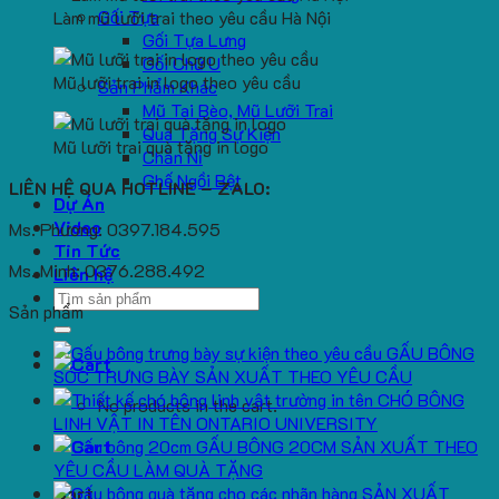
Gối Tựa
Làm mũ lưỡi trai theo yêu cầu Hà Nội
Gối Tựa Lưng
Gối Chữ U
Mũ lưỡi trai in logo theo yêu cầu
Sản Phẩm Khác
Mũ Tai Bèo, Mũ Lưỡi Trai
Quà Tặng Sự Kiện
Mũ lưỡi trai quà tặng in logo
Chăn Nỉ
Ghế Ngồi Bệt
LIÊN HỆ QUA HOTLINE – ZALO:
Dự Án
Video
Ms. Phương: 0397.184.595
Tin Tức
Ms. Minh: 0376.288.492
Liên hệ
Search
Sản phẩm
for:
GẤU BÔNG
SÓC TRƯNG BÀY SẢN XUẤT THEO YÊU CẦU
CHÓ BÔNG
No products in the cart.
LINH VẬT IN TÊN ONTARIO UNIVERSITY
GẤU BÔNG 20CM SẢN XUẤT THEO
YÊU CẦU LÀM QUÀ TẶNG
SẢN XUẤT
Cart