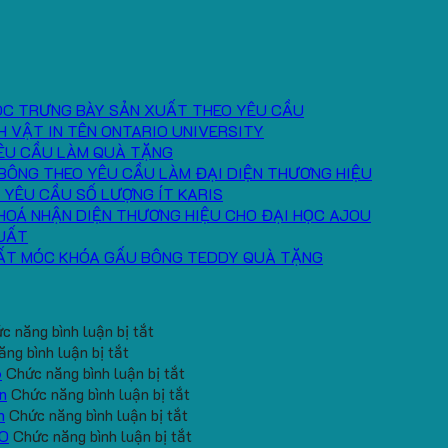
ÓC TRƯNG BÀY SẢN XUẤT THEO YÊU CẦU
H VẬT IN TÊN ONTARIO UNIVERSITY
ÊU CẦU LÀM QUÀ TẶNG
BÔNG THEO YÊU CẦU LÀM ĐẠI DIỆN THƯƠNG HIỆU
 YÊU CẦU SỐ LƯỢNG ÍT KARIS
HOÁ NHẬN DIỆN THƯƠNG HIỆU CHO ĐẠI HỌC AJOU
UẤT
ẤT MÓC KHÓA GẤU BÔNG TEDDY QUÀ TẶNG
ở
c năng bình luận bị tắt
ở
Băng
ng bình luận bị tắt
Cung
Chặn
ở
6
Chức năng bình luận bị tắt
cấp
Mồ
Quà
ở
n
Chức năng bình luận bị tắt
băng
Hô
tặng
ở
Gấu
h
Chức năng bình luận bị tắt
đô
Trán
gối
Gối
Bông
ở
EO
Chức năng bình luận bị tắt