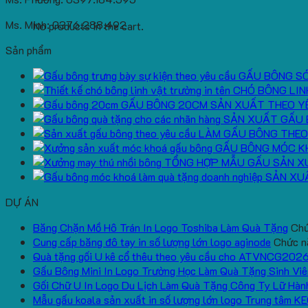
Ms. Minh: 0376.288.492
No products in the cart.
Sản phẩm
GẤU BÔNG S
CHÓ BÔNG LIN
GẤU BÔNG 20CM SẢN XUẤT THEO Y
SẢN XUẤT GẤU 
LÀM GẤU BÔNG THEO
GẤU BÔNG MÓC K
TỔNG HỢP MẪU GẤU SẢN X
SẢN XU
DỰ ÁN
Băng Chặn Mồ Hô Trán In Logo Toshiba Làm Quà Tặng
Chứ
Cung cấp băng đô tay in số lượng lớn logo aginode
Chức nă
Quà tặng gối U kê cổ thêu theo yêu cầu cho ATVNCG202
Gấu Bông Mini In Logo Trường Học Làm Quà Tặng Sinh Viê
Gối Chữ U In Logo Du Lịch Làm Quà Tặng Công Ty Lữ Hàn
Mẫu gấu koala sản xuất in số lượng lớn logo Trung tâm K