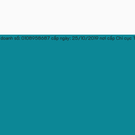
 doanh số: 0108958687 cấp ngày: 25/10/2019 nơi cấp Chi cục 