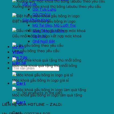
Gối Tựa
Xưởng may móc khoá thú bông labubu theo yêu cầu
Gối Tựa Lưng
Gối Chữ U
Sản Phẩm Khác
Đặt hàng móc khoá gấu bông in logo
Mũ Tai Bèo, Mũ Lưỡi Trai
Quà Tặng Sự Kiện
Gấu nhồi bông in logo kết hợp móc khoá
Chăn Nỉ
Ghế Ngồi Bệt
Dự Án
Làm gấu bông theo yêu cầu
Video
Tin Tức
Liên hệ
Móc chìa khoá quà tặng thú nhồi bông
Search
for:
Móc khoá gấu bông in logo giá sỉ
No products in the cart.
Móc khoá gấu bông in logo làm quà tặng
LIÊN HỆ QUA HOTLINE – ZALO:
Cart
Ms. Phương: 0397.184.595