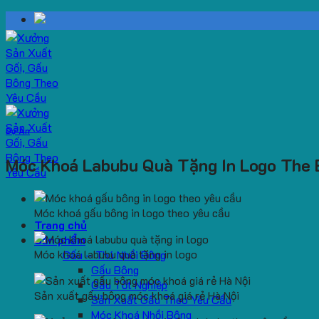
Skip
to
content
Dự Án
Móc Khoá Labubu Quà Tặng In Logo The 
Móc khoá gấu bông in logo theo yêu cầu
Trang chủ
Sản phẩm
Móc khoá labubu quà tặng in logo
Gấu – Thú Nhồi Bông
Gấu Bông
Gấu Tốt Nghiệp
Sản xuất gấu bông móc khoá giá rẻ Hà Nội
Sản Xuất Gấu Theo Yêu Cầu
Móc Khoá Nhồi Bông