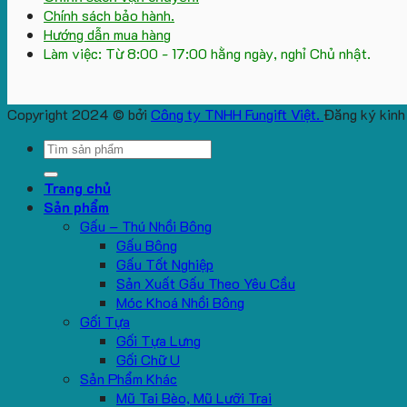
Chính sách bảo hành.
Hướng dẫn mua hàng
Làm việc: Từ 8:00 - 17:00 hằng ngày, nghỉ Chủ nhật.
Copyright 2024 © bởi
Công ty TNHH Fungift Việt.
Đăng ký kinh
Search
for:
Trang chủ
Sản phẩm
Gấu – Thú Nhồi Bông
Gấu Bông
Gấu Tốt Nghiệp
Sản Xuất Gấu Theo Yêu Cầu
Móc Khoá Nhồi Bông
Gối Tựa
Gối Tựa Lưng
Gối Chữ U
Sản Phẩm Khác
Mũ Tai Bèo, Mũ Lưỡi Trai