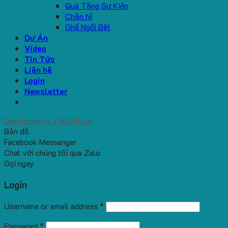
Quà Tặng Sự Kiện
Chăn Nỉ
Ghế Ngồi Bệt
Dự Án
Video
Tin Tức
Liên hệ
Login
Newsletter
Developed by
Tiepthitute
Bản đồ
Facebook Messenger
Chat với chúng tôi qua Zalo
Gọi ngay
Login
Username or email address
*
Password
*