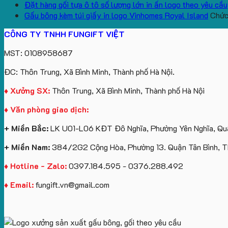
Đặt hàng gối tựa ô tô số lượng lớn in ấn logo theo yêu cầu
Gấu bông kèm túi giấy in logo Vinhomes Royal Island
Chức 
CÔNG TY TNHH FUNGIFT VIỆT
MST: 0108958687
ĐC: Thôn Trung, Xã Bình Minh, Thành phố Hà Nội.
♦ Xưởng SX:
Thôn Trung, Xã Bình Minh, Thành phố Hà Nội
♦ Văn phòng giao dịch:
+ Miền Bắc:
LK U01-L06 KĐT Đô Nghĩa, Phường Yên Nghĩa, Quậ
+ Miền Nam:
384/2G2 Cộng Hòa, Phường 13. Quận Tân Bình, 
♦ Hotline - Zalo:
0397.184.595 - 0376.288.492
♦ Email:
fungift.vn@gmail.com