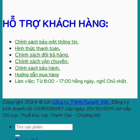
HỖ TRỢ KHÁCH HÀNG:
Chính sách bảo mật thông tin.
Hình thức thanh toán.
Chính sách đổi trả hàng.
Chính sách vận chuyển.
Chính sách bảo hành.
Hướng dẫn mua hàng
Làm việc: Từ 8:00 - 17:00 hằng ngày, nghỉ Chủ nhật.
Copyright 2024 © bởi
Công ty TNHH Fungift Việt.
Đăng ký
kinh doanh số: 0108958687 cấp ngày: 25/10/2019 nơi cấp
Chi cục Thuế khu vực Thanh Oai - Chương Mỹ
Search
for: