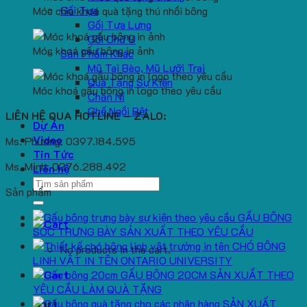
Gối Tựa
Móc chìa khoá quà tặng thú nhồi bông
Gối Tựa Lưng
Gối Chữ U
Móc khoá gấu bông in ảnh
Sản Phẩm Khác
Mũ Tai Bèo, Mũ Lưỡi Trai
Quà Tặng Sự Kiện
Móc khoá gấu bông in logo theo yêu cầu
Chăn Nỉ
Ghế Ngồi Bệt
LIÊN HỆ QUA HOTLINE – ZALO:
Dự Án
Video
Ms. Phương: 0397.184.595
Tin Tức
Ms. Minh: 0376.288.492
Liên hệ
Search
Sản phẩm
for:
GẤU BÔNG
SÓC TRƯNG BÀY SẢN XUẤT THEO YÊU CẦU
CHÓ BÔNG
No products in the cart.
LINH VẬT IN TÊN ONTARIO UNIVERSITY
GẤU BÔNG 20CM SẢN XUẤT THEO
YÊU CẦU LÀM QUÀ TẶNG
SẢN XUẤT
Cart