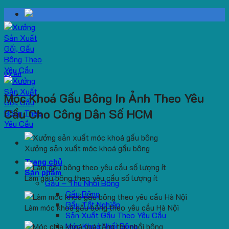
Skip
to
content
Dự Án
Móc Khoá Gấu Bông In Ảnh Theo Yêu
Cầu Cho Công Dân Số HCM
Xưởng sản xuất móc khoá gấu bông
Trang chủ
Sản phẩm
Làm gấu bông theo yêu cầu số lượng ít
Gấu – Thú Nhồi Bông
Gấu Bông
Gấu Tốt Nghiệp
Làm móc khoá gấu bông theo yêu cầu Hà Nội
Sản Xuất Gấu Theo Yêu Cầu
Móc Khoá Nhồi Bông