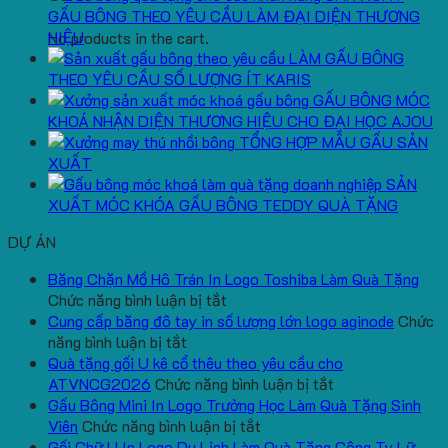
GẤU BÔNG THEO YÊU CẦU LÀM ĐẠI DIỆN THƯƠNG
HIỆU
No products in the cart.
LÀM GẤU BÔNG
THEO YÊU CẦU SỐ LƯỢNG ÍT KARIS
GẤU BÔNG MÓC
KHOÁ NHẬN DIỆN THƯƠNG HIỆU CHO ĐẠI HỌC AJOU
TỔNG HỢP MẪU GẤU SẢN
XUẤT
SẢN
XUẤT MÓC KHÓA GẤU BÔNG TEDDY QUÀ TẶNG
DỰ ÁN
Băng Chặn Mồ Hô Trán In Logo Toshiba Làm Quà Tặng
ở
Chức năng bình luận bị tắt
Băng
Cung cấp băng đô tay in số lượng lớn logo aginode
Chức
ở
Chặn
năng bình luận bị tắt
Cung
Mồ
Quà tặng gối U kê cổ thêu theo yêu cầu cho
cấp
Hô
ở
ATVNCG2026
Chức năng bình luận bị tắt
băng
Trán
Quà
Gấu Bông Mini In Logo Trường Học Làm Quà Tặng Sinh
đô
In
ở
tặng
Viên
Chức năng bình luận bị tắt
tay
Logo
Gấu
gối
Gối Chữ U In Logo Du Lịch Làm Quà Tặng Công Ty Lữ