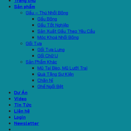
Trang chủ
Sản phẩm
Gấu – Thú Nhồi Bông
Gấu Bông
Gấu Tốt Nghiệp
Sản Xuất Gấu Theo Yêu Cầu
Móc Khoá Nhồi Bông
Gối Tựa
Gối Tựa Lưng
Gối Chữ U
Sản Phẩm Khác
Mũ Tai Bèo, Mũ Lưỡi Trai
Quà Tặng Sự Kiện
Chăn Nỉ
Ghế Ngồi Bệt
Dự Án
Video
Tin Tức
Liên hệ
Login
Newsletter