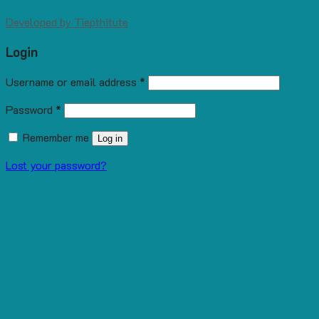
Developed by
Tiepthitute
Login
Username or email address
*
Password
*
Remember me
Log in
Lost your password?