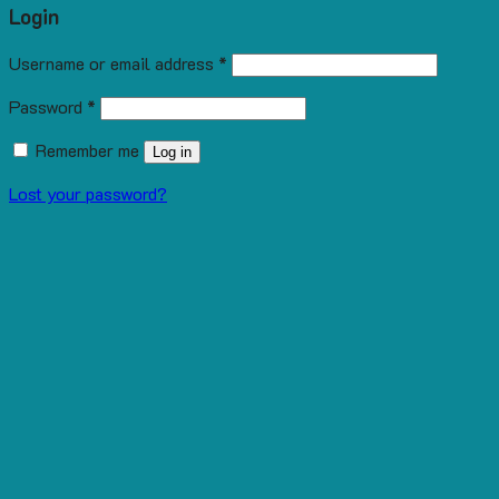
Login
Username or email address
*
Password
*
Remember me
Log in
Lost your password?