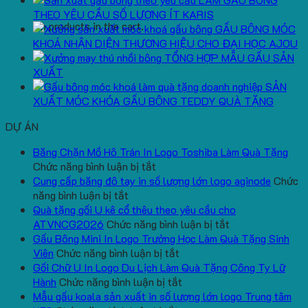
THEO YÊU CẦU SỐ LƯỢNG ÍT KARIS
No products in the cart.
GẤU BÔNG MÓC
KHOÁ NHẬN DIỆN THƯƠNG HIỆU CHO ĐẠI HỌC AJOU
TỔNG HỢP MẪU GẤU SẢN
XUẤT
SẢN
XUẤT MÓC KHÓA GẤU BÔNG TEDDY QUÀ TẶNG
DỰ ÁN
Băng Chặn Mồ Hô Trán In Logo Toshiba Làm Quà Tặng
ở
Chức năng bình luận bị tắt
Băng
Cung cấp băng đô tay in số lượng lớn logo aginode
Chức
ở
Chặn
năng bình luận bị tắt
Cung
Mồ
Quà tặng gối U kê cổ thêu theo yêu cầu cho
cấp
Hô
ở
ATVNCG2026
Chức năng bình luận bị tắt
băng
Trán
Quà
Gấu Bông Mini In Logo Trường Học Làm Quà Tặng Sinh
đô
In
ở
tặng
Viên
Chức năng bình luận bị tắt
tay
Logo
Gấu
gối
Gối Chữ U In Logo Du Lịch Làm Quà Tặng Công Ty Lữ
in
Toshiba
Bông
ở
U
Hành
Chức năng bình luận bị tắt
số
Làm
Mini
Gối
kê
Mẫu gấu koala sản xuất in số lượng lớn logo Trung tâm