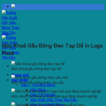
Skip
to
content
Dự Án
Móc Khoá Gấu Bông Đeo Tạp Dề In Logo
Poze
Móc khoá gấu bông đeo tạp dề
Trang chủ
Sản phẩm
Móc khoá gấu bông theo yêu cầu
Gấu – Thú Nhồi Bông
Gấu Bông
Gấu Tốt Nghiệp
Móc khoá thú bông in logo làm quà tặng doanh nghiệp
Sản Xuất Gấu Theo Yêu Cầu
Móc Khoá Nhồi Bông