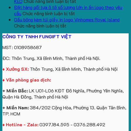
lượng
Quà
ở
In
Chữ
cổ
KEO
Chức năng bình luận bị tắt
lớn
Tặng
Mẫu
Logo
U
thêu
Đặt hàng gối tựa ô tô số lượng lớn in ấn logo theo yêu
logo
ở
gấu
Trường
In
theo
cầu
Chức năng bình luận bị tắt
aginode
Đặt
koala
Học
Logo
yêu
Gấu bông kèm túi giấy in logo Vinhomes Royal Island
ở
hàng
sản
Làm
Du
cầu
Chức năng bình luận bị tắt
Gấu
gối
xuất
Quà
Lịch
cho
CÔNG TY TNHH FUNGIFT VIỆT
bông
tựa
in
Tặng
Làm
ATVNCG2026
kèm
ô
số
Sinh
Quà
MST: 0108958687
túi
tô
lượng
Viên
Tặng
giấy
số
lớn
Công
ĐC: Thôn Trung, Xã Bình Minh, Thành phố Hà Nội.
in
lượng
logo
Ty
logo
lớn
Trung
Lữ
♦ Xưởng SX:
Thôn Trung, Xã Bình Minh, Thành phố Hà Nội
Vinhomes
in
tâm
Hành
♦ Văn phòng giao dịch:
Royal
ấn
KEO
Island
logo
+ Miền Bắc:
LK U01-L06 KĐT Đô Nghĩa, Phường Yên Nghĩa,
theo
Quận Hà Đông, Thành phố Hà Nội
yêu
cầu
+ Miền Nam:
384/2G2 Cộng Hòa, Phường 13. Quận Tân Bình,
TP. HCM
♦ Hotline - Zalo:
0397.184.595 - 0376.288.492