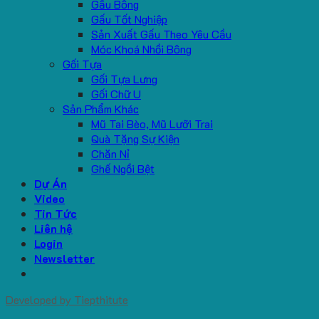
Gấu Bông
Gấu Tốt Nghiệp
Sản Xuất Gấu Theo Yêu Cầu
Móc Khoá Nhồi Bông
Gối Tựa
Gối Tựa Lưng
Gối Chữ U
Sản Phẩm Khác
Mũ Tai Bèo, Mũ Lưỡi Trai
Quà Tặng Sự Kiện
Chăn Nỉ
Ghế Ngồi Bệt
Dự Án
Video
Tin Tức
Liên hệ
Login
Newsletter
Developed by
Tiepthitute