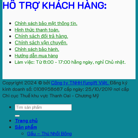
HỖ TRỢ KHÁCH HÀNG:
Chính sách bảo mật thông tin.
Hình thức thanh toán.
Chính sách đổi trả hàng.
Chính sách vận chuyển.
Chính sách bảo hành.
Hướng dẫn mua hàng
Làm việc: Từ 8:00 - 17:00 hằng ngày, nghỉ Chủ nhật.
Copyright 2024 © bởi
Công ty TNHH Fungift Việt.
Đăng ký
kinh doanh số: 0108958687 cấp ngày: 25/10/2019 nơi cấp
Chi cục Thuế khu vực Thanh Oai - Chương Mỹ
Search
for:
Trang chủ
Sản phẩm
Gấu – Thú Nhồi Bông