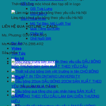
Gối Tựa
Thú nhồi bông móc khoá đeo tạp dề in logo
Gối Tựa Lưng
Gối Chữ U
Làm móc khoá gấu bông theo yêu cầu Hà Nội
Sản Phẩm Khác
Mũ Tai Bèo, Mũ Lưỡi Trai
LIÊN HỆ QUA HOTLINE – ZALO:
Quà Tặng Sự Kiện
Chăn Nỉ
Ms. Phương: 0397.184.595
Ghế Ngồi Bệt
Dự Án
Ms. Minh: 0376.288.492
Video
Sản phẩm
Tin Tức
Liên hệ
GẤU BÔNG
Search
SÓC TRƯNG BÀY SẢN XUẤT THEO YÊU CẦU
for:
CHÓ BÔNG
LINH VẬT IN TÊN ONTARIO UNIVERSITY
GẤU BÔNG 20CM SẢN XUẤT THEO
YÊU CẦU LÀM QUÀ TẶNG
No products in the cart.
SẢN XUẤT
GẤU BÔNG THEO YÊU CẦU LÀM ĐẠI DIỆN THƯƠNG
HIỆU
Cart
LÀM GẤU BÔNG