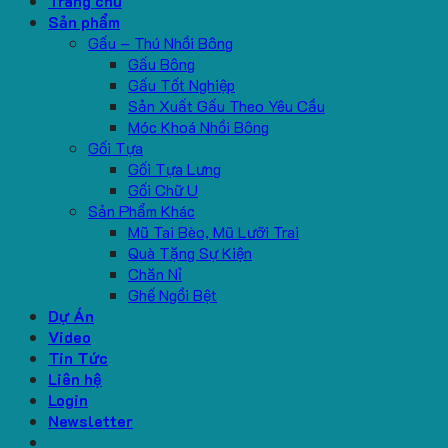
Trang chủ
Sản phẩm
Gấu – Thú Nhồi Bông
Gấu Bông
Gấu Tốt Nghiệp
Sản Xuất Gấu Theo Yêu Cầu
Móc Khoá Nhồi Bông
Gối Tựa
Gối Tựa Lưng
Gối Chữ U
Sản Phẩm Khác
Mũ Tai Bèo, Mũ Lưỡi Trai
Quà Tặng Sự Kiện
Chăn Nỉ
Ghế Ngồi Bệt
Dự Án
Video
Tin Tức
Liên hệ
Login
Newsletter