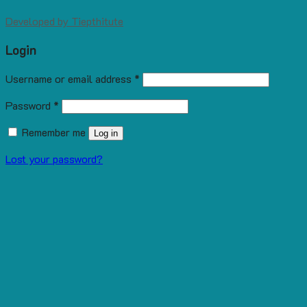
Developed by
Tiepthitute
Login
Username or email address
*
Password
*
Remember me
Log in
Lost your password?