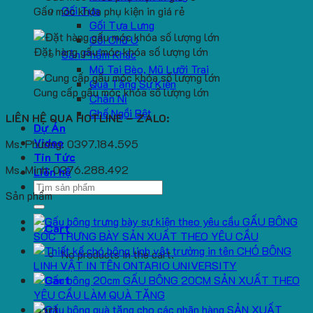
Gối Tựa
Gấu móc khóa phụ kiện in giá rẻ
Gối Tựa Lưng
Gối Chữ U
Đặt hàng gấu móc khóa số lượng lớn
Sản Phẩm Khác
Mũ Tai Bèo, Mũ Lưỡi Trai
Quà Tặng Sự Kiện
Cung cấp gấu móc khóa số lượng lớn
Chăn Nỉ
Ghế Ngồi Bệt
LIÊN HỆ QUA HOTLINE – ZALO:
Dự Án
Video
Ms. Phương: 0397.184.595
Tin Tức
Ms. Minh: 0376.288.492
Liên hệ
Search
Sản phẩm
for:
GẤU BÔNG
SÓC TRƯNG BÀY SẢN XUẤT THEO YÊU CẦU
CHÓ BÔNG
No products in the cart.
LINH VẬT IN TÊN ONTARIO UNIVERSITY
GẤU BÔNG 20CM SẢN XUẤT THEO
YÊU CẦU LÀM QUÀ TẶNG
SẢN XUẤT
Cart