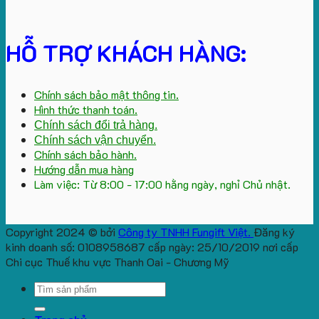
HỖ TRỢ KHÁCH HÀNG:
Chính sách bảo mật thông tin.
Hình thức thanh toán.
Chính sách đổi trả hàng.
Chính sách vận chuyển.
Chính sách bảo hành.
Hướng dẫn mua hàng
Làm việc: Từ 8:00 - 17:00 hằng ngày, nghỉ Chủ nhật.
Copyright 2024 © bởi
Công ty TNHH Fungift Việt.
Đăng ký
kinh doanh số: 0108958687 cấp ngày: 25/10/2019 nơi cấp
Chi cục Thuế khu vực Thanh Oai - Chương Mỹ
Search
for: