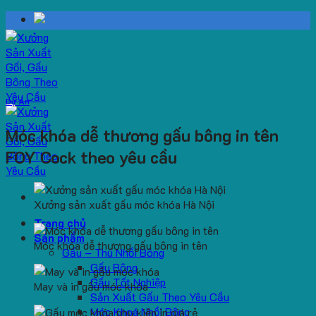
Skip
to
content
Dự Án
Móc khóa dễ thương gấu bông in tên
FOY Cock theo yêu cầu
Xưởng sản xuất gấu móc khóa Hà Nội
Trang chủ
Sản phẩm
Móc khóa dễ thương gấu bông in tên
Gấu – Thú Nhồi Bông
Gấu Bông
Gấu Tốt Nghiệp
May và in gấu móc khóa
Sản Xuất Gấu Theo Yêu Cầu
Móc Khoá Nhồi Bông