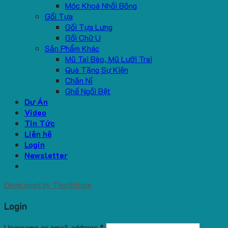
Móc Khoá Nhồi Bông
Gối Tựa
Gối Tựa Lưng
Gối Chữ U
Sản Phẩm Khác
Mũ Tai Bèo, Mũ Lưỡi Trai
Quà Tặng Sự Kiện
Chăn Nỉ
Ghế Ngồi Bệt
Dự Án
Video
Tin Tức
Liên hệ
Login
Newsletter
Developed by
Tiepthitute
Login
Username or email address
*