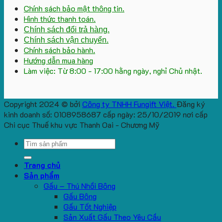
Chính sách bảo mật thông tin.
Hình thức thanh toán.
Chính sách đổi trả hàng.
Chính sách vận chuyển.
Chính sách bảo hành.
Hướng dẫn mua hàng
Làm việc: Từ 8:00 - 17:00 hằng ngày, nghỉ Chủ nhật.
Copyright 2024 © bởi
Công ty TNHH Fungift Việt.
Đăng ký
kinh doanh số: 0108958687 cấp ngày: 25/10/2019 nơi cấp
Chi cục Thuế khu vực Thanh Oai - Chương Mỹ
Search
for:
Trang chủ
Sản phẩm
Gấu – Thú Nhồi Bông
Gấu Bông
Gấu Tốt Nghiệp
Sản Xuất Gấu Theo Yêu Cầu