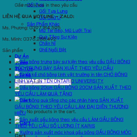
Gối Tựa
Gấu móc khoá in theo yêu cầu
Gối Tựa Lưng
LIÊN HỆ QUA HOTLINE – ZALO:
Gối Chữ U
Sản Phẩm Khác
Ms. Phương: 0397.184.595
Mũ Tai Bèo, Mũ Lưỡi Trai
Quà Tặng Sự Kiện
Ms. Minh: 0376.288.492
Chăn Nỉ
Ghế Ngồi Bệt
Sản phẩm
Dự Án
GẤU BÔNG
Video
SÓC TRƯNG BÀY SẢN XUẤT THEO YÊU CẦU
Tin Tức
CHÓ BÔNG
Liên hệ
LINH VẬT IN TÊN ONTARIO UNIVERSITY
Search
GẤU BÔNG 20CM SẢN XUẤT THEO
for:
YÊU CẦU LÀM QUÀ TẶNG
SẢN XUẤT
GẤU BÔNG THEO YÊU CẦU LÀM ĐẠI DIỆN THƯƠNG
No products in the cart.
HIỆU
LÀM GẤU BÔNG
THEO YÊU CẦU SỐ LƯỢNG ÍT KARIS
GẤU BÔNG MÓC
Cart