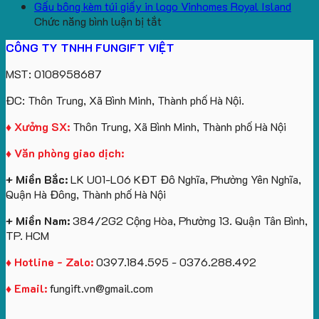
aginode
Đặt
koala
Học
Logo
yêu
Gấu bông kèm túi giấy in logo Vinhomes Royal Island
ở
hàng
sản
Làm
Du
cầu
Chức năng bình luận bị tắt
Gấu
gối
xuất
Quà
Lịch
cho
CÔNG TY TNHH FUNGIFT VIỆT
bông
tựa
in
Tặng
Làm
ATVNCG2026
kèm
ô
số
Sinh
Quà
MST: 0108958687
túi
tô
lượng
Viên
Tặng
giấy
số
lớn
Công
ĐC: Thôn Trung, Xã Bình Minh, Thành phố Hà Nội.
in
lượng
logo
Ty
logo
lớn
Trung
Lữ
♦ Xưởng SX:
Thôn Trung, Xã Bình Minh, Thành phố Hà Nội
Vinhomes
in
tâm
Hành
♦ Văn phòng giao dịch:
Royal
ấn
KEO
Island
logo
+ Miền Bắc:
LK U01-L06 KĐT Đô Nghĩa, Phường Yên Nghĩa,
theo
Quận Hà Đông, Thành phố Hà Nội
yêu
cầu
+ Miền Nam:
384/2G2 Cộng Hòa, Phường 13. Quận Tân Bình,
TP. HCM
♦ Hotline - Zalo:
0397.184.595 - 0376.288.492
♦ Email:
fungift.vn@gmail.com