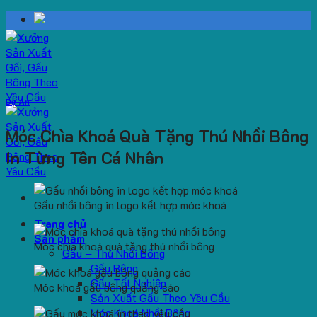
Skip
to
content
Dự Án
Móc Chìa Khoá Quà Tặng Thú Nhồi Bông
In Từng Tên Cá Nhân
Gấu nhồi bông in logo kết hợp móc khoá
Trang chủ
Sản phẩm
Móc chìa khoá quà tặng thú nhồi bông
Gấu – Thú Nhồi Bông
Gấu Bông
Gấu Tốt Nghiệp
Móc khoá gấu bông quảng cáo
Sản Xuất Gấu Theo Yêu Cầu
Móc Khoá Nhồi Bông