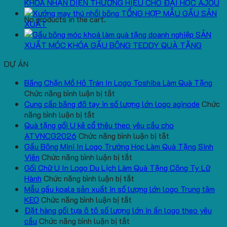
KHOÁ NHẬN DIỆN THƯƠNG HIỆU CHO ĐẠI HỌC AJOU
TỔNG HỢP MẪU GẤU SẢN
No products in the cart.
XUẤT
SẢN
XUẤT MÓC KHÓA GẤU BÔNG TEDDY QUÀ TẶNG
DỰ ÁN
Băng Chặn Mồ Hô Trán In Logo Toshiba Làm Quà Tặng
ở
Chức năng bình luận bị tắt
Băng
Cung cấp băng đô tay in số lượng lớn logo aginode
Chức
ở
Chặn
năng bình luận bị tắt
Cung
Mồ
Quà tặng gối U kê cổ thêu theo yêu cầu cho
cấp
Hô
ở
ATVNCG2026
Chức năng bình luận bị tắt
băng
Trán
Quà
Gấu Bông Mini In Logo Trường Học Làm Quà Tặng Sinh
đô
In
ở
tặng
Viên
Chức năng bình luận bị tắt
tay
Logo
Gấu
gối
Gối Chữ U In Logo Du Lịch Làm Quà Tặng Công Ty Lữ
in
Toshiba
Bông
ở
U
Hành
Chức năng bình luận bị tắt
số
Làm
Mini
Gối
kê
Mẫu gấu koala sản xuất in số lượng lớn logo Trung tâm
lượng
Quà
ở
In
Chữ
cổ
KEO
Chức năng bình luận bị tắt
lớn
Tặng
Mẫu
Logo
U
thêu
Đặt hàng gối tựa ô tô số lượng lớn in ấn logo theo yêu
logo
ở
gấu
Trường
In
theo
cầu
Chức năng bình luận bị tắt