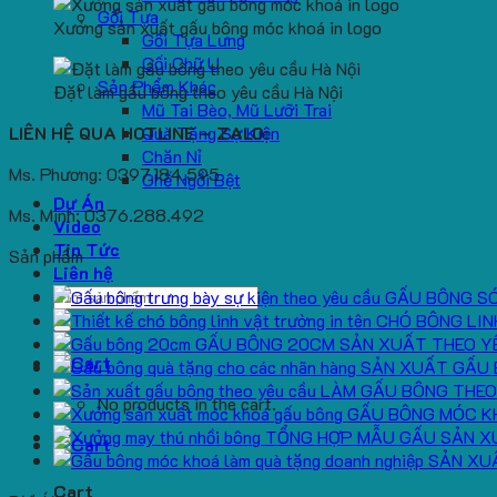
Gối Tựa
Xưởng sản xuất gấu bông móc khoá in logo
Gối Tựa Lưng
Gối Chữ U
Sản Phẩm Khác
Đặt làm gấu bông theo yêu cầu Hà Nội
Mũ Tai Bèo, Mũ Lưỡi Trai
LIÊN HỆ QUA HOTLINE – ZALO:
Quà Tặng Sự Kiện
Chăn Nỉ
Ms. Phương: 0397.184.595
Ghế Ngồi Bệt
Dự Án
Ms. Minh: 0376.288.492
Video
Tin Tức
Sản phẩm
Liên hệ
Search
GẤU BÔNG S
for:
CHÓ BÔNG LIN
GẤU BÔNG 20CM SẢN XUẤT THEO Y
SẢN XUẤT GẤU 
LÀM GẤU BÔNG THEO
No products in the cart.
GẤU BÔNG MÓC K
TỔNG HỢP MẪU GẤU SẢN X
SẢN XU
Cart