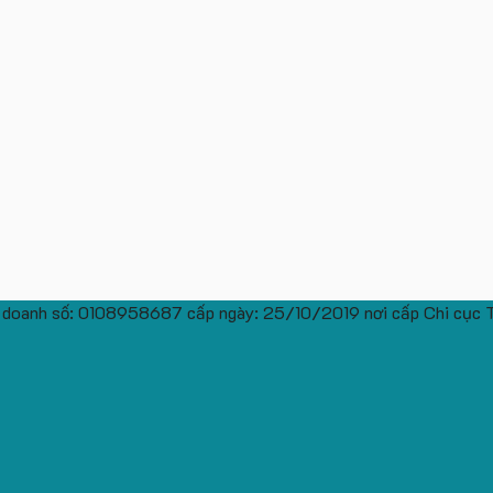
 doanh số: 0108958687 cấp ngày: 25/10/2019 nơi cấp Chi cục 