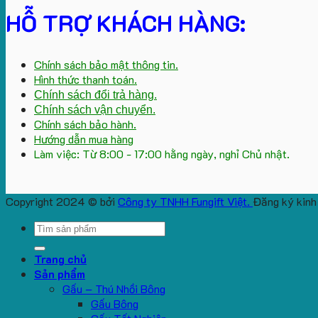
HỖ TRỢ KHÁCH HÀNG:
Chính sách bảo mật thông tin.
Hình thức thanh toán.
Chính sách đổi trả hàng.
Chính sách vận chuyển.
Chính sách bảo hành.
Hướng dẫn mua hàng
Làm việc: Từ 8:00 - 17:00 hằng ngày, nghỉ Chủ nhật.
Copyright 2024 © bởi
Công ty TNHH Fungift Việt.
Đăng ký kinh
Search
for:
Trang chủ
Sản phẩm
Gấu – Thú Nhồi Bông
Gấu Bông