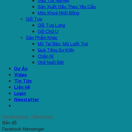
Gấu Tốt Nghiệp
Sản Xuất Gấu Theo Yêu Cầu
Móc Khoá Nhồi Bông
Gối Tựa
Gối Tựa Lưng
Gối Chữ U
Sản Phẩm Khác
Mũ Tai Bèo, Mũ Lưỡi Trai
Quà Tặng Sự Kiện
Chăn Nỉ
Ghế Ngồi Bệt
Dự Án
Video
Tin Tức
Liên hệ
Login
Newsletter
Developed by
Tiepthitute
Bản đồ
Facebook Messenger