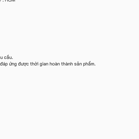
yêu
cầu
êu cầu.
i đáp ứng được thời gian hoàn thành sản phẩm.