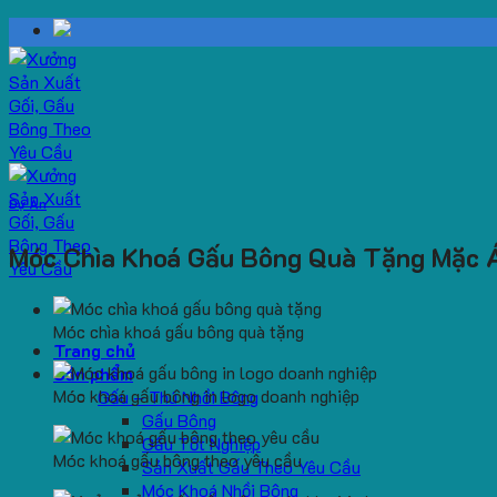
Skip
to
content
Dự Án
Móc Chìa Khoá Gấu Bông Quà Tặng Mặc Á
Móc chìa khoá gấu bông quà tặng
Trang chủ
Sản phẩm
Móc khoá gấu bông in logo doanh nghiệp
Gấu – Thú Nhồi Bông
Gấu Bông
Gấu Tốt Nghiệp
Móc khoá gấu bông theo yêu cầu
Sản Xuất Gấu Theo Yêu Cầu
Móc Khoá Nhồi Bông