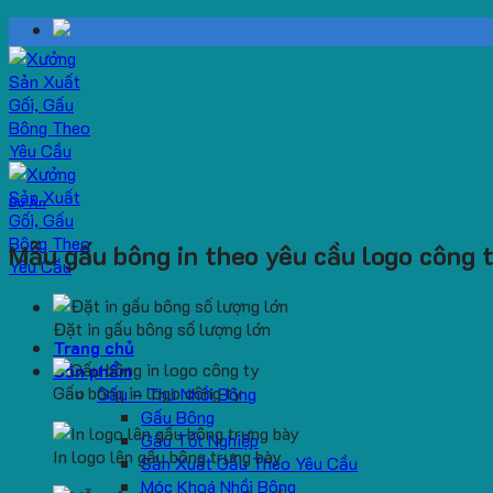
Skip
to
content
Dự Án
Mẫu gấu bông in theo yêu cầu logo công
Đặt in gấu bông số lượng lớn
Trang chủ
Sản phẩm
Gấu bông in logo công ty
Gấu – Thú Nhồi Bông
Gấu Bông
Gấu Tốt Nghiệp
In logo lên gấu bông trưng bày
Sản Xuất Gấu Theo Yêu Cầu
Móc Khoá Nhồi Bông