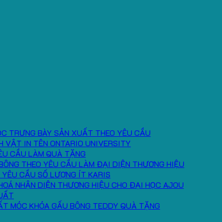
ÓC TRƯNG BÀY SẢN XUẤT THEO YÊU CẦU
H VẬT IN TÊN ONTARIO UNIVERSITY
ÊU CẦU LÀM QUÀ TẶNG
BÔNG THEO YÊU CẦU LÀM ĐẠI DIỆN THƯƠNG HIỆU
 YÊU CẦU SỐ LƯỢNG ÍT KARIS
HOÁ NHẬN DIỆN THƯƠNG HIỆU CHO ĐẠI HỌC AJOU
UẤT
ẤT MÓC KHÓA GẤU BÔNG TEDDY QUÀ TẶNG