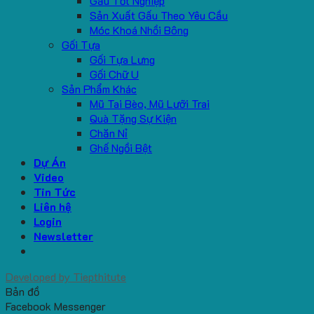
Gấu Tốt Nghiệp
Sản Xuất Gấu Theo Yêu Cầu
Móc Khoá Nhồi Bông
Gối Tựa
Gối Tựa Lưng
Gối Chữ U
Sản Phẩm Khác
Mũ Tai Bèo, Mũ Lưỡi Trai
Quà Tặng Sự Kiện
Chăn Nỉ
Ghế Ngồi Bệt
Dự Án
Video
Tin Tức
Liên hệ
Login
Newsletter
Developed by
Tiepthitute
Bản đồ
Facebook Messenger