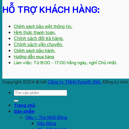
HỖ TRỢ KHÁCH HÀNG:
Chính sách bảo mật thông tin.
Hình thức thanh toán.
Chính sách đổi trả hàng.
Chính sách vận chuyển.
Chính sách bảo hành.
Hướng dẫn mua hàng
Làm việc: Từ 8:00 - 17:00 hằng ngày, nghỉ Chủ nhật.
Copyright 2024 © bởi
Công ty TNHH Fungift Việt.
Đăng ký kinh
Search
for:
Trang chủ
Sản phẩm
Gấu – Thú Nhồi Bông
Gấu Bông