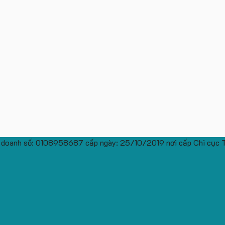
 doanh số: 0108958687 cấp ngày: 25/10/2019 nơi cấp Chi cục 