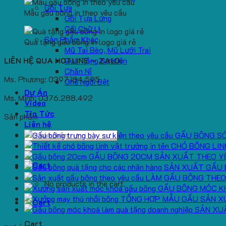
Gối Tựa
Mẫu gấu bông in theo yêu cầu
Gối Tựa Lưng
Gối Chữ U
Sản Phẩm Khác
Quà tặng gấu bông in logo giá rẻ
Mũ Tai Bèo, Mũ Lưỡi Trai
LIÊN HỆ QUA HOTLINE – ZALO:
Quà Tặng Sự Kiện
Chăn Nỉ
Ms. Phương: 0397.184.595
Ghế Ngồi Bệt
Dự Án
Ms. Minh: 0376.288.492
Video
Tin Tức
Sản phẩm
Liên hệ
Search
GẤU BÔNG S
for:
CHÓ BÔNG LIN
GẤU BÔNG 20CM SẢN XUẤT THEO Y
SẢN XUẤT GẤU 
LÀM GẤU BÔNG THEO
No products in the cart.
GẤU BÔNG MÓC K
TỔNG HỢP MẪU GẤU SẢN X
SẢN XU
Cart