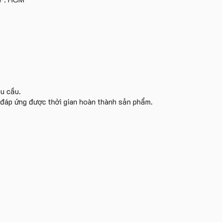
yêu
cầu
êu cầu.
i đáp ứng được thời gian hoàn thành sản phẩm.