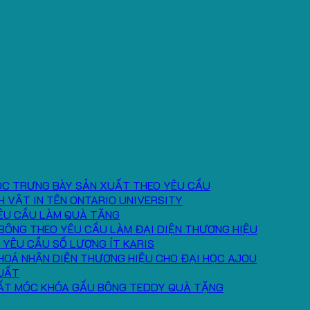
ÓC TRƯNG BÀY SẢN XUẤT THEO YÊU CẦU
H VẬT IN TÊN ONTARIO UNIVERSITY
ÊU CẦU LÀM QUÀ TẶNG
BÔNG THEO YÊU CẦU LÀM ĐẠI DIỆN THƯƠNG HIỆU
 YÊU CẦU SỐ LƯỢNG ÍT KARIS
HOÁ NHẬN DIỆN THƯƠNG HIỆU CHO ĐẠI HỌC AJOU
UẤT
ẤT MÓC KHÓA GẤU BÔNG TEDDY QUÀ TẶNG