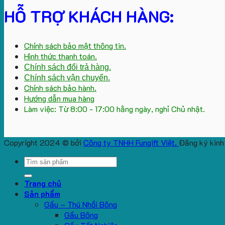
HỖ TRỢ KHÁCH HÀNG:
Chính sách bảo mật thông tin.
Hình thức thanh toán.
Chính sách đổi trả hàng.
Chính sách vận chuyển.
Chính sách bảo hành.
Hướng dẫn mua hàng
Làm việc: Từ 8:00 - 17:00 hằng ngày, nghỉ Chủ nhật.
Copyright 2024 © bởi
Công ty TNHH Fungift Việt.
Đăng ký kinh
Search
for:
Trang chủ
Sản phẩm
Gấu – Thú Nhồi Bông
Gấu Bông