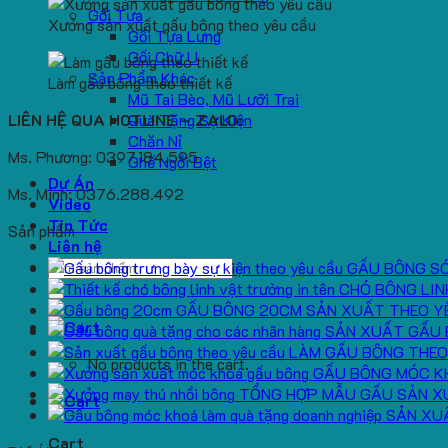
Gối Tựa
Xưởng sản xuất gấu bông theo yêu cầu
Gối Tựa Lưng
Gối Chữ U
Sản Phẩm Khác
Làm gấu bông theo thiết kế
Mũ Tai Bèo, Mũ Lưỡi Trai
LIÊN HỆ QUA HOTLINE – ZALO:
Quà Tặng Sự Kiện
Chăn Nỉ
Ms. Phương: 0397.184.595
Ghế Ngồi Bệt
Dự Án
Ms. Minh: 0376.288.492
Video
Tin Tức
Sản phẩm
Liên hệ
Search
GẤU BÔNG S
for:
CHÓ BÔNG LIN
GẤU BÔNG 20CM SẢN XUẤT THEO Y
SẢN XUẤT GẤU 
LÀM GẤU BÔNG THEO
No products in the cart.
GẤU BÔNG MÓC K
TỔNG HỢP MẪU GẤU SẢN X
SẢN XU
Cart