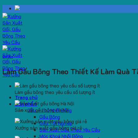
Skip
to
content
Dự Án
Làm Gấu Bông Theo Thiết Kế Làm Quà T
Làm gấu bông theo yêu cầu số lượng ít
Trang chủ
Sản phẩm
Sản xuất gấu bông Hà Nội
Gấu – Thú Nhồi Bông
Gấu Bông
Gấu Tốt Nghiệp
Xưởng sản xuất gấu bông giá rẻ
Sản Xuất Gấu Theo Yêu Cầu
Móc Khoá Nhồi Bông