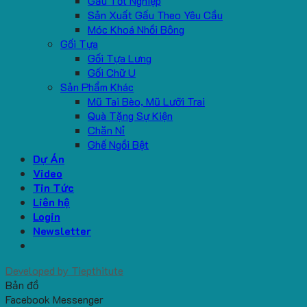
Gấu Tốt Nghiệp
Sản Xuất Gấu Theo Yêu Cầu
Móc Khoá Nhồi Bông
Gối Tựa
Gối Tựa Lưng
Gối Chữ U
Sản Phẩm Khác
Mũ Tai Bèo, Mũ Lưỡi Trai
Quà Tặng Sự Kiện
Chăn Nỉ
Ghế Ngồi Bệt
Dự Án
Video
Tin Tức
Liên hệ
Login
Newsletter
Developed by
Tiepthitute
Bản đồ
Facebook Messenger