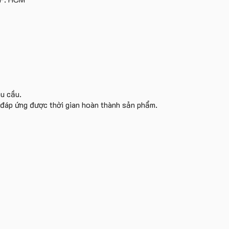
yêu
cầu
êu cầu.
i đáp ứng được thời gian hoàn thành sản phẩm.