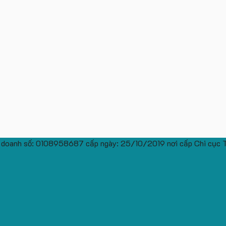
 doanh số: 0108958687 cấp ngày: 25/10/2019 nơi cấp Chi cục 