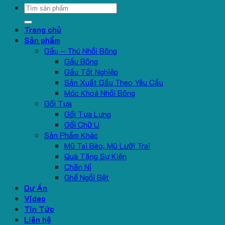
Search
for:
Trang chủ
Sản phẩm
Gấu – Thú Nhồi Bông
Gấu Bông
Gấu Tốt Nghiệp
Sản Xuất Gấu Theo Yêu Cầu
Móc Khoá Nhồi Bông
Gối Tựa
Gối Tựa Lưng
Gối Chữ U
Sản Phẩm Khác
Mũ Tai Bèo, Mũ Lưỡi Trai
Quà Tặng Sự Kiện
Chăn Nỉ
Ghế Ngồi Bệt
Dự Án
Video
Tin Tức
Liên hệ