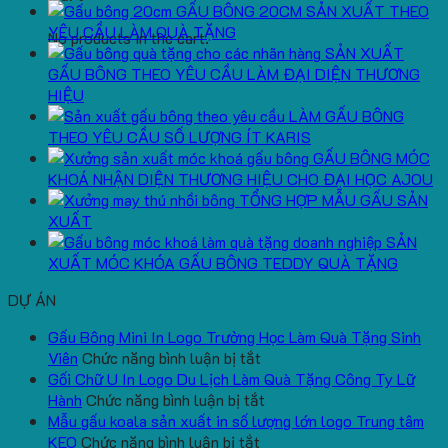
GẤU BÔNG 20CM SẢN XUẤT THEO
YÊU CẦU LÀM QUÀ TẶNG
No products in the cart.
SẢN XUẤT
GẤU BÔNG THEO YÊU CẦU LÀM ĐẠI DIỆN THƯƠNG
HIỆU
LÀM GẤU BÔNG
THEO YÊU CẦU SỐ LƯỢNG ÍT KARIS
GẤU BÔNG MÓC
KHOÁ NHẬN DIỆN THƯƠNG HIỆU CHO ĐẠI HỌC AJOU
TỔNG HỢP MẪU GẤU SẢN
XUẤT
SẢN
XUẤT MÓC KHÓA GẤU BÔNG TEDDY QUÀ TẶNG
DỰ ÁN
Gấu Bông Mini In Logo Trường Học Làm Quà Tặng Sinh
ở
Viên
Chức năng bình luận bị tắt
Gấu
Gối Chữ U In Logo Du Lịch Làm Quà Tặng Công Ty Lữ
Bông
ở
Hành
Chức năng bình luận bị tắt
Mini
Gối
Mẫu gấu koala sản xuất in số lượng lớn logo Trung tâm
ở
In
Chữ
KEO
Chức năng bình luận bị tắt