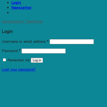
Login
Newsletter
Developed by
Tiepthitute
Login
Username or email address
*
Password
*
Remember me
Log in
Lost your password?