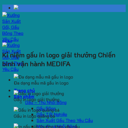
Skip
to
content
Dự Án
Kỉ niệm gấu in logo giải thưởng Chiến
binh vận hành MEDIFA
Đa dạng mẫu mã gấu in logo
Trang chủ
Sản phẩm
Gấu in logo giải thưởng
Gấu – Thú Nhồi Bông
Gấu Bông
Gấu Tốt Nghiệp
Gấu in logo quảng bá
Sản Xuất Gấu Theo Yêu Cầu
Móc Khoá Nhồi Bông