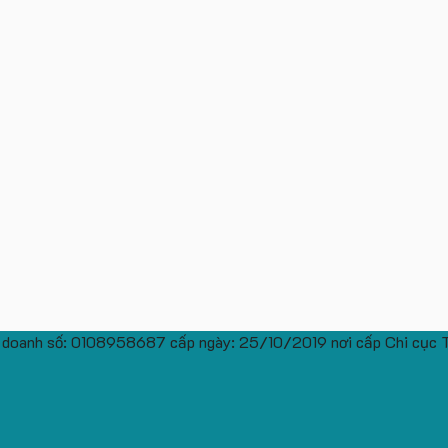
 doanh số: 0108958687 cấp ngày: 25/10/2019 nơi cấp Chi cục 