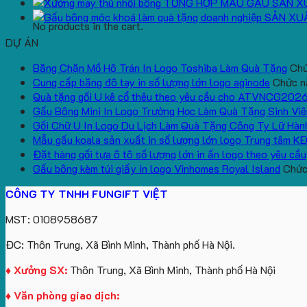
TỔNG HỢP MẪU GẤU SẢN X
SẢN XU
No products in the cart.
DỰ ÁN
Băng Chặn Mồ Hô Trán In Logo Toshiba Làm Quà Tặng
Chứ
Cung cấp băng đô tay in số lượng lớn logo aginode
Chức nă
Quà tặng gối U kê cổ thêu theo yêu cầu cho ATVNCG202
Gấu Bông Mini In Logo Trường Học Làm Quà Tặng Sinh Viê
Gối Chữ U In Logo Du Lịch Làm Quà Tặng Công Ty Lữ Hàn
Mẫu gấu koala sản xuất in số lượng lớn logo Trung tâm K
Đặt hàng gối tựa ô tô số lượng lớn in ấn logo theo yêu cầu
Gấu bông kèm túi giấy in logo Vinhomes Royal Island
Chức 
CÔNG TY TNHH FUNGIFT VIỆT
MST: 0108958687
ĐC: Thôn Trung, Xã Bình Minh, Thành phố Hà Nội.
♦ Xưởng SX:
Thôn Trung, Xã Bình Minh, Thành phố Hà Nội
♦ Văn phòng giao dịch: