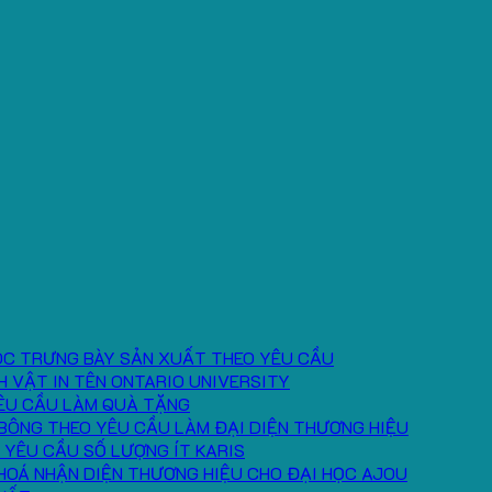
ÓC TRƯNG BÀY SẢN XUẤT THEO YÊU CẦU
H VẬT IN TÊN ONTARIO UNIVERSITY
ÊU CẦU LÀM QUÀ TẶNG
BÔNG THEO YÊU CẦU LÀM ĐẠI DIỆN THƯƠNG HIỆU
 YÊU CẦU SỐ LƯỢNG ÍT KARIS
HOÁ NHẬN DIỆN THƯƠNG HIỆU CHO ĐẠI HỌC AJOU