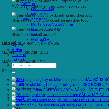
Gối Tựa
Xưởng sản xuất khăn thêu logo theo yêu cầu
Gối Tựa Lưng
Gối Chữ U
Sản Phẩm Khác
Khăn quà tặng công ty doanh nghiệp thêu logo
Mũ Tai Bèo, Mũ Lưỡi Trai
Quà Tặng Sự Kiện
Khăn thêu logo số lượng lớn
Chăn Nỉ
Ghế Ngồi Bệt
LIÊN HỆ QUA HOTLINE – ZALO:
Dự Án
Video
Ms. Phương: 0397.184.595
Tin Tức
Liên hệ
Ms. Minh: 0376.288.492
Search
for:
Sản phẩm
GẤU BÔNG S
CHÓ BÔNG LIN
No products in the cart.
GẤU BÔNG 20CM SẢN XUẤT THEO Y
SẢN XUẤT GẤU 
LÀM GẤU BÔNG THEO
GẤU BÔNG MÓC K
Cart