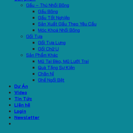
Gấu – Thú Nhồi Bông
Gấu Bông
Gấu Tốt Nghiệp
Sản Xuất Gấu Theo Yêu Cầu
Móc Khoá Nhồi Bông
Gối Tựa
Gối Tựa Lưng
Gối Chữ U
Sản Phẩm Khác
Mũ Tai Bèo, Mũ Lưỡi Trai
Quà Tặng Sự Kiện
Chăn Nỉ
Ghế Ngồi Bệt
Dự Án
Video
Tin Tức
Liên hệ
Login
Newsletter