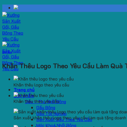
Skip
to
content
Dự Án
Khăn Thêu Logo Theo Yêu Cầu Làm Quà 
Khăn thêu logo theo yêu cầu
Trang chủ
Sản phẩm
Khăn thêu theo yêu cầu
Gấu – Thú Nhồi Bông
Gấu Bông
Gấu Tốt Nghiệp
Sản xuất khăn thêu logo theo yêu cầu làm quà tặng doanh
Sản Xuất Gấu Theo Yêu Cầu
Móc Khoá Nhồi Bông