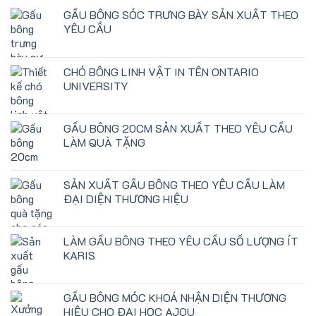
GẤU BÔNG SÓC TRƯNG BÀY SẢN XUẤT THEO
YÊU CẦU
CHÓ BÔNG LINH VẬT IN TÊN ONTARIO
UNIVERSITY
GẤU BÔNG 20CM SẢN XUẤT THEO YÊU CẦU
LÀM QUÀ TẶNG
SẢN XUẤT GẤU BÔNG THEO YÊU CẦU LÀM
ĐẠI DIỆN THƯƠNG HIỆU
LÀM GẤU BÔNG THEO YÊU CẦU SỐ LƯỢNG ÍT
KARIS
GẤU BÔNG MÓC KHOÁ NHẬN DIỆN THƯƠNG
HIỆU CHO ĐẠI HỌC AJOU