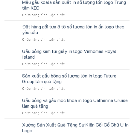
Chữ
Mẫu gấu koala sản xuất in số lượng lớn logo Trung
Học
U
Làm
tâm KEO
In
Quà
ở
Chức năng bình luận bị tắt
Logo
Tặng
Mẫu
Du
Sinh
gấu
Đặt hàng gối tựa ô tô số lượng lớn in ấn logo theo
Lịch
Viên
koala
Làm
yêu cầu
sản
Quà
ở
Chức năng bình luận bị tắt
xuất
Tặng
Đặt
in
Công
hàng
Gấu bông kèm túi giấy in logo Vinhomes Royal
số
Ty
gối
lượng
Island
Lữ
tựa
lớn
Hành
ở
Chức năng bình luận bị tắt
ô
logo
Gấu
tô
Trung
bông
Sản xuất gấu bông số lượng lớn in logo Future
số
tâm
kèm
lượng
Group làm quà tặng
KEO
túi
lớn
ở
Chức năng bình luận bị tắt
giấy
in
Sản
in
ấn
xuất
Gấu bông và gấu móc khóa in logo Catherine Cruise
logo
logo
gấu
Vinhomes
làm quà tặng
theo
bông
Royal
yêu
ở
Chức năng bình luận bị tắt
số
Island
cầu
Gấu
lượng
bông
Xưởng Sản Xuất Quà Tặng Sự Kiện Gối Cổ Chữ U In
lớn
và
in
Logo
gấu
logo