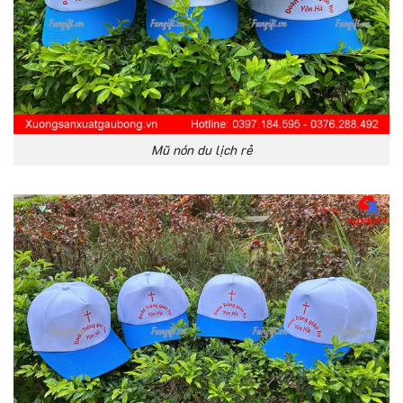
Mũ nón du lịch rẻ