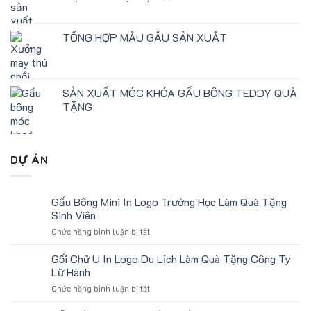
TỔNG HỢP MẪU GẤU SẢN XUẤT
SẢN XUẤT MÓC KHÓA GẤU BÔNG TEDDY QUÀ
TẶNG
DỰ ÁN
Gấu Bông Mini In Logo Trường Học Làm Quà Tặng
Sinh Viên
ở
Chức năng bình luận bị tắt
Gấu
Bông
Gối Chữ U In Logo Du Lịch Làm Quà Tặng Công Ty
Mini
Lữ Hành
In
ở
Chức năng bình luận bị tắt
Logo
Gối
Trường