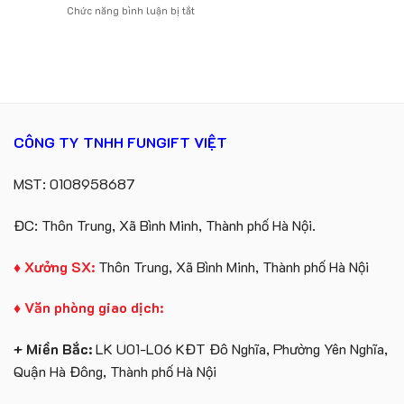
ở
Chức năng bình luận bị tắt
móc
Future
Xưởng
khóa
Group
Sản
in
làm
Xuất
logo
quà
Quà
Catherine
tặng
Tặng
Cruise
Sự
làm
Kiện
quà
Gối
tặng
CÔNG TY TNHH FUNGIFT VIỆT
Cổ
Chữ
U
MST: 0108958687
In
Logo
ĐC: Thôn Trung, Xã Bình Minh, Thành phố Hà Nội.
♦ Xưởng SX:
Thôn Trung, Xã Bình Minh, Thành phố Hà Nội
♦ Văn phòng giao dịch:
+ Miền Bắc:
LK U01-L06 KĐT Đô Nghĩa, Phường Yên Nghĩa,
Quận Hà Đông, Thành phố Hà Nội