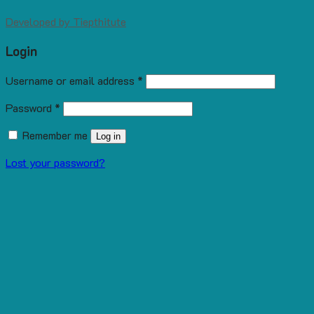
Developed by
Tiepthitute
Login
Username or email address
*
Password
*
Remember me
Log in
Lost your password?