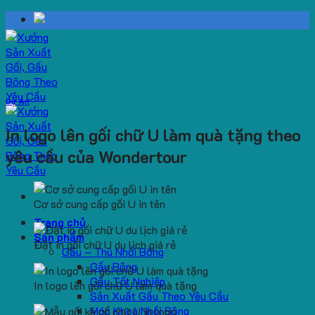
Skip
to
content
Dự Án
In logo lên gối chữ U làm quà tặng theo
yêu cầu của Wondertour
Cơ sở cung cấp gối U in tên
Trang chủ
Sản phẩm
Đặt in gối chữ U du lịch giá rẻ
Gấu – Thú Nhồi Bông
Gấu Bông
Gấu Tốt Nghiệp
In logo lên gối chữ U làm quà tặng
Sản Xuất Gấu Theo Yêu Cầu
Móc Khoá Nhồi Bông