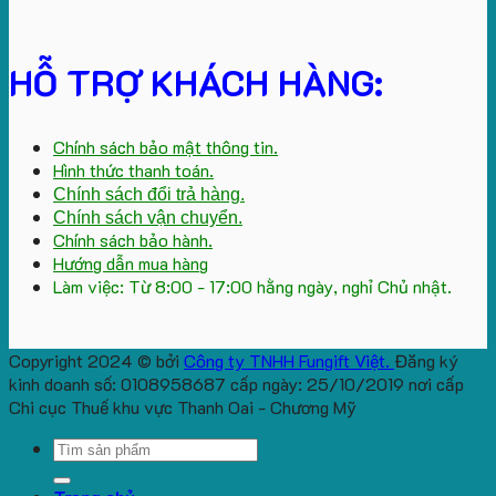
HỖ TRỢ KHÁCH HÀNG:
Chính sách bảo mật thông tin.
Hình thức thanh toán.
Chính sách đổi trả hàng.
Chính sách vận chuyển.
Chính sách bảo hành.
Hướng dẫn mua hàng
Làm việc: Từ 8:00 - 17:00 hằng ngày, nghỉ Chủ nhật.
Copyright 2024 © bởi
Công ty TNHH Fungift Việt.
Đăng ký
kinh doanh số: 0108958687 cấp ngày: 25/10/2019 nơi cấp
Chi cục Thuế khu vực Thanh Oai - Chương Mỹ
Search
for: