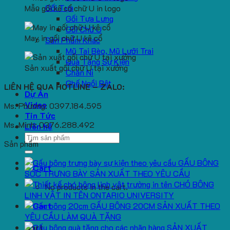
Gối Tựa
Mẫu gối kê cổ chữ U in logo
Gối Tựa Lưng
Gối Chữ U
May in gối chữ U kê cổ
Sản Phẩm Khác
Mũ Tai Bèo, Mũ Lưỡi Trai
Quà Tặng Sự Kiện
Sản xuất gối chữ U tại xưởng
Chăn Nỉ
Ghế Ngồi Bệt
LIÊN HỆ QUA HOTLINE – ZALO:
Dự Án
Video
Ms. Phương: 0397.184.595
Tin Tức
Ms. Minh: 0376.288.492
Liên hệ
Search
Sản phẩm
for:
GẤU BÔNG
SÓC TRƯNG BÀY SẢN XUẤT THEO YÊU CẦU
CHÓ BÔNG
No products in the cart.
LINH VẬT IN TÊN ONTARIO UNIVERSITY
GẤU BÔNG 20CM SẢN XUẤT THEO
YÊU CẦU LÀM QUÀ TẶNG
SẢN XUẤT
Cart