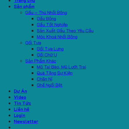
Trang chủ
Sản phẩm
Gấu – Thú Nhồi Bông
Gấu Bông
Gấu Tốt Nghiệp
Sản Xuất Gấu Theo Yêu Cầu
Móc Khoá Nhồi Bông
Gối Tựa
Gối Tựa Lưng
Gối Chữ U
Sản Phẩm Khác
Mũ Tai Bèo, Mũ Lưỡi Trai
Quà Tặng Sự Kiện
Chăn Nỉ
Ghế Ngồi Bệt
Dự Án
Video
Tin Tức
Liên hệ
Login
Newsletter