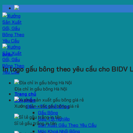
Skip
to
content
Dự Án
In logo gấu bông theo yêu cầu cho BIDV 
Địa chỉ in gấu bông Hà Nội
Trang chủ
Sản phẩm
Xưởng sản xuất gấu bông giá rẻ
Gấu – Thú Nhồi Bông
Gấu Bông
Gấu Tốt Nghiệp
Sỉ lẻ gấu trắng in tên
Sản Xuất Gấu Theo Yêu Cầu
Móc Khoá Nhồi Bông