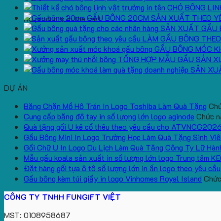
CHÓ BÔNG LIN
GẤU BÔNG 20CM SẢN XUẤT THEO Y
No products in the cart.
SẢN XUẤT GẤU 
LÀM GẤU BÔNG THEO
GẤU BÔNG MÓC K
TỔNG HỢP MẪU GẤU SẢN X
SẢN XU
DỰ ÁN
Băng Chặn Mồ Hô Trán In Logo Toshiba Làm Quà Tặng
Chứ
Cung cấp băng đô tay in số lượng lớn logo aginode
Chức nă
Quà tặng gối U kê cổ thêu theo yêu cầu cho ATVNCG202
Gấu Bông Mini In Logo Trường Học Làm Quà Tặng Sinh Viê
Gối Chữ U In Logo Du Lịch Làm Quà Tặng Công Ty Lữ Hàn
Mẫu gấu koala sản xuất in số lượng lớn logo Trung tâm K
Đặt hàng gối tựa ô tô số lượng lớn in ấn logo theo yêu cầu
Gấu bông kèm túi giấy in logo Vinhomes Royal Island
Chức 
CÔNG TY TNHH FUNGIFT VIỆT
MST: 0108958687