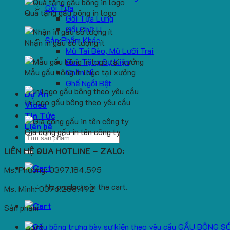
Gối Tựa
Quà tặng gấu bông in logo
Gối Tựa Lưng
Gối Chữ U
Sản Phẩm Khác
Nhận in gấu số lượng ít
Mũ Tai Bèo, Mũ Lưỡi Trai
Quà Tặng Sự Kiện
Mẫu gấu bông in logo tại xưởng
Chăn Nỉ
Ghế Ngồi Bệt
Dự Án
In logo gấu bông theo yêu cầu
Video
Tin Tức
Liên hệ
Gia công gấu in tên công ty
Search
for:
LIÊN HỆ QUA HOTLINE – ZALO:
Ms. Phương: 0397.184.595
No products in the cart.
Ms. Minh: 0376.288.492
Sản phẩm
GẤU BÔNG S
Cart