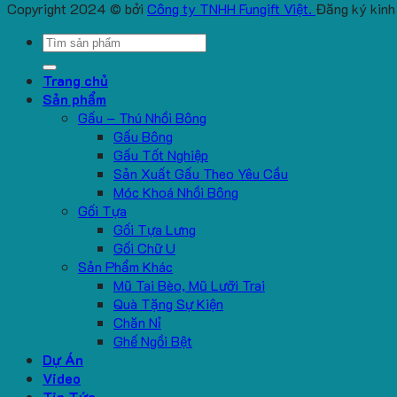
Copyright 2024 © bởi
Công ty TNHH Fungift Việt.
Đăng ký kinh
Search
for:
Trang chủ
Sản phẩm
Gấu – Thú Nhồi Bông
Gấu Bông
Gấu Tốt Nghiệp
Sản Xuất Gấu Theo Yêu Cầu
Móc Khoá Nhồi Bông
Gối Tựa
Gối Tựa Lưng
Gối Chữ U
Sản Phẩm Khác
Mũ Tai Bèo, Mũ Lưỡi Trai
Quà Tặng Sự Kiện
Chăn Nỉ
Ghế Ngồi Bệt
Dự Án
Video
Tin Tức