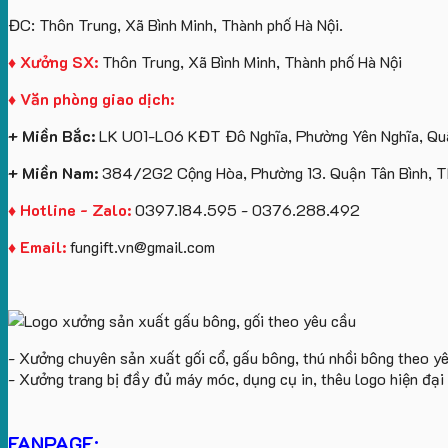
ĐC: Thôn Trung, Xã Bình Minh, Thành phố Hà Nội.
♦ Xưởng SX:
Thôn Trung, Xã Bình Minh, Thành phố Hà Nội
♦ Văn phòng giao dịch:
+ Miền Bắc:
LK U01-L06 KĐT Đô Nghĩa, Phường Yên Nghĩa, Quậ
+ Miền Nam:
384/2G2 Cộng Hòa, Phường 13. Quận Tân Bình, 
♦ Hotline - Zalo:
0397.184.595 - 0376.288.492
♦ Email:
fungift.vn@gmail.com
- Xưởng chuyên sản xuất gối cổ, gấu bông, thú nhồi bông theo y
- Xưởng trang bị đầy đủ máy móc, dụng cụ in, thêu logo hiện đạ
FANPAGE: