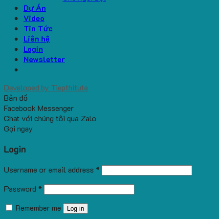
Dự Án
Video
Tin Tức
Liên hệ
Login
Newsletter
Developed by
Tiepthitute
Bản đồ
Facebook Messenger
Chat với chúng tôi qua Zalo
Gọi ngay
Login
Username or email address
*
Password
*
Remember me
Log in