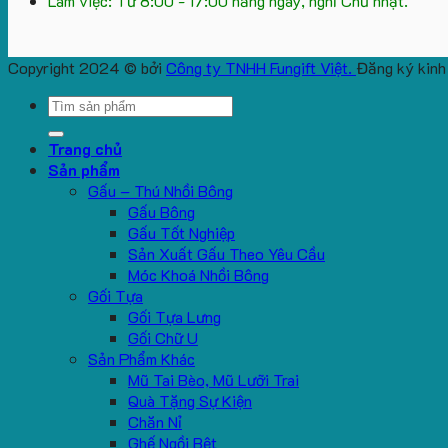
Làm việc: Từ 8:00 - 17:00 hằng ngày, nghỉ Chủ nhật.
Copyright 2024 © bởi
Công ty TNHH Fungift Việt.
Đăng ký kinh
Search
for:
Trang chủ
Sản phẩm
Gấu – Thú Nhồi Bông
Gấu Bông
Gấu Tốt Nghiệp
Sản Xuất Gấu Theo Yêu Cầu
Móc Khoá Nhồi Bông
Gối Tựa
Gối Tựa Lưng
Gối Chữ U
Sản Phẩm Khác
Mũ Tai Bèo, Mũ Lưỡi Trai
Quà Tặng Sự Kiện
Chăn Nỉ
Ghế Ngồi Bệt