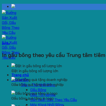
Skip
to
content
Dự Án
In gấu bông theo yêu cầu Trung tâm tiêm
Đặt in gấu bông số lượng lớn
Trang chủ
Sản phẩm
Gấu bông quà tặng doanh nghiệp
Gấu – Thú Nhồi Bông
Gấu Bông
Gấu Tốt Nghiệp
Gấu bông quà tặng in logo
Sản Xuất Gấu Theo Yêu Cầu
Móc Khoá Nhồi Bông