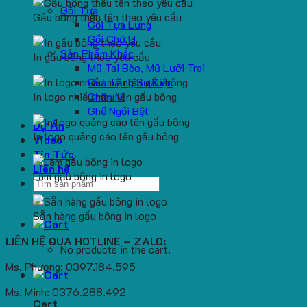
Gối Tựa
Gấu bông thêu tên theo yêu cầu
Gối Tựa Lưng
Gối Chữ U
Sản Phẩm Khác
In gấu bông theo yêu cầu
Mũ Tai Bèo, Mũ Lưỡi Trai
Quà Tặng Sự Kiện
In logo nhiều màu lên gấu bông
Chăn Nỉ
Ghế Ngồi Bệt
Dự Án
In logo quảng cáo lên gấu bông
Video
Tin Tức
Liên hệ
Làm gấu bông in logo
Search
for:
Sẵn hàng gấu bông in logo
LIÊN HỆ QUA HOTLINE – ZALO:
No products in the cart.
Ms. Phương: 0397.184.595
Ms. Minh: 0376.288.492
Cart