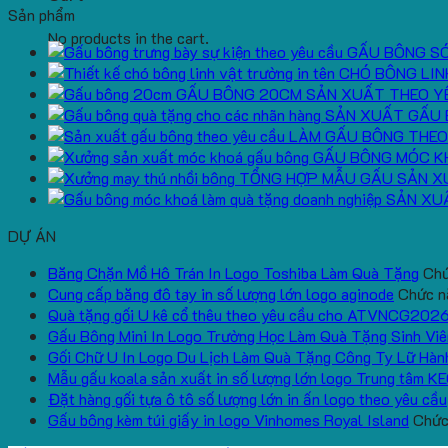
Sản phẩm
No products in the cart.
GẤU BÔNG S
CHÓ BÔNG LIN
GẤU BÔNG 20CM SẢN XUẤT THEO Y
SẢN XUẤT GẤU 
LÀM GẤU BÔNG THEO
GẤU BÔNG MÓC K
TỔNG HỢP MẪU GẤU SẢN X
SẢN XU
DỰ ÁN
Băng Chặn Mồ Hô Trán In Logo Toshiba Làm Quà Tặng
Chứ
Cung cấp băng đô tay in số lượng lớn logo aginode
Chức nă
Quà tặng gối U kê cổ thêu theo yêu cầu cho ATVNCG202
Gấu Bông Mini In Logo Trường Học Làm Quà Tặng Sinh Viê
Gối Chữ U In Logo Du Lịch Làm Quà Tặng Công Ty Lữ Hàn
Mẫu gấu koala sản xuất in số lượng lớn logo Trung tâm K
Đặt hàng gối tựa ô tô số lượng lớn in ấn logo theo yêu cầu
Gấu bông kèm túi giấy in logo Vinhomes Royal Island
Chức 