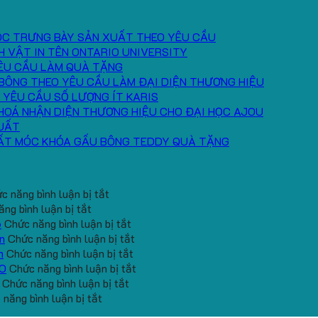
ÓC TRƯNG BÀY SẢN XUẤT THEO YÊU CẦU
H VẬT IN TÊN ONTARIO UNIVERSITY
ÊU CẦU LÀM QUÀ TẶNG
BÔNG THEO YÊU CẦU LÀM ĐẠI DIỆN THƯƠNG HIỆU
 YÊU CẦU SỐ LƯỢNG ÍT KARIS
HOÁ NHẬN DIỆN THƯƠNG HIỆU CHO ĐẠI HỌC AJOU
UẤT
ẤT MÓC KHÓA GẤU BÔNG TEDDY QUÀ TẶNG
ở
c năng bình luận bị tắt
ở
Băng
ng bình luận bị tắt
Cung
Chặn
ở
6
Chức năng bình luận bị tắt
cấp
Mồ
Quà
ở
n
Chức năng bình luận bị tắt
băng
Hô
tặng
ở
Gấu
h
Chức năng bình luận bị tắt
đô
Trán
gối
Gối
Bông
ở
EO
Chức năng bình luận bị tắt
tay
In
ở
U
Chữ
Mini
Mẫu
Chức năng bình luận bị tắt
in
ở
Logo
Đặt
kê
U
In
gấu
năng bình luận bị tắt
số
Gấu
Toshiba
hàng
cổ
In
Logo
koala