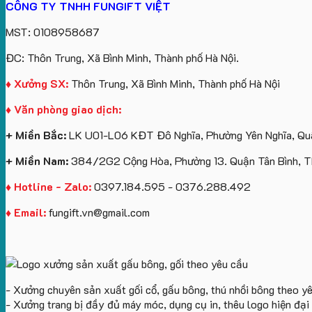
CÔNG TY TNHH FUNGIFT VIỆT
MST: 0108958687
ĐC: Thôn Trung, Xã Bình Minh, Thành phố Hà Nội.
♦ Xưởng SX:
Thôn Trung, Xã Bình Minh, Thành phố Hà Nội
♦ Văn phòng giao dịch:
+ Miền Bắc:
LK U01-L06 KĐT Đô Nghĩa, Phường Yên Nghĩa, Quậ
+ Miền Nam:
384/2G2 Cộng Hòa, Phường 13. Quận Tân Bình, 
♦ Hotline - Zalo:
0397.184.595 - 0376.288.492
♦ Email:
fungift.vn@gmail.com
- Xưởng chuyên sản xuất gối cổ, gấu bông, thú nhồi bông theo y
- Xưởng trang bị đầy đủ máy móc, dụng cụ in, thêu logo hiện đạ