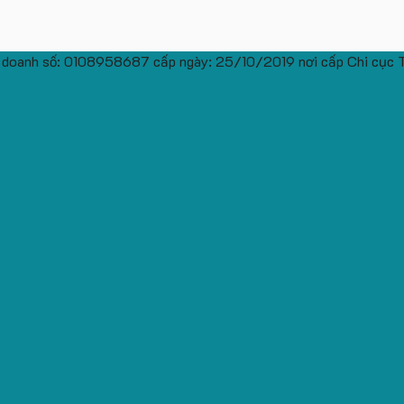
 doanh số: 0108958687 cấp ngày: 25/10/2019 nơi cấp Chi cục 