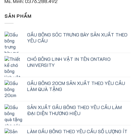
Ms. Minh: 0376.288.492
SẢN PHẨM
GẤU BÔNG SÓC TRƯNG BÀY SẢN XUẤT THEO
YÊU CẦU
CHÓ BÔNG LINH VẬT IN TÊN ONTARIO
UNIVERSITY
GẤU BÔNG 20CM SẢN XUẤT THEO YÊU CẦU
LÀM QUÀ TẶNG
SẢN XUẤT GẤU BÔNG THEO YÊU CẦU LÀM
ĐẠI DIỆN THƯƠNG HIỆU
LÀM GẤU BÔNG THEO YÊU CẦU SỐ LƯỢNG ÍT