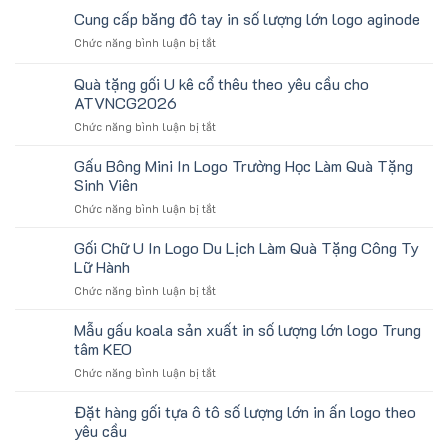
Chặn
Cung cấp băng đô tay in số lượng lớn logo aginode
Mồ
ở
Chức năng bình luận bị tắt
Hô
Cung
Trán
cấp
Quà tặng gối U kê cổ thêu theo yêu cầu cho
In
băng
Logo
ATVNCG2026
đô
Toshiba
ở
Chức năng bình luận bị tắt
tay
Làm
Quà
in
Quà
tặng
số
Gấu Bông Mini In Logo Trường Học Làm Quà Tặng
Tặng
gối
lượng
Sinh Viên
U
lớn
ở
Chức năng bình luận bị tắt
kê
logo
Gấu
cổ
aginode
Bông
Gối Chữ U In Logo Du Lịch Làm Quà Tặng Công Ty
thêu
Mini
theo
Lữ Hành
In
yêu
ở
Chức năng bình luận bị tắt
Logo
cầu
Gối
Trường
cho
Chữ
Mẫu gấu koala sản xuất in số lượng lớn logo Trung
Học
ATVNCG2026
U
Làm
tâm KEO
In
Quà
ở
Chức năng bình luận bị tắt
Logo
Tặng
Mẫu
Du
Sinh
gấu
Đặt hàng gối tựa ô tô số lượng lớn in ấn logo theo
Lịch
Viên
koala
Làm
yêu cầu
sản
Quà