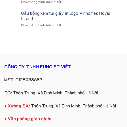
ở
Chức năng bình luận bị tắt
xuất
Tặng
Đặt
in
Công
hàng
Gấu bông kèm túi giấy in logo Vinhomes Royal
số
Ty
gối
lượng
Island
Lữ
tựa
lớn
Hành
ở
Chức năng bình luận bị tắt
ô
logo
Gấu
tô
Trung
bông
số
tâm
kèm
lượng
KEO
túi
lớn
giấy
in
in
ấn
logo
logo
Vinhomes
theo
CÔNG TY TNHH FUNGIFT VIỆT
Royal
yêu
Island
cầu
MST: 0108958687
ĐC: Thôn Trung, Xã Bình Minh, Thành phố Hà Nội.
♦ Xưởng SX:
Thôn Trung, Xã Bình Minh, Thành phố Hà Nội
♦ Văn phòng giao dịch: