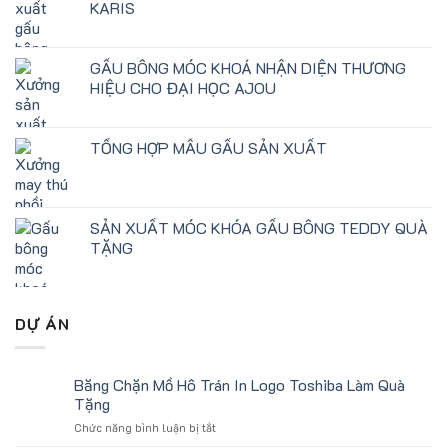
KARIS
GẤU BÔNG MÓC KHOÁ NHẬN DIỆN THƯƠNG
HIỆU CHO ĐẠI HỌC AJOU
TỔNG HỢP MẪU GẤU SẢN XUẤT
SẢN XUẤT MÓC KHÓA GẤU BÔNG TEDDY QUÀ
TẶNG
DỰ ÁN
Băng Chặn Mồ Hô Trán In Logo Toshiba Làm Quà
Tặng
ở
Chức năng bình luận bị tắt
Băng