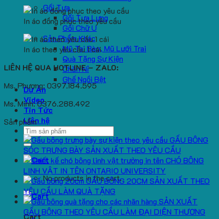
Gối Tựa
Gối Tựa Lưng
In áo đồng phục theo yêu cầu
Gối Chữ U
Sản Phẩm Khác
Mũ Tai Bèo, Mũ Lưỡi Trai
In áo theo yêu cầu 1 cái
Quà Tặng Sự Kiện
LIÊN HỆ QUA HOTLINE – ZALO:
Chăn Nỉ
Ghế Ngồi Bệt
Ms. Phương: 0397.184.595
Dự Án
Video
Ms. Minh: 0376.288.492
Tin Tức
Liên hệ
Sản phẩm
Search
GẤU BÔNG
for:
SÓC TRƯNG BÀY SẢN XUẤT THEO YÊU CẦU
CHÓ BÔNG
LINH VẬT IN TÊN ONTARIO UNIVERSITY
No products in the cart.
GẤU BÔNG 20CM SẢN XUẤT THEO
YÊU CẦU LÀM QUÀ TẶNG
SẢN XUẤT
GẤU BÔNG THEO YÊU CẦU LÀM ĐẠI DIỆN THƯƠNG
Cart