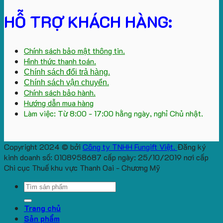
HỖ TRỢ KHÁCH HÀNG:
Chính sách bảo mật thông tin.
Hình thức thanh toán.
Chính sách đổi trả hàng.
Chính sách vận chuyển.
Chính sách bảo hành.
Hướng dẫn mua hàng
Làm việc: Từ 8:00 - 17:00 hằng ngày, nghỉ Chủ nhật.
Copyright 2024 © bởi
Công ty TNHH Fungift Việt.
Đăng ký
kinh doanh số: 0108958687 cấp ngày: 25/10/2019 nơi cấp
Chi cục Thuế khu vực Thanh Oai - Chương Mỹ
Search
for:
Trang chủ
Sản phẩm