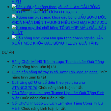
HIỆU
LÀM GẤU BÔNG
No products in the cart.
THEO YÊU CẦU SỐ LƯỢNG ÍT KARIS
GẤU BÔNG MÓC
KHOÁ NHẬN DIỆN THƯƠNG HIỆU CHO ĐẠI HỌC AJOU
TỔNG HỢP MẪU GẤU SẢN
XUẤT
SẢN
XUẤT MÓC KHÓA GẤU BÔNG TEDDY QUÀ TẶNG
DỰ ÁN
Băng Chặn Mồ Hô Trán In Logo Toshiba Làm Quà Tặng
ở
Chức năng bình luận bị tắt
Băng
Cung cấp băng đô tay in số lượng lớn logo aginode
Chức
ở
Chặn
năng bình luận bị tắt
Cung
Mồ
Quà tặng gối U kê cổ thêu theo yêu cầu cho
cấp
Hô
ở
ATVNCG2026
Chức năng bình luận bị tắt
băng
Trán
Quà
Gấu Bông Mini In Logo Trường Học Làm Quà Tặng Sinh
đô
In
ở
tặng
Viên
Chức năng bình luận bị tắt
tay
Logo
Gấu
gối
Gối Chữ U In Logo Du Lịch Làm Quà Tặng Công Ty Lữ
in
Toshiba
Bông
ở
U
Hành
Chức năng bình luận bị tắt