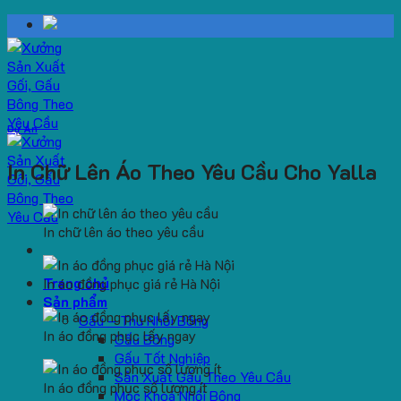
Skip
to
content
Dự Án
In Chữ Lên Áo Theo Yêu Cầu Cho Yalla
In chữ lên áo theo yêu cầu
Trang chủ
In áo đồng phục giá rẻ Hà Nội
Sản phẩm
Gấu – Thú Nhồi Bông
In áo đồng phục lấy ngay
Gấu Bông
Gấu Tốt Nghiệp
Sản Xuất Gấu Theo Yêu Cầu
In áo đồng phục số lượng ít
Móc Khoá Nhồi Bông