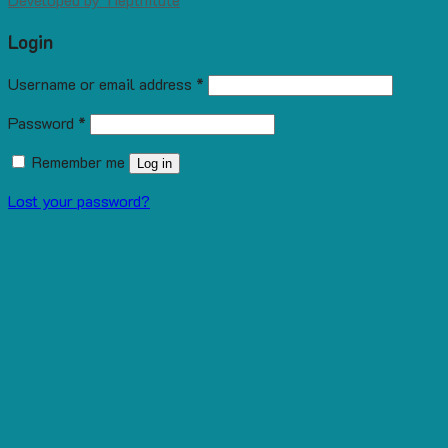
Login
Username or email address
*
Password
*
Remember me
Log in
Lost your password?