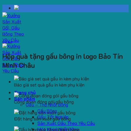
Skip
to
content
Dự Án
Hộp quà tặng gấu bông in logo Bảo Tín
Minh Châu
Báo giá set quà gấu in kèm phụ kiện
Trang chủ
Sản phẩm
Công đoạn đóng gói gấu bông
Gấu – Thú Nhồi Bông
Gấu Bông
Gấu Tốt Nghiệp
Đặt hàng sản xuất gấu bông
Sản Xuất Gấu Theo Yêu Cầu
Móc Khoá Nhồi Bông