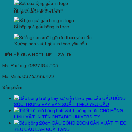
Set quà tặng gấu in logo
No products in the cart.
Sỉ hộp quà gấu bông in logo
Xưởng sản xuất gấu in theo yêu cầu
LIÊN HỆ QUA HOTLINE – ZALO:
Ms. Phương: 0397.184.595
Ms. Minh: 0376.288.492
Sản phẩm
GẤU BÔNG
SÓC TRƯNG BÀY SẢN XUẤT THEO YÊU CẦU
CHÓ BÔNG
LINH VẬT IN TÊN ONTARIO UNIVERSITY
GẤU BÔNG 20CM SẢN XUẤT THEO
YÊU CẦU LÀM QUÀ TẶNG