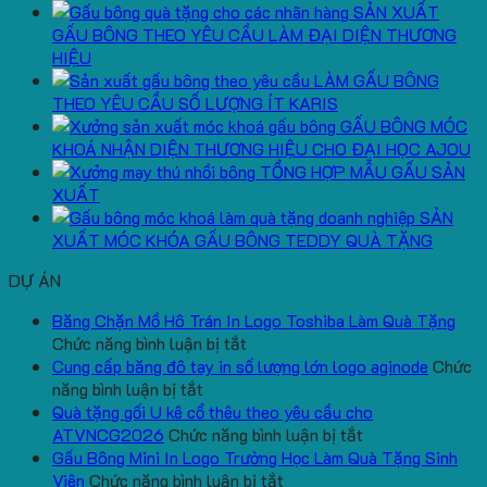
SẢN XUẤT
GẤU BÔNG THEO YÊU CẦU LÀM ĐẠI DIỆN THƯƠNG
HIỆU
LÀM GẤU BÔNG
THEO YÊU CẦU SỐ LƯỢNG ÍT KARIS
GẤU BÔNG MÓC
KHOÁ NHẬN DIỆN THƯƠNG HIỆU CHO ĐẠI HỌC AJOU
TỔNG HỢP MẪU GẤU SẢN
XUẤT
SẢN
XUẤT MÓC KHÓA GẤU BÔNG TEDDY QUÀ TẶNG
DỰ ÁN
Băng Chặn Mồ Hô Trán In Logo Toshiba Làm Quà Tặng
ở
Chức năng bình luận bị tắt
Băng
Cung cấp băng đô tay in số lượng lớn logo aginode
Chức
ở
Chặn
năng bình luận bị tắt
Cung
Mồ
Quà tặng gối U kê cổ thêu theo yêu cầu cho
cấp
Hô
ở
ATVNCG2026
Chức năng bình luận bị tắt
băng
Trán
Quà
Gấu Bông Mini In Logo Trường Học Làm Quà Tặng Sinh
đô
In
ở
tặng
Viên
Chức năng bình luận bị tắt