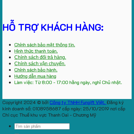
HỖ TRỢ KHÁCH HÀNG:
Chính sách bảo mật thông tin.
Hình thức thanh toán.
Chính sách đổi trả hàng.
Chính sách vận chuyển.
Chính sách bảo hành.
Hướng dẫn mua hàng
Làm việc: Từ 8:00 - 17:00 hằng ngày, nghỉ Chủ nhật.
Copyright 2024 © bởi
Công ty TNHH Fungift Việt.
Đăng ký
kinh doanh số: 0108958687 cấp ngày: 25/10/2019 nơi cấp
Chi cục Thuế khu vực Thanh Oai - Chương Mỹ
Search
for: