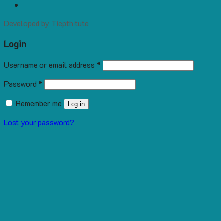
Developed by
Tiepthitute
Login
Username or email address
*
Password
*
Remember me
Log in
Lost your password?