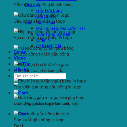
Gối Tựa
Gấu bông quà tặng khách hàng
Gối Tựa Lưng
Gối Chữ U
Gấu bông sản xuất in logo
Sản Phẩm Khác
Mũ Tai Bèo, Mũ Lưỡi Trai
Quà Tặng Sự Kiện
Hộp quà tặng gấu bông in logo
Chăn Nỉ
Ghế Ngồi Bệt
Dự Án
In logo công ty lên gấu bông
Video
Tin Tức
Liên hệ
Phụ kiện hoa khô kèm gấu
Search
for:
Phụ kiện quà tặng gấu bông in logo
Quà tặng gấu in logo kèm phụ kiện
No products in the cart.
Sản xuất gấu bông in logo
Cart