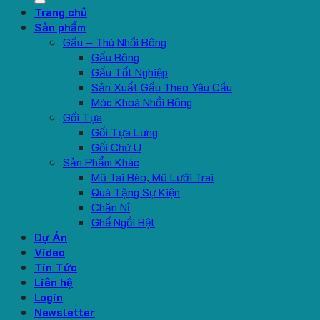
Trang chủ
Sản phẩm
Gấu – Thú Nhồi Bông
Gấu Bông
Gấu Tốt Nghiệp
Sản Xuất Gấu Theo Yêu Cầu
Móc Khoá Nhồi Bông
Gối Tựa
Gối Tựa Lưng
Gối Chữ U
Sản Phẩm Khác
Mũ Tai Bèo, Mũ Lưỡi Trai
Quà Tặng Sự Kiện
Chăn Nỉ
Ghế Ngồi Bệt
Dự Án
Video
Tin Tức
Liên hệ
Login
Newsletter