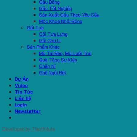
Gấu Bông
Gấu Tốt Nghiệp
Sản Xuất Gấu Theo Yêu Cầu
Móc Khoá Nhồi Bông
Gối Tựa
Gối Tựa Lưng
Gối Chữ U
Sản Phẩm Khác
Mũ Tai Bèo, Mũ Lưỡi Trai
Quà Tặng Sự Kiện
Chăn Nỉ
Ghế Ngồi Bệt
Dự Án
Video
Tin Tức
Liên hệ
Login
Newsletter
Developed by
Tiepthitute