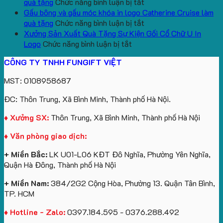
bông
tựa
in
Tặng
Làm
ở
quà tặng
Chức năng bình luận bị tắt
kèm
ô
số
Sinh
Quà
Sản
Gấu bông và gấu móc khóa in logo Catherine Cruise làm
túi
tô
lượng
Viên
Tặng
xuất
ở
quà tặng
Chức năng bình luận bị tắt
giấy
số
lớn
Công
gấu
Gấu
Xưởng Sản Xuất Quà Tặng Sự Kiện Gối Cổ Chữ U In
in
lượng
logo
Ty
ở
bông
bông
Logo
Chức năng bình luận bị tắt
logo
lớn
Trung
Lữ
Xưởng
số
và
CÔNG TY TNHH FUNGIFT VIỆT
Vinhomes
in
tâm
Hành
Sản
lượng
gấu
Royal
ấn
KEO
Xuất
lớn
móc
MST: 0108958687
Island
logo
Quà
in
khóa
theo
Tặng
logo
in
ĐC: Thôn Trung, Xã Bình Minh, Thành phố Hà Nội.
yêu
Sự
Future
logo
cầu
Kiện
Group
Catherine
♦ Xưởng SX:
Thôn Trung, Xã Bình Minh, Thành phố Hà Nội
Gối
làm
Cruise
♦ Văn phòng giao dịch:
Cổ
quà
làm
Chữ
tặng
quà
+ Miền Bắc:
LK U01-L06 KĐT Đô Nghĩa, Phường Yên Nghĩa,
U
tặng
Quận Hà Đông, Thành phố Hà Nội
In
Logo
+ Miền Nam:
384/2G2 Cộng Hòa, Phường 13. Quận Tân Bình,
TP. HCM
♦ Hotline - Zalo:
0397.184.595 - 0376.288.492