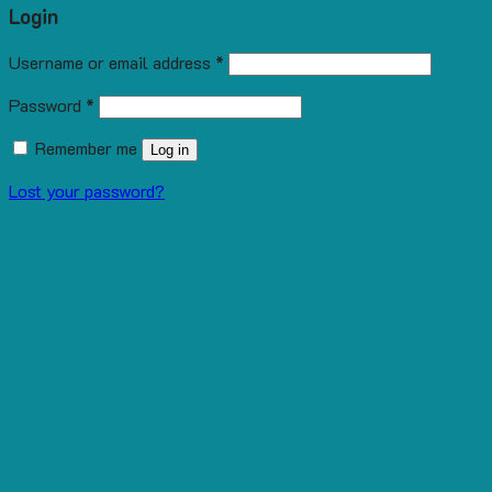
Login
Username or email address
*
Password
*
Remember me
Log in
Lost your password?