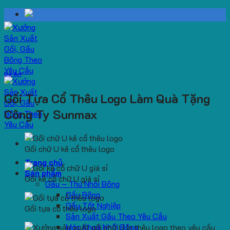
Skip
to
content
Dự Án
Gối Tựa Cổ Thêu Logo Làm Quà Tặng
Công Ty Sunmax
Gối chữ U kê cổ thêu logo
Trang chủ
Sản phẩm
Gối kê cổ chữ U giá sỉ
Gấu – Thú Nhồi Bông
Gấu Bông
Gấu Tốt Nghiệp
Gối tựa cổ thêu logo
Sản Xuất Gấu Theo Yêu Cầu
Móc Khoá Nhồi Bông