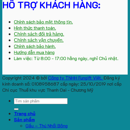
HỖ TRỢ KHÁCH HÀNG:
Chính sách bảo mật thông tin.
Hình thức thanh toán.
Chính sách đổi trả hàng.
Chính sách vận chuyển.
Chính sách bảo hành.
Hướng dẫn mua hàng
Làm việc: Từ 8:00 - 17:00 hằng ngày, nghỉ Chủ nhật.
Copyright 2024 © bởi
Công ty TNHH Fungift Việt.
Đăng ký
kinh doanh số: 0108958687 cấp ngày: 25/10/2019 nơi cấp
Chi cục Thuế khu vực Thanh Oai - Chương Mỹ
Search
for:
Trang chủ
Sản phẩm
Gấu – Thú Nhồi Bông