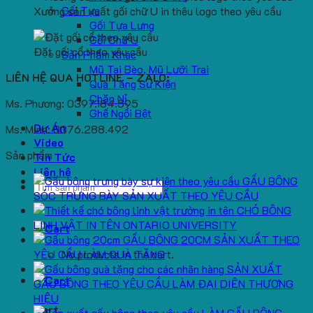
Gối Tựa
Xưởng sản xuất gối chữ U in thêu logo theo yêu cầu
Gối Tựa Lưng
Gối Chữ U
Đặt gối cổ theo yêu cầu
Sản Phẩm Khác
Mũ Tai Bèo, Mũ Lưỡi Trai
LIÊN HỆ QUA HOTLINE – ZALO:
Quà Tặng Sự Kiện
Chăn Nỉ
Ms. Phương: 0397.184.595
Ghế Ngồi Bệt
Dự Án
Ms. Minh: 0376.288.492
Video
Sản phẩm
Tin Tức
Liên hệ
GẤU BÔNG
Search
SÓC TRƯNG BÀY SẢN XUẤT THEO YÊU CẦU
for:
CHÓ BÔNG
LINH VẬT IN TÊN ONTARIO UNIVERSITY
GẤU BÔNG 20CM SẢN XUẤT THEO
YÊU CẦU LÀM QUÀ TẶNG
No products in the cart.
SẢN XUẤT
GẤU BÔNG THEO YÊU CẦU LÀM ĐẠI DIỆN THƯƠNG
HIỆU
Cart
LÀM GẤU BÔNG