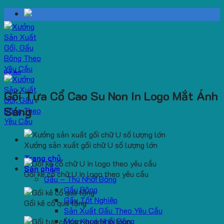
Skip
to
content
Dự Án
Gối Tựa Cổ Cao Su Non In Logo Mắt Ánh
Sáng
Xưởng sản xuất gối chữ U số lượng lớn
Trang chủ
Sản phẩm
Gối kê cổ chữ U in logo theo yêu cầu
Gấu – Thú Nhồi Bông
Gấu Bông
Gấu Tốt Nghiệp
Gối kê cổ quà tặng
Sản Xuất Gấu Theo Yêu Cầu
Móc Khoá Nhồi Bông