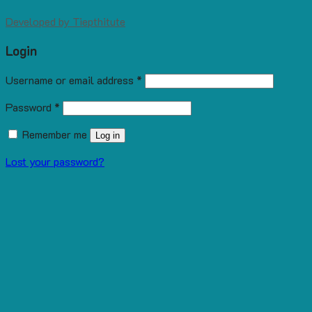
Developed by
Tiepthitute
Login
Username or email address
*
Password
*
Remember me
Log in
Lost your password?