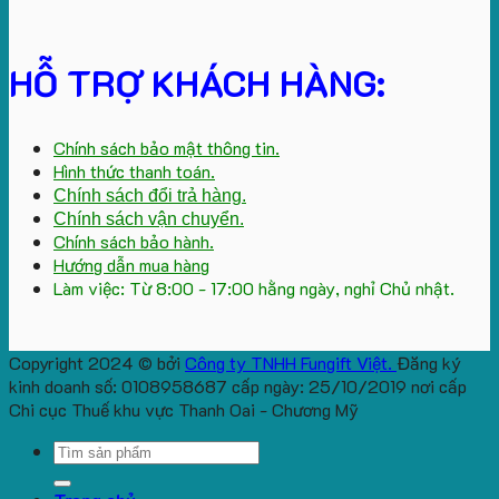
HỖ TRỢ KHÁCH HÀNG:
Chính sách bảo mật thông tin.
Hình thức thanh toán.
Chính sách đổi trả hàng.
Chính sách vận chuyển.
Chính sách bảo hành.
Hướng dẫn mua hàng
Làm việc: Từ 8:00 - 17:00 hằng ngày, nghỉ Chủ nhật.
Copyright 2024 © bởi
Công ty TNHH Fungift Việt.
Đăng ký
kinh doanh số: 0108958687 cấp ngày: 25/10/2019 nơi cấp
Chi cục Thuế khu vực Thanh Oai - Chương Mỹ
Search
for: