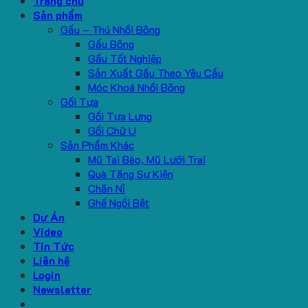
Trang chủ
Sản phẩm
Gấu – Thú Nhồi Bông
Gấu Bông
Gấu Tốt Nghiệp
Sản Xuất Gấu Theo Yêu Cầu
Móc Khoá Nhồi Bông
Gối Tựa
Gối Tựa Lưng
Gối Chữ U
Sản Phẩm Khác
Mũ Tai Bèo, Mũ Lưỡi Trai
Quà Tặng Sự Kiện
Chăn Nỉ
Ghế Ngồi Bệt
Dự Án
Video
Tin Tức
Liên hệ
Login
Newsletter