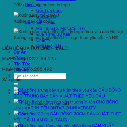
Gối Tựa
Gối tựa cổ cao su non in logo
Gối Tựa Lưng
Gối Chữ U
Xưởng may gối chữ U
Sản Phẩm Khác
Mũ Tai Bèo, Mũ Lưỡi Trai
Quà Tặng Sự Kiện
Xưởng sản xuất gối chữ U in logo theo yêu cầu Hà Nội
Chăn Nỉ
Ghế Ngồi Bệt
LIÊN HỆ QUA HOTLINE – ZALO:
Dự Án
Video
Ms. Phương: 0397.184.595
Tin Tức
Ms. Minh: 0376.288.492
Liên hệ
Search
Sản phẩm
for:
GẤU BÔNG
SÓC TRƯNG BÀY SẢN XUẤT THEO YÊU CẦU
CHÓ BÔNG
No products in the cart.
LINH VẬT IN TÊN ONTARIO UNIVERSITY
GẤU BÔNG 20CM SẢN XUẤT THEO
YÊU CẦU LÀM QUÀ TẶNG
SẢN XUẤT
Cart