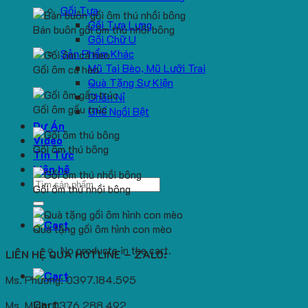
Gối Tựa
Gối Tựa Lưng
Bán buôn gối ôm thú nhồi bông
Gối Chữ U
Sản Phẩm Khác
Mũ Tai Bèo, Mũ Lưỡi Trai
Gối ôm cá heo
Quà Tặng Sự Kiện
Chăn Nỉ
Gối ôm gấu trúc
Ghế Ngồi Bệt
Dự Án
Video
Gối ôm thú bông
Tin Tức
Liên hệ
Search
Gối ôm thú nhồi bông
for:
Quà tặng gối ôm hình con mèo
No products in the cart.
LIÊN HỆ QUA HOTLINE – ZALO:
Ms. Phương: 0397.184.595
Cart
Ms. Minh: 0376.288.492