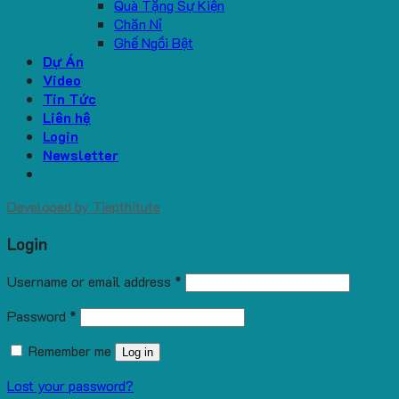
Quà Tặng Sự Kiện
Chăn Nỉ
Ghế Ngồi Bệt
Dự Án
Video
Tin Tức
Liên hệ
Login
Newsletter
Developed by
Tiepthitute
Login
Username or email address
*
Password
*
Remember me
Log in
Lost your password?