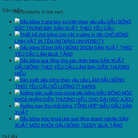
Sản phẩm
No products in the cart.
GẤU BÔNG
SÓC TRƯNG BÀY SẢN XUẤT THEO YÊU CẦU
CHÓ BÔNG
LINH VẬT IN TÊN ONTARIO UNIVERSITY
GẤU BÔNG 20CM SẢN XUẤT THEO
YÊU CẦU LÀM QUÀ TẶNG
SẢN XUẤT
GẤU BÔNG THEO YÊU CẦU LÀM ĐẠI DIỆN THƯƠNG
HIỆU
LÀM GẤU BÔNG
THEO YÊU CẦU SỐ LƯỢNG ÍT KARIS
GẤU BÔNG MÓC
KHOÁ NHẬN DIỆN THƯƠNG HIỆU CHO ĐẠI HỌC AJOU
TỔNG HỢP MẪU GẤU SẢN
XUẤT
SẢN
XUẤT MÓC KHÓA GẤU BÔNG TEDDY QUÀ TẶNG
DỰ ÁN