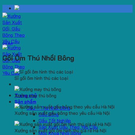
Skip
to
content
Dự Án
Gối Ôm Thú Nhồi Bông
Sỉ gối ôm hình thú các loại
Trang chủ
Xưởng may thú bông
Sản phẩm
Gấu – Thú Nhồi Bông
Xưởng sản xuất gấu bông theo yêu cầu Hà Nội
Gấu Bông
Gấu Tốt Nghiệp
Sản Xuất Gấu Theo Yêu Cầu
Xưởng sản xuất gối ôm hình thú giá rẻ Hà Nội
Móc Khoá Nhồi Bông