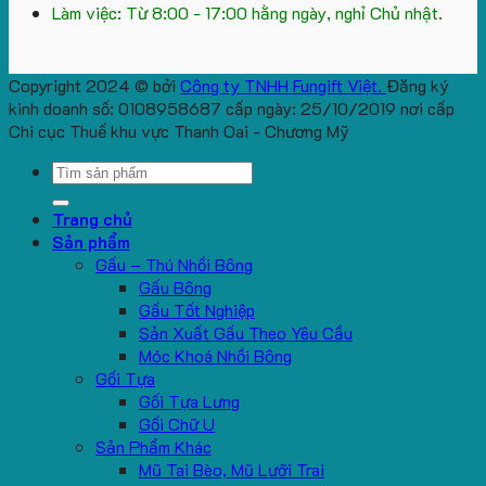
Làm việc: Từ 8:00 - 17:00 hằng ngày, nghỉ Chủ nhật.
Copyright 2024 © bởi
Công ty TNHH Fungift Việt.
Đăng ký
kinh doanh số: 0108958687 cấp ngày: 25/10/2019 nơi cấp
Chi cục Thuế khu vực Thanh Oai - Chương Mỹ
Search
for:
Trang chủ
Sản phẩm
Gấu – Thú Nhồi Bông
Gấu Bông
Gấu Tốt Nghiệp
Sản Xuất Gấu Theo Yêu Cầu
Móc Khoá Nhồi Bông
Gối Tựa
Gối Tựa Lưng
Gối Chữ U
Sản Phẩm Khác
Mũ Tai Bèo, Mũ Lưỡi Trai