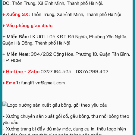
giấy
số
lớn
Công
ĐC: Thôn Trung, Xã Bình Minh, Thành phố Hà Nội.
in
lượng
logo
Ty
logo
lớn
Trung
Lữ
♦ Xưởng SX:
Thôn Trung, Xã Bình Minh, Thành phố Hà Nội
Vinhomes
in
tâm
Hành
♦ Văn phòng giao dịch:
Royal
ấn
KEO
Island
logo
+ Miền Bắc:
LK U01-L06 KĐT Đô Nghĩa, Phường Yên Nghĩa,
theo
Quận Hà Đông, Thành phố Hà Nội
yêu
cầu
+ Miền Nam:
384/2G2 Cộng Hòa, Phường 13. Quận Tân Bình,
TP. HCM
♦ Hotline - Zalo:
0397.184.595 - 0376.288.492
♦ Email:
fungift.vn@gmail.com
- Xưởng chuyên sản xuất gối cổ, gấu bông, thú nhồi bông theo
yêu cầu.
- Xưởng trang bị đầy đủ máy móc, dụng cụ in, thêu logo hiện
đại đáp ứng được thời gian hoàn thành sản phẩm.