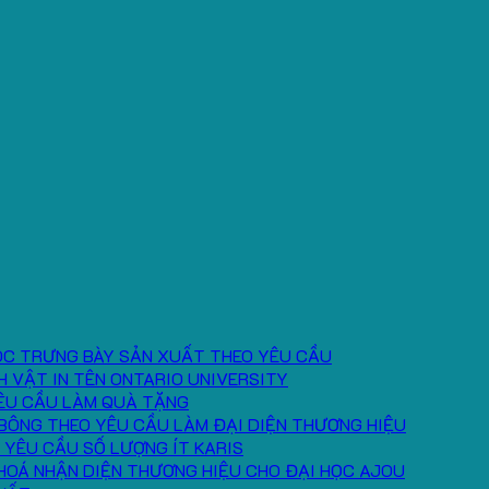
ÓC TRƯNG BÀY SẢN XUẤT THEO YÊU CẦU
H VẬT IN TÊN ONTARIO UNIVERSITY
ÊU CẦU LÀM QUÀ TẶNG
BÔNG THEO YÊU CẦU LÀM ĐẠI DIỆN THƯƠNG HIỆU
 YÊU CẦU SỐ LƯỢNG ÍT KARIS
HOÁ NHẬN DIỆN THƯƠNG HIỆU CHO ĐẠI HỌC AJOU