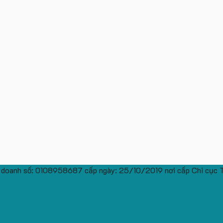
 doanh số: 0108958687 cấp ngày: 25/10/2019 nơi cấp Chi cục 