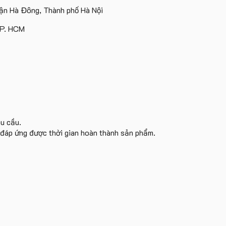
Lượng
In
Và
tặng
tặng
n Hà Đông, Thành phố Hà Nội
Ít
Logo
Gấu
Bông
TP. HCM
êu cầu.
i đáp ứng được thời gian hoàn thành sản phẩm.