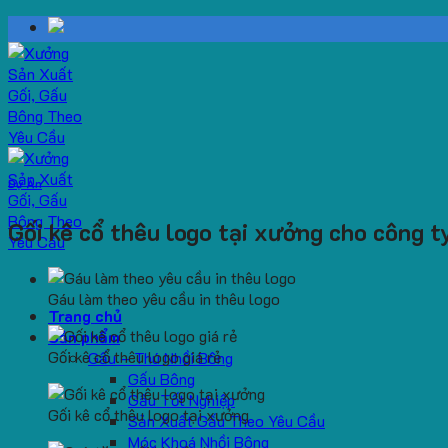
Skip
to
content
Dự Án
Gối kê cổ thêu logo tại xưởng cho công 
Gáu làm theo yêu cầu in thêu logo
Trang chủ
Sản phẩm
Gối kê cổ thêu logo giá rẻ
Gấu – Thú Nhồi Bông
Gấu Bông
Gấu Tốt Nghiệp
Gối kê cổ thêu logo tại xưởng
Sản Xuất Gấu Theo Yêu Cầu
Móc Khoá Nhồi Bông