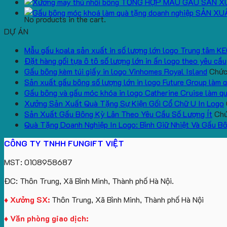
TỔNG HỢP MẪU GẤU SẢN X
SẢN XU
No products in the cart.
DỰ ÁN
Mẫu gấu koala sản xuất in số lượng lớn logo Trung tâm K
Đặt hàng gối tựa ô tô số lượng lớn in ấn logo theo yêu cầu
Gấu bông kèm túi giấy in logo Vinhomes Royal Island
Chức 
Sản xuất gấu bông số lượng lớn in logo Future Group làm 
Gấu bông và gấu móc khóa in logo Catherine Cruise làm q
Xưởng Sản Xuất Quà Tặng Sự Kiện Gối Cổ Chữ U In Logo
Sản Xuất Gấu Bông Kỳ Lân Theo Yêu Cầu Số Lượng Ít
Chứ
Quà Tặng Doanh Nghiệp In Logo: Bình Giữ Nhiệt Và Gấu B
CÔNG TY TNHH FUNGIFT VIỆT
MST: 0108958687
ĐC: Thôn Trung, Xã Bình Minh, Thành phố Hà Nội.
♦ Xưởng SX:
Thôn Trung, Xã Bình Minh, Thành phố Hà Nội
♦ Văn phòng giao dịch: