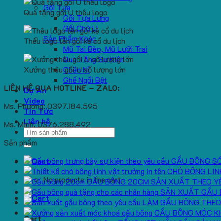
Gối Tựa
Quà tặng gối U thêu logo
Gối Tựa Lưng
Gối Chữ U
Sản Phẩm Khác
Thêu logo lên gối kê cổ du lịch
Mũ Tai Bèo, Mũ Lưỡi Trai
Quà Tặng Sự Kiện
Xưởng thêu gối U số lượng lớn
Chăn Nỉ
Ghế Ngồi Bệt
LIÊN HỆ QUA HOTLINE – ZALO:
Dự Án
Video
Ms. Phương: 0397.184.595
Tin Tức
Liên hệ
Ms. Minh: 0376.288.492
Search
for:
Sản phẩm
GẤU BÔNG S
CHÓ BÔNG LIN
No products in the cart.
GẤU BÔNG 20CM SẢN XUẤT THEO Y
SẢN XUẤT GẤU 
LÀM GẤU BÔNG THEO
GẤU BÔNG MÓC K
Cart